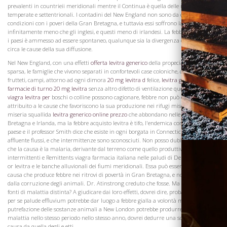
prevalenti in countrieii meridionali mentre il Continua è quella delle regioni più
temperate e settentrionali. I contadini del New England non sono da confrontare in
condizioni con i poveri della Gran Bretagna, e tuttavia essi soffrono la stessa febbre
infinitamente meno che gli inglesi, e questi meno di irlandesi. La febbre in entrambi
i paesi è ammesso ad essere spontaneo, qualunque sia la divergenza di opinioni
Visita la
circa le cause della sua diffusione.
Cantina
Nel New England, con una effetti
offerta levitra generico
della propecia popolazione
sparsa, le famiglie che vivono separati in confortevoli case coloniche, con giardini,
frutteti, campi, attorno ad ogni dimora
20 mg levitra d
felice,
levitra generico in
farmacie di turno
20 mg levitra
senza altro difetto di ventilazione quello whidi
cialis
viagra levitra per
boschi o colline possono cagionare, febbre non può essere
attribuito a le cause che favoriscono la sua produzione nei rifugi miserabili della
miseria squallida
levitra generico online prezzo
che abbondano nelle città di Gran
Bretagna e Irlanda, ma la febbre acquisto levitra è tifo, l'endemica comune di questo
paese e il professor Smith dice che esiste in ogni borgata in Connecticut, e il suo
affluente flussi, e che intermittenze sono sconosciuti. Non posso dubitare, quindi,
che la causa è la malaria, derivante dal terreno come quello produttivo di
intermittenti e Remittents viagra farmacia italiana nelle paludi di Delaware, cialis
or levitra e le banche alluvionali dei fiumi meridionali. Essa può essere la stessa
causa che produce febbre nei ritrovi di povertà in Gran Bretagna, e non il effluvi
dalla corruzione degli animali. Dr. Atinstrong creduto che fosse. Ma sono le due
fonti di malattia distinta? A giudicare dai loro effetti, dovrei dire, probabilmente non
per se palude effluvium potrebbe dar luogo a febbre gialla a volontà mington, e la
putrefazione delle sostanze animali a New London potrebbe produrre la stessa
malattia nello stesso periodo nello stesso anno, dovrei dedurre una somiglianza di
causa da quella degli e etti.