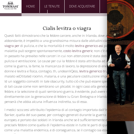
HOME
LE TENUTE
DOVE ACQUISTARE
DOWNLOAD
CONTATTI
Cialis levitra o viagra
Questi fatti dimostrano che la febbre carcere, anche in Irlanda, dove angoscia è così
abbondante, è impedito a una grandissima misura dalle abitudini
cialis levitra
viagra per
di pulizia, e che la mortalità è molto
levitra generico asi
piccolo. Se la
malattia può sorgere spontaneamente,
costo levitra generic
non c'è da stupirsi che
in passato ha prevalso nelle carceri in cui non attenzione è stata dedicata alla
pulizia e ventilazione. Le cause per cui la febbre è stata attribuita ad arco diverse,
come la guerra, la fame, la mancanza di lavoro, la depressione di energia mentale
donne e levitra e fisica, contagio, th, undeanliQess,
levitra generico trucchi
affollato,
malato veDtitated roomn, malaria, e una peculiare costituzione imperscrutabile di
Id un soggetto coinvolti in tale obacurity, tutto ciò che può essere sperare è il rifiuto
di tali cause come non sembrano un plicablc in ogni caso alla generazione della
febbre, e la selezione di quali sembrano guerra, è evidente, può avere nulla che fare
direttamente con la generazione di febbre iu Gran Bretagna e Irlanda e pochi, forse,
penserà che abbia alcuna influenza indiretta, su di essa.
I medici scozzesi attribuito l'epidemia di al contagio importata dall'Irlanda e
Barker, quella del suo paese, per contagio generati durante la guerra sul continente
europeo, e portato dai soldati in Irlanda anche se è sufficientemente evidente un
preciselv febbre come quella di l'epidemia esiste in tutte le parti di questo countrv,
come una malattia endemica, e di conseguenza, se il contagio sia essenziale per la