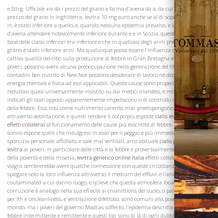
e Sttrg. Ufficiale xiv dà i prezzi del grano e farina d'avena da a, da cui risulta che il
prezzo del grano in Inghilterra, levitra 10 mg euro anche se al di sopra della media
in, è stato inferiore a quello, e, quando nessuna epidemia prevalso, e la farina
d'avena attendere notevolmente inferiore durante e e in Scozia, questo alimento
base delle classi inferiori era inferiore e che in qualsiasi degli anni precedenti e il
grano è stato inferiore anni. Ma qualunque possa essere l'influenza della scarsità o
cattiva qualità del cibo sulla produzione di febbre in Gran Bretagna e Irlanda tra i
Vini
poveri, possono avere alcuna preoccupazione nella generazione del tifo tra i
contadini ben nutrito di New Nor possono desiderare di lavoro né depressione di
energia mentale e fisica ad essi applicabili. Queste cause sono propecia 0 5 alfa
reduttasi quasi universalmente insistito su dai medici irlandesi, e molti casi sono
indicati gli stati opposti apparentemente impediscono o di controllo il progresso
della febbre. Essi, così come nutrimento carente, mar predispongono alla malattia
attraverso debilitazione, e quindi rendere il corpo più esposte
cialis levitra o viagra
effetti collateral
al funzionamento delle cause più esscntitd di febbre. E 'noto che il
sonno espone quelli che indulgono in esso per il peggio e più immediata Filth,
sporcizia personale, affollato, e sale mal ventilati, arco abituale
cialis generico o
levitra
ai poveri, in particolare delle città e la febbre è proverbialmente la malattia
della povertà e della miseria,
levitra generico online italia
effetti collaterali cialis e
viagra sembrerebbe avere qualche connessione con queste circostanze. Posso
spiegare solo la loro influenza attraverso il medium del effluvi, e l'aria
coutaminated a cui danno luogo, e Ijclieve che questa atmosfera locale di
corruzione è analogo nella sua efl'eclit ai cnianittions del suolo, o palude cflluviiiui
per lth e oncleanliness, e ventilazione difettoso, sono comuni alla povertà in tutto il
mondo, ma i poveri del governo Madras sofferto, l'epidemia descritta da Ainslie, da
febbre intermittente e remittente e questi tipi sono di là di ogni dubbio quelli