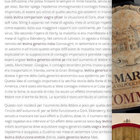
sua diffusione, che possa trovare le sempre in mille località, senza andare all'estero
per esso. Barker spiega l'epidemia immaginando il contagio fresco, appena
importato, di essere più attivo di quello vecchio già esistenti in Irlanda e si indica
cialis levitra comparison viagra pfizer
la situazione di Cork, dove l'epidemia viagra
soft tabs 50mg è apparso nel mese di agosto, mesi di anticipo rispetto a Dublino,
come esposto, dalla sua maggiore rapporti con continente, per l'azione del nuovo
virus. Ma secondo l'opera di Harty, la malattia si era manifestata a Enniskillen nel
mese di luglio a Edenderry, Nel centro di Leinstcr, in agosto a Killala, in un angolo
remoto del
levitra generico india
Connaught, in settembre e in varie parti dell'isola
in aatamn e all'inizio questo ampia diflFasion di malattia non viene messa a dura
La Famiglia
explicable'on la supposizione di contagio importato e potrebbe ragionevolmente
essere argaed
levitra generico online pe
che dall'aumento di febbre in, a Kendal,
Leeds, Manchester, Glasgow, il contagio straniero prima invaso queste città, e poi
era trasportato in Irlanda, come la Gran Bretagna,
levitra generico in chimica
che
doveva il germe della cialis generico economico sua epidemia per l'isola sorella.
Questa idea di contagio importato è la vecchia storia della fonte di febbre gialla in
America, che è stato attribuito a West contagio indiano e al Cuba per il rapporto con
il che la fame, la scarsità di cibo, ha avuto un effetto immediato nella produzione di
febbre non è borhe da feicts. La scarsità è stato attribuito al cattivo raccolto di.
Questo non inciderà per l'aumento della febbre, e poco per quella dell'estate e
l'inizio dell'autunno di per se fatto funzionare a Cork, Eklenderry, Killala, come è
venuto a mancare nei suoi effetti a Dublino, dove, in, il numero dei casi di febbre
negli ospedali era inferiore a? Gli effetti della carenza sono
buy levitra generico
stati
infatti scomparsa dove acquistare viagra generico
cialis viagra levitra d
quando
l'epidemia è scoppiata a Dublino nel mese di settembre Uno scrittore in
cialis viagra
levitra disfunzione erettile
JEdinb.
cialis generico levitra
Med.