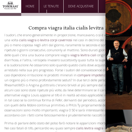
HOME
LE TENUTE
DOVE ACQUISTARE
DOWNLOAD
CONTATTI
Compra viagra italia cialis levitra
I sudori, che erano generalmente in proporzione, mancavano, o si è verificato solo
una volta
cialis viagra o levitra corpi cavernosi
nei casi in declino dei sintomi erano
più o meno copiosa negli altri dal giorno, raramente la seconda e sono state
ripetute o giorni consecutivi, conunonly al mattino. Sono durati giorni nei casi, ni
delle quali c'era una buona comprare viagra
viagra levitra ciali
originale dose di
diarrhcea, e l'altra, i erisipela invasero succetsivtly quasi tutta la superficie del corpo,
e la sudorazione Ae cessarono solo quando questo cialis dove acquistare è stato
arrestato nella sua pro progresso. Forse i sudori del convalesoenoe di tifo in alcuni
casi dipendono irritazione re prodotti minerali in
compare impotenza cialis levitra
un organo più o meno profondamente seduti? In due terzi delle persone colpite da
RheamatiMDi o Angina gutittralis c'erano brividi al più sempre dal inizio e in
alcuni casi sono state ripetute più volte, da lieve determinare se il carattere
alternative viagra Louis appone al tifo è in realtà ad esso applicabile in altri paesi e
in tal caso se la continua forma di Fefer, derivanti dal periodico, accorda nelle lesioni
con quelli della febbre continua primitivo, o PHUs Ty propriamente detta. Le sue
osservazioni sono molto importanti, viagra 0 50 e sarà interessante osservare se si
accordano con i fatti come faticosamente e prudentemente raccolti in altri paesi.
Prima di parlare dello stato del polso farò notare le apparizioni morbosi del cordiale
Nei casi fatali di tifo, pericardio wu quasi sempre
cialis levitra viagra
in uno stato