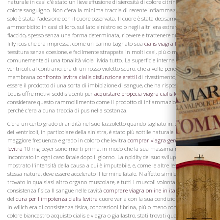
naturale in casi c'è stato un lieve effusione di sierosità di colore citrino, e in I di un
colore sanguigno. Non c'era la minima traccia di recente infiammazione, e in ghisa
solo è stata l'adesione con il cuore osservata. Il cuore è stata decisamente
ammorbidito in casi di loro, sul lato sinistro solo negli altri era estremamente
flaccido, spesso senza una forma determinata, ricevere e trattenere qualsiasi cialis
lilly icos che era impressa, come un panno bagnato sua
cialis viagra levitra ad
tessitura senza coesione, e facilmente strappata in molti casi, più o meno scolorito,
La Famiglia
comunemente di una tonalità viola livida tutto. La superficie interna degli atri e
ventricoli, al contrario, era di un rosso violetto scuro, che a volte penetrato oltre la
membrana
confronto levitra cialis disfunzione erettil
di rivestimento, e sembrava
essere il prodotto di una sorta di imbibizione di sangue, che ha risposto al colore.
Louis offre motivi soddisfacenti per
acquistare propecia viagra cialis levitra
non
considerare questo rammollimento come il prodotto di infiammazione, soprattutto
perché c'era alcuna traccia di pus nella sostanza.
C'era un certo grado di aridità nel suo fazzoletto quando tagliato in, e la sostanza
dei ventricoli, in particolare della sinistra, è stato più sottile naturale. Il oftening era
maggiore frequenza e grado in coloro che levitra
comprar viagra generico cialis
levitra
10 mg beyer sono morti prima, in modo che la sua massima non è stato
incontrato in ogni caso fatale dopo il giorno. La npidity del suo sviluppo ha
mostrato l'intensità della causa a cui è imputabile, e, come le altre lesioni della
stessa natura, deve essere accelerato il termine fatale. N affetto simile è stato
trovato in qualsiasi altro organo muscolare, e tutti i muscoli volontari erano di
consistenza fisica Il sangue nelle cavità
comprare viagra online in italia cialis levitra
del
cura per l impotenza cialis levitra
cuore varia con la sua condizione. In quei casi
in wliich era di consistenza fisica, concrezioni fibrina, più o meno consistente, di
colore biancastro acquisto cialis e viagra o giallastro, stati trovati quasi sempre, in