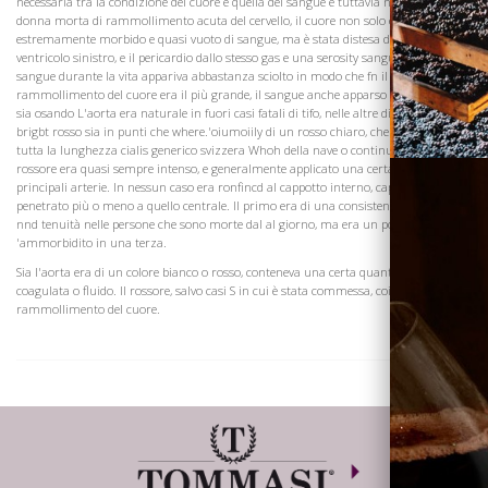
necessaria tra la condizione del cuore e quella del sangue e tuttavia nel caso di una
donna morta di rammollimento acuta del cervello, il cuore non solo era
estremamente morbido e quasi vuoto di sangue, ma è stata distesa da gas nel
ventricolo sinistro, e il pericardio dallo stesso gas e una serosity sanguigna, e il
sangue durante la vita appariva abbastanza sciolto in modo che fn il caso in cui il
rammollimento del cuore era il più grande, il sangue anche apparso più cambiato
sia osando L'aorta era naturale in fuori casi fatali di tifo, nelle altre di più o meno
brigbt rosso sia in punti che where.'oiumoiily di un rosso chiaro, che si estende per
tutta la lunghezza cialis generico svizzera Whoh della nave o continuo, e quindi il
rossore era quasi sempre intenso, e generalmente applicato una certa distanza nei
principali arterie. In nessun caso era ronfincd al cappotto interno, capanna
penetrato più o meno a quello centrale. Il primo era di una consistenza naturale
nnd tenuità nelle persone che sono morte dal al giorno, ma era un po
'ammorbidito in una terza.
Sia l'aorta era di un colore bianco o rosso, conteneva una certa quantità di Mood
coagulata o fluido. Il rossore, salvo casi S in cui è stata commessa, coinciso con
rammollimento del cuore.
Dove siamo