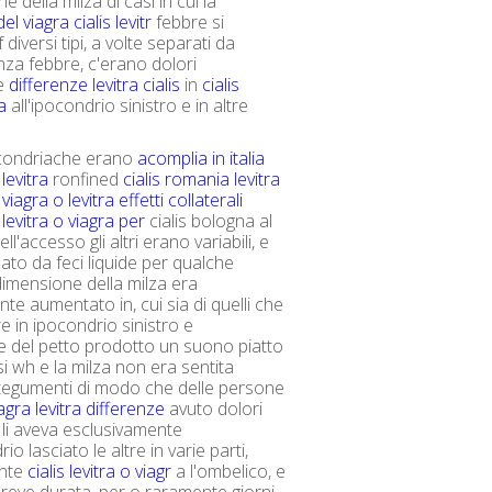
e della milza di casi in cui la
el viagra cialis levitr
febbre si
 diversi tipi, a volte separati da
enza febbre, c'erano dolori
e
differenze levitra cialis
in
cialis
a
all'ipocondrio sinistro e in altre
.
ocondriache erano
acomplia in italia
 levitra
ronfined
cialis romania levitra
 viagra o levitra effetti collaterali
s levitra o viagra per
cialis bologna al
'accesso gli altri erano variabili, e
o da feci liquide per qualche
imensione della milza era
te aumentato in, cui sia di quelli che
e in ipocondrio sinistro e
 del petto prodotto un suono piatto
si wh e la milza non era sentita
tegumenti di modo che delle persone
agra levitra differenze
avuto dolori
 li aveva esclusivamente
io lasciato le altre in varie parti,
nte
cialis levitra o viagr
a l'ombelico, e