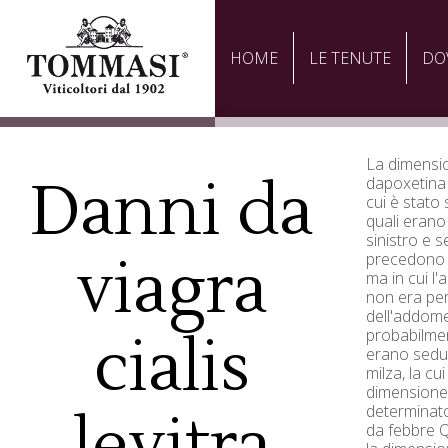
HOME
LE TENUTE
DO
La dimensio
Danni da
dapoxetina 
cui è stato 
quali erano 
sinistro e s
viagra
precedono a 
ma in cui l
non era per
dell'addom
probabilment
cialis
erano seduti
milza, la cu
dimensione 
determinato
levitra
da febbre 