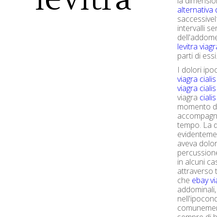
la dimension
alternativa d
saccessivelf
intervalli s
dell'addom
levitra viagr
parti di essi
I dolori ip
viagra cialis
viagra
cialis
viagra
ciali
momento dell
accompagnat
tempo. La d
evidentemen
aveva dolor
percussione
in alcuni ca
attraverso 
che
ebay vi
addominali,
nell'ipocondr
comuneme