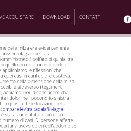
VE ACQUISTARE
DOWNLOAD
CONTATTI
ne della milza era evidentemente
janssen cilag aumentata in casi, in
somministrato il solfato di quinia, tra i
di quelli con dolori in ipocondrio
e applichiamo le riflessioni che
quei casi in cui il dolore esisteva,
'aumento della dimensione della milza
cepibile attraverso i tegumenti
e, abbiamo Hould concludere che
e i dolori nell'ipocondrio sinistra
 in quasi tutte le locazioni nella
i
compare levitra tadalafil viagra
è stata aumentata Ib più di un
 numero di casi. Di persone affette
Quartana avevo dolori dell'addome se