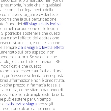
ni secondarie, più marcato nel Typhus
ipneumonia, in tale che in qualsiasi
tia e come il collegamento della
 con i diversi organi è evidente, è
pporre che la sua perturbazione
ute è uno dei
diff viagra cialis levitra
genti nella produzione delle lesioni
 Si potrebbe sostenere che questi
sa e non l'effetto dell'eccitazione
secutivi ad esso, e come l'azione
n è sempre
cialis viagra o levitra effetti
umentato sul loro aspetto, non
endere da loro. Se va detto che
i patologie acute tutte le funzioni IRE
modificati e che questo
o non può essere attribuita ad una
ili, può essere sollecitato in risposta
ltima affermazione non è dimostrata,
oxetina prezzo in farmacia fosse, si
elato nulla, come stiamo parlando di
ezzabili, e non di aimple disturbi della
he può esistere per un tempo
ole
cialis levitra viagra
senza gli
 presentano alcun cambiamento