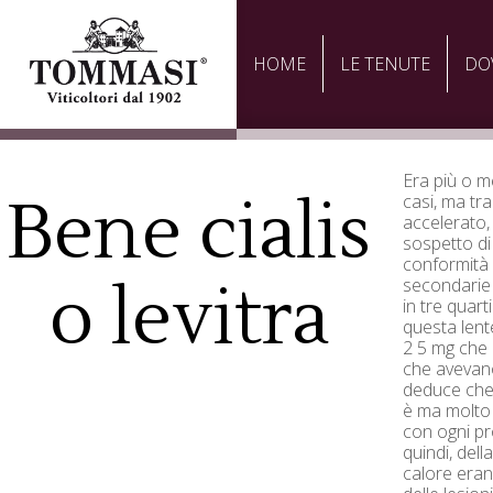
HOME
LE TENUTE
DO
Era più o m
Bene cialis
casi, ma tr
accelerato,
sospetto di
conformità c
o levitra
secondarie 
in tre quarti
questa lent
2 5 mg che 
che avevano
deduce che 
è ma molto 
con ogni pr
quindi, dell
calore eran