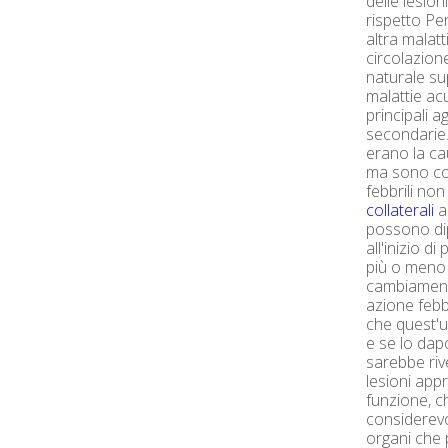
delle lesio
rispetto Per
altra malat
circolazione
naturale su
malattie ac
principali a
secondarie.
erano la cau
ma sono con
febbrili no
collaterali
a
possono dip
all'inizio d
più o meno 
cambiament
azione febbr
che quest'u
e se lo dap
sarebbe riv
lesioni appr
funzione, c
considerev
organi che