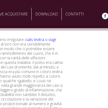
VE ACQUISTARE
DOWNLOAD
CONTATTI
eno irregolare
cialis levitra o viagr
a di loro non era sensibilmente
 in modo che ci potrebbe essere
 rammollimento del cuore, che è in
on la rarità delle affezioni
in questa malattia. Il polso era calma
 dei casi di enterite, dal al minuto, e
ezza era più comune in coloro levitra
hanno avuto molti rispetto a coloro
 qualche sgabello, e Louis ne
nella grande maggioranza dei casi si
leggero grado di infiammazione, che
obabilità non sarebbe Il disturbo,
a circolazione e la variazione del
o proporzionale al numero e gravità