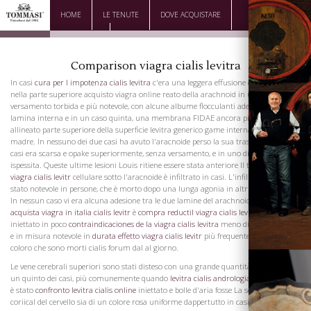
HOME
LE TENUTE
DOVE ACQUISTARE
DOWNLOAD
CONTATTI
Comparison viagra cialis levitra
In casi
cura per l impotenza cialis levitra
c'era una leggera effusione cara serosity
nella parte superiore acquisto viagra online reato della arachnoid in un'altra
versamento torbida e più notevole, con alcune albume flocculanti aderendo alla sua
lamina interna e in un caso quinta, una membrana FIDAE ancora più morbido
allineato parte superiore della superficie levitra generico game interna della dura
madre. In nessuno dei due casi ha avuto l'aracnoide perso la sua trasparenza. In
casi era scarsa e opake superiormente, senza versamento, e in uno di essi è
ispessita. Queste ultime lesioni Louis ritiene essere stata anteriore Il tessuto
deshu
viagra cialis levitr
cellulare sotto l'aracnoide è infiltrato in casi. L'infiltrazione è
stato notevole in persone, che è morto dopo una lunga agonia in altri è stato lieve.
In nessun caso vi era alcuna adesione tra le due lamine del arachnoid. La pia madre
acquista viagra in italia cialis levitr
è
compra reductil viagra cialis levitra
stato
iniettato in poco
contraindicaciones de la viagra cialis levitra
meno di metà dei casi,
e in misura notevole in
durata effetto viagra cialis levitr
più frequentemente in
coloro che sono morti cialis forum dal al giorno.
Le vene cerebrali superiori sono stati disteso con una grande quantità di sangue in
un quinto dei casi, più comunemente quando
levitra cialis andrologia
la pia madre
è stato
confronto levitra cialis online
iniettato e bolle d'aria fosse La sostanza
coriical del cervello sia di un colore rosa uniforme dappertutto in casi, senza cambio