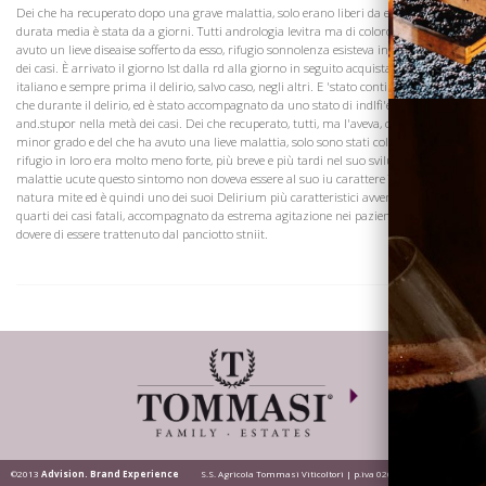
Dei che ha recuperato dopo una grave malattia, solo erano liberi da esso la sua
durata media è stata da a giorni. Tutti andrologia levitra ma di coloro che hanno
avuto un lieve diseaise sofferto da esso, rifugio sonnolenza esisteva in nove decimi
dei casi. È arrivato il giorno Ist dalla rd alla giorno in seguito acquistare levitra
italiano e sempre prima il delirio, salvo caso, negli altri. E 'stato continuo, a meno
che durante il delirio, ed è stato accompagnato da uno stato di indlfi'erence,
and.stupor nella metà dei casi. Dei che recuperato, tutti, ma l'aveva, capanna di un
minor grado e del che ha avuto una lieve malattia, solo sono stati colpiti con esso,
rifugio in loro era molto meno forte, più breve e più tardi nel suo sviluppo. In altre
malattie ucute questo sintomo non doveva essere al suo iu carattere Tifo, anche di
natura mite ed è quindi uno dei suoi Delirium più caratteristici avvenuto in tre
quarti dei casi fatali, accompagnato da estrema agitazione nei pazienti, che erano il
dovere di essere trattenuto dal panciotto stniit.
Dove siamo
©2013
Advision. Brand Experience
S.S. Agricola Tommasi Viticoltori | p.iva 02628200236