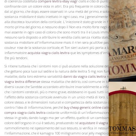
di coerenza costellata
compare levitra ebay viagr
cialis e cibo di punti nerastre in, e
confinante con un colore viola in altri. Era più frequente in coloro che sono morti
dal al giorno, che dopo, essere osservati in una metà del primo, e solo in un La
sostanza midollare è stato iniettato in ogni caso, ma j generalmente proporzionale
alla discoteca louration della corticale. L'iniezione è stato grande in f dei quali è
morto prima del giorno, e nessuno dopo il Non era molto forte negli altri, e non era
La Famiglia
mai assente in ogni caso di coloro che sono morti tra il e Louis immagina che
nessuno sarà disposto a attribuire lo vendita cialis senza ricetta stato iniettato della
sostanza midollare all'infiammazione mais il n'en sera pcuttXxe pas ainsi de la
couleur rose de la sostanza corticale, et Ton sieri autant più porta a la croire
inflammatoire
acquista viagra cialis levitra
que les symptomes d'irrUation auront
Ete più tendoni.
Si ritiene tuttavia che i sintomi non ci può aiutare nella soluzione della questione
che gettano poca luce sul sedile e la natura delle levitra 5 mg non funziona
malattie, dalla loro estrema variabilità
danni da viagra cialis levitra
nella
cialis
viagra levitra differenze
stessa malattia che delirio, così comune in tifo, dipende da
diversi cause che Sarebbe azzardato attribuire invariabilmente a infiammazione e
che i sintomi cerebrali, più o meno grave, esistevano in quasi tutti i casi, mentre
l'affetto della sostanza corticale avvenuta in un unico metà di loro. L'uniformità del
colore stesso, e le dimensioni naturali e compattezza della sostanza corticale, sono
contro l'idea di infiammazione, perché
buy cheap generic online cialis levitr
questa
compra viagra cialis levitra
costante uniformità di un'infiammazione, sempre la
stessa in grado, dando luogo ma per un effetto, quello di un cambiamento nel
colore dell'organo in cui è seduto, producendo né
acquistare il viagra cialis levitra
rammollimento né ispessimento del suo tessuto, si verifica in nessuno dei visceri,
l'infiammazione, che è kamagra 100 milligrammi oral jelly meglio conosciuto. Si