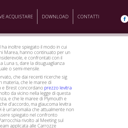
VE ACQUISTARE
DOWNLOAD
CONTATTI
ha inoltre spiegato il modo in cui
ni Marea, hanno continuato per un
siderevole, e confrontati con il
lla Luna s, dare la disuguaglianza
ale o semi-mensile.
rvato, che dai recenti ricerche sig
n materia, che le maree di
 e Brest concordano
prezzo levitra
olto da vicino nella legge di questa
nza, e che le maree di Plymouth e
che d'accordo, ma glaucoma levitra
i è un'anomalia che attualmente non
sere spiegato nel confronto
arrocchia rivolto al Meeting sul
team applicata alle Carrozze