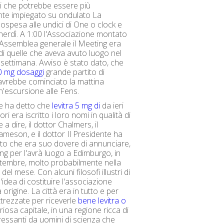
i che potrebbe essere più
nte impiegato su ondulato La
sospesa alle undici di One o clock e
nerdì. A 1:00 l'Associazione montato
a Assemblea generale il Meeting era
di quelle che aveva avuto luogo nel
 settimana. Avviso è stato dato, che
10 mg dosaggi
grande partito di
 avrebbe cominciato la mattina
'escursione alle Fens.
te ha detto che
levitra 5 mg di
da ieri
nori era iscritto i loro nomi in qualità di
 a dire, il dottor Chalmers, il
ameson, e il dottor Il Presidente ha
ato che era suo dovere di annunciare,
ing per l'avrà luogo a Edimburgo, in
tembre, molto probabilmente nella
del mese. Con alcuni filosofi illustri di
 l'idea di costituire l'associazione
origine. La città era in tutto e per
ttrezzate per riceverle
bene levitra o
iosa capitale, in una regione ricca di
eressanti da uomini di scienza che