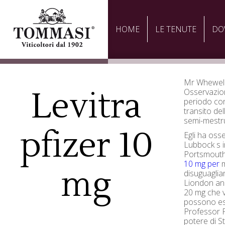
HOME
LE TENUTE
DO
Mr Whewell 
Levitra
Osservazio
periodo con
transito de
semi-mestru
pfizer 10
Egli ha osse
Lubbock s i
Portsmouth
10 mg per
m
mg
disuguaglia
Liondon an
20 mg che v
possono es
Professor P
potere di S