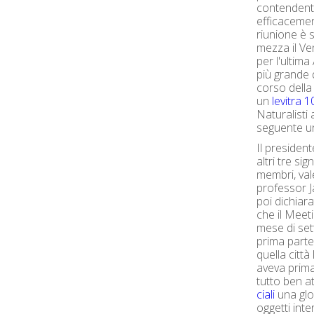
contendent
efficaceme
riunione è 
mezza il Ve
per l'ultim
più grande 
corso della
un
levitra 
Naturalisti
seguente un
Il presiden
altri tre sig
membri, vale
professor J
poi dichiar
che il Meet
mese di set
prima parte 
quella città
aveva prima 
tutto ben a
ciali
una glor
oggetti int