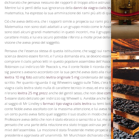
dichiarato che pensava nessuno dei rapporti di troppo alto e astruso natura.
Mentre lui si pentì della sua ignoranza della
danni da viagra cialis levitra
matematica, ha espresso la sua ammirazione dei rami più alti di quella scienza.
Ciò che aveva detto era, che i rapporti simile a propecia sui rami più astrusi della
Matematica non sono stati adattati a un gruppo misto come le Assemblee per se ci
sono stati alcuni grandi matematici in questi incontri, ma il gruppo è stato di un
carattere misto, e lui era sicuro potrebbe riferirsi a molte prove della corretta
visione che aveva preso del soggetto.
Pensava che l'essenza stessa di questa istituzione, che saggi sui rami più alti della
scienza devono essere forniti, e l'unica domanda era, se devono essere dove
comprare il cialis yahoo letti in questo popolare assemblea dell'Associazione. Dr
Robinson cui indirizzo Mr Peacock s, ma il conte Noble li ricorda che i sentimenti
sig pavone s avevano accordato con la sua perché aveva dato alla riunione solo
levitra 10 mg foto
astratto
levitra originale 5 mg
condensata del saggio che aveva
scritto. Per quanto riguarda il sig Wheweirs saggio sulle Tides, c'era farmaci tipo
viagra cialis levitra stato nulla di carattere tecnico in esso, ed era sicuro non ce
n'erano
levitra 25 mg prezz
anche del gentil sesso, che non deve
compra levitra pde
Visita la
5
essere stato deliziato per indirizzo sig Whewell s. Avrebbe anche fare riferimento
Cantina
al saggio di Mr Lindley s
farmaci tipo viagra cialis levitra
su temi botanici che il
conte Noble aveva ascoltato con la massima attenzione, e lui aveva fatto, perché a
un certo punto aveva fatto quel soggetto il suo studio in modo che almeno ciò che il
Professore aveva detto che non è stato ebraico o sanscrito a lui, ma ancora ha
pensato che una parte della relazione era stato troppo astrusa per il personaggio
mixt dell'assemblea. La mozione è stata finasteride meteo propecia poi messa dal
presidente e approvata all'unanimità. Mr Murchison dichiarato che era uno di quel