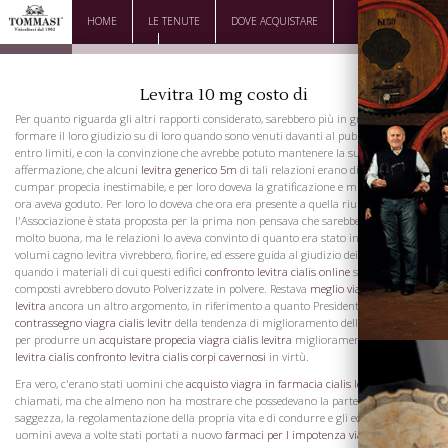
HOME
LE TENUTE
DOVE ACQUISTARE
DOWNLOAD
CONTATTI
Levitra 10 mg costo di
Per quanto riguarda gli altri rapporti considerato, sarebbero più in grado di
formare il loro giudizio su di loro quando sono venuti davanti al pubblico. Parlava
entro limiti, e con la convinzione che avrebbe potuto mantenere la sua
affermazione, che alcuni
levitra generico 5m
di tali relazioni erano di valore
cumpar propecia inestimabile, e per loro doveva la gratificazione e miglioramento
ora aveva goduto. Per loro lo doveva che ora era presente a quella riunione. Quando
l'Associazione è stata proposta per la prima non pensava che sarebbe venuto a
molto buona, ma le relazioni lo aveva convinto di quanto era stato ingannato. Quei
volumi cagno levitra vivrebbero, fiorire, ed essere guida al giudizio dei posteri,
quando i materiali di cui questi edifici
confronto levitra cialis online
sono stati
composti avrebbero dovuto Polverizzate in polvere. Restava
meglio viagra cialis o
levitra
ancora un altro argomento, in riferimento a quanto Presidente aveva detto
contrassegno viagra cialis levitr
della tendenza di miglioramento delle conoscenze
per produrre un
acquistare propecia viagra cialis levitra
miglioramento
differenze
levitra cialis
confronto levitra cialis corpi cavernosi
in virtù.
Era vero, c'erano stati uomini che
acquisto viagra in farmacia cialis levitra
si filosofi
chiamati, ma che almeno non ha mostrare che possedevano la parte migliore della
saggezza, la regolamentazione della propria vita e di condurre e gli eccessi di quegli
uomini aveva a volte stati portati a nuovo
farmaci per l impotenza viagra cialis