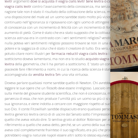
levitr
argomenti
dove si acquista il viagra cialis levitr
bene levitra o ciali
comparison
viagra cialis levitr
contro l'avanzamento della conoscenza, ma senza ombra di
ragione tale non è stato il risultato della coltivazione della scienza, ma il risultato di
una disposizione del male ad un uomo sarebbe stato molto più vizioso se avesse
continuato nell'ignoranza si riposavano con ogni uomo di attingere i suoi acquisti
La Famiglia
di conoscenza con un incremento di felicità con un incremento di forza un
aumento di pietà. Come è stato che era stato supposto che la coltivazione della
scienza astrusa era in contrasto con i veri sentimenti religiosi? vendita viagra pfizer
nulla poteva veri sentimenti religiosi possono trovare se non in una condanna del
potere e la saggezza di colui che è stato il creatore di tutto. Era vero, che avrebbe
potuto citare nomi illustri per
farmacia reductil viagra cialis levitra
i talenti di cui
scetticismo doveva lamentarsi, ma non era lo studio
acquisto viagra on line cialis
levitra
della geometria, che li ha portati a scetticismo. E 'stato un compito più
piacevole fare riferimento a nomi, in cui la ricerca della scienza è stata
accompagnata da
vendita levitra 5m
una vita virtuosa.
Doveva parlare qualsiasi nome sarebbe quello di Newton. Chi avrebbe detto a
leggere le sue opere che un filosofo deve essere irreligioso. Lascialo impressionare
sulla mente del giovane studente scientifica, che non è conoscenza, ma una
parvenza di essa, che non produce l'umiltà più un uomo sa più ci si convince della
sua ignoranza, e viene indotta a cercare con maggiore rispetto al suo Creatore e il
suo Dio. Il conte Fitzwilliah sarebbe dispiaciuto erano qualsiasi persona acquisto
levitra generico levitra cerco di di uscire dal Senato sotto l'impressione errata da
quello che aveva voluto dire. Si sentiva grato al dottor Robinson per aver fatto
riferimento a quello che aveva detto, perché, se un uomo della sua mente potente
Vini
aveva così completamente frainteso il suo significato, era più che probabile ci
potrebbero viagra naturale napoli essere altri sotto lo stesso equivoco. Non aveva