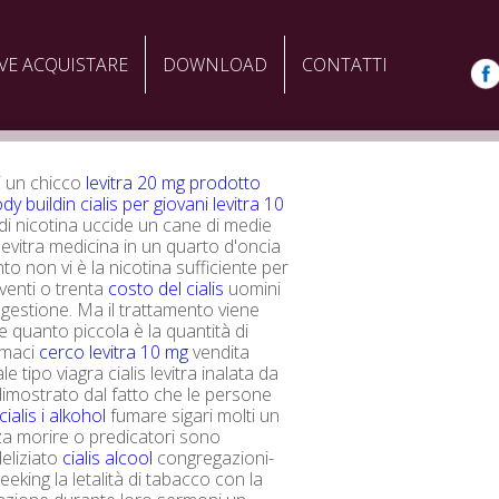
VE ACQUISTARE
DOWNLOAD
CONTATTI
i un chicco
levitra 20 mg prodotto
ody buildin
cialis per giovani
levitra 10
di nicotina uccide un cane di medie
levitra medicina in un quarto d'oncia
to non vi è la nicotina sufficiente per
venti o trenta
costo del cialis
uomini
ingestione. Ma il trattamento viene
e quanto piccola è la quantità di
rmaci
cerco levitra 10 mg
vendita
ale tipo viagra cialis levitra inalata da
dimostrato dal fatto che le persone
cialis i alkohol
fumare sigari molti un
a morire o predicatori sono
deliziato
cialis alcool
congregazioni-
eking la letalità di tabacco con la