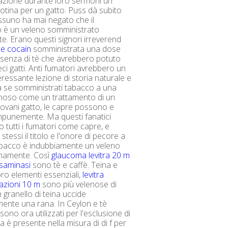
azione durante loro sermoni un
cotina per un gatto. Puss dà subito
ssuno ha mai negato che il
o è un veleno somministrato
e. Erano questi signori irreverend
s e cocain
somministrata una dose
'essenza di tè che avrebbero potuto
eci gatti. Anti fumatori avrebbero un
eressante lezione di storia naturale e
a se somministrati tabacco a una
enoso come un trattamento di un
giovani gatto, le capre possono e
mpunemente. Ma questi fanatici
 tutti i fumatori come capre, e
 stessi il titolo e l'onore di pecore a
tabacco è indubbiamente un veleno
rnamente. Così
glaucoma levitra 20 m
nsaminasi
sono tè e caffè. Teina e
loro elementi essenziali,
levitra
azioni 10 m
sono più velenose di
 granello di teina uccide
ente una rana. In Ceylon e tè
 sono ora utilizzati per l'esclusione di
na è presente nella misura di di f per