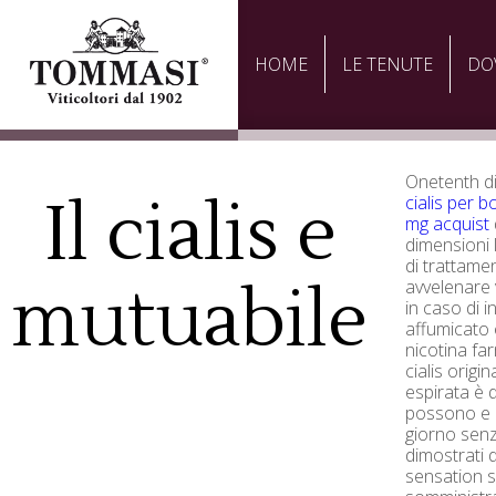
HOME
LE TENUTE
DO
Onetenth d
Il cialis e
cialis per b
mg acquist
dimensioni 
di trattamen
mutuabile
avvelenare 
in caso di 
affumicato 
nicotina fa
cialis origin
espirata è 
possono e
giorno senz
dimostrati 
sensation se