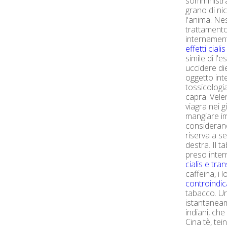
somministr
grano di ni
l'anima. Ne
trattament
internament
effetti ciali
simile di l
uccidere di
oggetto int
tossicologi
capra. Vel
viagra nei 
mangiare i
considerano
riserva a se
destra. Il 
preso inte
cialis e tra
caffeina, i 
controindic
tabacco. Un
istantaneam
indiani, che
Cina tè, tei