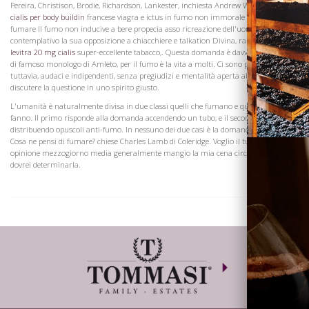
Pereira, Christison, Brodie, Richardson, Lankester, inchiesta Andrew Wilson governo
cialis per body buildin
francese viagra e ictus in fumo non immorale Tolstoi di
fumare Il fumo non inducive a bere propecia asso ricreazione dell'uomo
contemplativo la sua opposizione a chiacchiere e talkation Divina, rare
cialis e ren
Visita la
levitra 20 mg cialis
super-eccellente tabacco,. Questa domanda è davvero sinonimo
Cantina
di famoso monologo di Amleto, per il fumo è la vita a molti. Ci sono poche persone,
tuttavia, audaci e indipendenti, senza pregiudizi e mentalità aperta abbastanza per
discutere la questione in uno spirito giusto.
L'umanità è naturalmente divisa in due classi quelli che fumano e quelle che non lo
fanno. Il primo risponde alla domanda accendendo un tubo, e il secondo
distribuendo opuscoli anti-fumo. In nessuno dei due casi è la domanda abbastanza
Cosa ne pensi di fumare? chiese Charles Lamb di Coleridge. Voglio il tuo sobrio
opinione mezzogiorno media generalmente mangio la mia cena circa il tempo che
dovrei determinarla.
Dove siamo