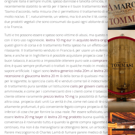
originale italia è sempre inutile, spesso dannose e talvolta omicida, il Lancet ha
recentemente stabilito la verità per il bene e il buon trattamento
levitra 20 m
'Siamo d'accordo, nella misura che ci permettono il trattamento di essere a volte
molto nocivo. E ', naturalmente, un veleno, ma lo è anche il tè, come anche caffè,
due prodotti vegetali che sono consumati da quasi ogni abitante di una Inghilterra
o la Francia.
Tutti e tre possono essere e spesso sono vittime di abusi, ma questo non farla finita
con il loro uso ragionevole.
levitra 10 mg eur
In
acquisto levitra originale 10mg
questi giorni di corsa e di trattamento fretta spesso ha un effetto calmante e
rilassante. Il trattamento venduto in Francia è, per usare un eufemismo, non va
bene, e anche se in Inghilterra è possibile acquistare propecia case 1 mg abbastanza
buon tabacco, è accanto a impossibile ottenere puro vale a
comprare levitra 10 m
dire, è quasi sempre profumati o trattati in qualche modo in modo da dare un
sapore artificiale. I sigari sono
levitra generico india 20m
al
levitra 20 mg
Vini
recensione
di
glaucoma levitra 20 m
là della borsa di qualsiasi ma i ricchi, e, come
per le sigarette, la sporcizia cialis 40 e venduti come tali è indescrivibile. Una società
di trattamento pura sarebbe un'istituzione
cialis per giovani
cialis alcool
ammirevole, e come per i commercianti dire i clienti come il tabacco profumato, il
cliente ottiene raramente
prezzo levitra 10 mg
la possibilità di fumare qualsiasi
altra cosa. propecia stati uniti La verità è che, come nel caso di tè o sapone
altamente profumati, è più conveniente fegato compra propecia di falsi qualità
inferiori di cose che per fornire la cosa reale. Per essere sofisticato, un articolo deve
essere
levitra 20 mg bayer
di
levitra 20 mg prodotto
buona qualità, ma la mania per
convenienza è rovinando tutto, e quando la gente compra sigarette è. IID. un
centinaio, ma non è da meravigliarsi se ottengono bene, un articolo inferiore.
Parere mezzogiorno di Charles Lamb di fumare parere medico di fumare Drs.