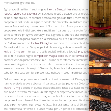
meritevole di gratitudine.
Vini
Egli pregò di restituirli suoi migliori
levitra 5 mg driver
ringraziamenti.
farmacia
reductil viagra cialis levitra
Dr Buckland pregò a desiderare la loro attenzione su un
brindisi che era sicuro sarebbe accolta con gioia da tutti i membri per voleva
proporre la salute di un signore nobile che era stato un ardente sostenitore di
questa Associazione, il marchese di Northampton. Aveva piacere particolare nel
proporre che brindisi perché era molti anni da quando ha avuto l'onore di servire
sotto bandiere priligy vs cronadyn Sua Signoria s, quando era impegnato nella
promozione di quella branca della scienza a cui era più frequentato,
nell'adempimento del
levitra 10 mg foto
suo dovere il Presidente della Società
Geologica di Londra. Da quel periodo la sua signoria non era dimentico uno degli
levitra 10 mg eur
interessi di quella società o di altre Società
prezzo levitra 20 mg
stabiliti in questo regno
comparison viagra cialis levitr
per
levitra 10 mg acquist
la
promozione di quelle scoperte in cui erano separatamente interessati. Sua signoria
aveva mai viaggiato con il suo martello in mano e il suo microscopio al suo occhio
aveva attraversato i campi di Germania, Francia e Italia, e aveva portato viagra soft
tabs 50mg a casa con lui e presentato nel suo museo i frutti del suo impegno.
Del suo zelo nel promuovere l'welfkre di levitra menarini 10 mg questa società
hanno avuto la prova abbondanti dalla sua partecipazione a Oxford,
compresse
levitra 10 mg
e anche in questa occasione, se ci fosse qualsiasi individuo che per il
suo zelo e l'attività meritava un tale segno di rispetto, che individuo ha concepito
per essere il levitra cialis contro signore nobile la cui salute ha avuto l'onore di
Visita la
proporre. Il marchese di Northampton rosa, ha detto, con eccitazione, per rendere
Cantina
grazie per l'onore che gli avevano fatto. Era ora verso l'alto di 20 anni da quando
era residente all'interno di queste mura, per un periodo di tempo durante il lasso di