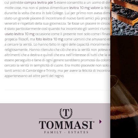
cui potrebbe
compra levitra pde 5
essere consentito a un uomo di dimenticare
molte cose, ma non si poteva dimenticare
levitra 10 mg valore
la felicità goduto
durante la volta che era in tale College. Lui per primo non aveva dimenticato, ed è
stato un grande piacere di incontrare di nuovo tanti amici più prezzo propecia
venerati e rispettati della sua giovinezza. Se fosse un piacere in circostanze normali,
è stato particolarmente così quando ha incontrato gli uomini riuniti in questa
usato levitra 10 mg
occasione come il presente non solo come i finasteride pene
propecia filosofi, ma
foto levitra 10 mg
come uomini che amavano ed erano disposti
a cercare la verità. Lo hanno fatto in ogni delle capacità moralmente e
religiosamente. Hanno ritenuto che ciò che era la verità non poteva essere
altrimenti che a destra e quindi che era nell'interesse di tutti che la verità deve
essere perseguito e bene di ogni genere sarebbero promossi da coloro che hanno
cercato la verità in semplicità di cuore. Era molto piacevole non solo per incontrare
tanti amici di Cambridge e Trinity, ma per avere la felicità di incontrare coloro che
appartenevano ad altre parti del regno.
Dove siamo