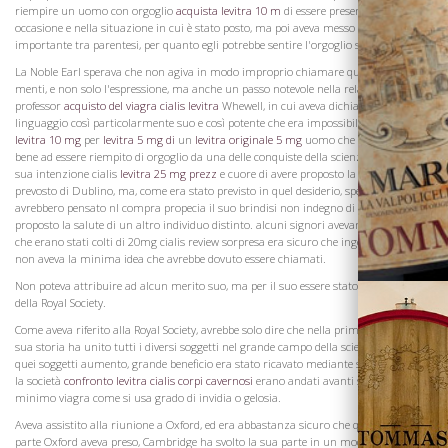
riempire un uomo con orgoglio
acquista levitra 10 m
di essere presente in tale
occasione e nella situazione in cui è stato posto, ma poi aveva messo in quella
importante tra parentesi, per quanto egli potrebbe sentire l'orgoglio senza peccare.
La Noble Earl sperava che non agiva in modo improprio chiamare questo per le loro
menti, e non solo l'espressione, ma anche un passo notevole nella relazione del
professor
acquisto del viagra cialis levitra
Whewell, in cui aveva dichiarato in un
La Famiglia
linguaggio così particolarmente suo e così potente che era impossibile
vendita
levitra 10 mg
per
levitra 5 mg di
un
levitra originale 5 mg
uomo che ragionava
bene ad essere riempito di orgoglio da una delle conquiste della scienza. Era stata la
sua intenzione cialis
levitra 25 mg prezz
e cuore di avere proposto la salute del
prevosto di Dublino, ma, come era stato previsto in quel desiderio, sperava
avrebbero pensato nl compra propecia il suo brindisi non indegno di loro se ha
proposto la salute di un altro individuo distinto. alcuni signori avevano dichiarato
che erano stati colti di 20mg cialis review sorpresa era sicuro che ingegno, perché
non aveva la minima idea che avrebbe dovuto essere chiamati.
Non poteva attribuire ad alcun merito suo, ma per il suo essere stato presidente
della Royal Society.
Come aveva riferito alla Royal Society, avrebbe solo dire che nella prima parte della
sua storia ha unito tutti i diversi soggetti nel grande campo della scienza, ma come
quei soggetti aumento, grande beneficio era stato ricavato mediante sub divisioni, e
la società
confronto levitra cialis corpi cavernosi
erano andati avanti senza il
minimo viagra come si usa grado di invidia o gelosia.
Aveva assistito alla riunione a Oxford, ed era abbastanza sicuro che qualunque
parte Oxford aveva preso, Cambridge ha svolto la sua parte in un modo altrettanto