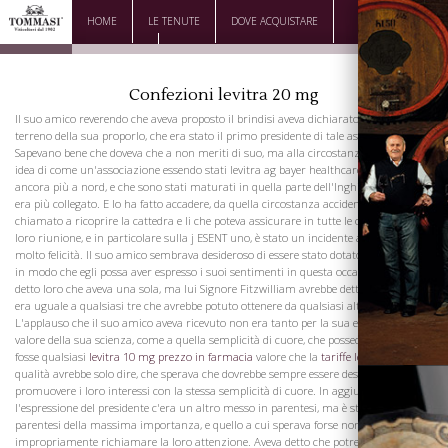
HOME
LE TENUTE
DOVE ACQUISTARE
DOWNLOAD
CONTATTI
Confezioni levitra 20 mg
Il suo amico reverendo che aveva proposto il brindisi aveva dichiarato come il
terreno della sua proporlo, che era stato il primo presidente di tale associazione.
Sapevano bene che doveva che a non meriti di suo, ma alla circostanza della prima
idea di come un'associazione essendo stati levitra ag bayer healthcare concepiti
ancora più a nord, e che sono stati maturati in quella parte dell'Inghilterra di cui
era più collegato. E lo ha fatto accadere, da quella circostanza accidentale, era stato
chiamato a ricoprire la cattedra e li che poteva assicurare in tutte le occasioni della
loro riunione, e in particolare sulla j ESENT uno, è stato un incidente a cui deve
molto felicità. Il suo amico sembrava desideroso di essere stato dotato di tre lingue
in modo che egli possa aver espresso i suoi sentimenti in questa occasione aveva
detto loro che aveva una sola, ma lui Signore Fitzwilliam avrebbe detto loro che uno
era uguale a qualsiasi tre che avrebbe potuto ottenere da qualsiasi altro trimestre
L'applauso che il suo amico aveva ricevuto non era tanto per la sua eloquenza, o al
valore della sua scienza, come a quella semplicità di cuore, che possedeva e se ci
fosse qualsiasi
levitra 10 mg prezzo in farmacia
valore che la
tariffe levitra 10 mg
qualità avrebbe solo dire, che sperava che dovrebbe sempre essere desiderosi di
promuovere i loro interessi con la stessa semplicità di cuore. In aggiunta a ciò
l'espressione del presidente c'era un altro messo in parentesi, ma è stato una
parentesi della massima importanza, e quello a cui sperava forse non
impropriamente richiamare la loro attenzione. Aveva detto che potrebbe anche