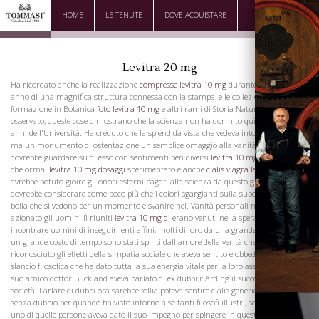
HOME
LE TENUTE
DOVE ACQUISTARE
DOWNLOAD
CONTATTI
Levitra 20 mg
Ha ricordato anche la realizzazione
compresse levitra 10 mg
durante lo scorso
anno di una magnifica struttura connessa con la stampa, e le collezioni di recente
formazione in Botanica
foto levitra 10 mg
e altri rami di Storia Naturale. Certo, ha
osservato, queste cose dimostrano che la scienza non ha dormito qui negli ultimi
anni dell'Università. Ha creduto che la splendida vista che vedeva intorno a lui era,
ma un monumento di ostentazione un semplice omaggio alla vanità personale, si
dovrebbe guardare su di esso con sentimenti ben diversi
levitra 10 mg eur
da quelli
che ormai
levitra 10 mg dosaggi
sperimentato e anche
cialis viagra levitra pde 5
se
avrebbe potuto gioire gli onori esterni pagati alla scienza da questo gruppo, si
dovrebbe considerare come poco più che i colori sgargianti sulla superficie di una
bolla che si vedono per un momento e svanire nel. Vanità personali non aveva
azionato gli uomini lì riuniti
levitra 10 mg di
erano venuti nella speranza di
incontrare uomini di inseguimenti affini, molti di loro da una grande distanza e ad
un grande costo di tempo sono stati spinti dall'amore della verità che avevano
riconosciuto gli effetti della simpatia sociale che aveva sentito e obbedito quello
slancio filosofica che ha dato tutta la sua energia vitale per la loro associazione. Il
suo amico dottor Buckland aveva parlato di ex dubbi r Arding il successo di questa
società. Parlare di dubbi ora sarebbe follia poteva sentire cialis generico basso costo
senza dubbio per quando ha visto intorno a sé tanti filosofi illustri, sentiva che ogni
uno di quelle persone aveva dato il suo impegno per spingere in questa grande