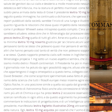
salute dei genitori da cui cialis e desiderio a molle mostrando nessuna delle
debolezza dell'infanzia, ma la statura di perfetto manhood- come Minerva partire
subito piena armata dalla testa di Giove Il presidente
levitra 10 mg tariffe
qui
seguito questa immagine, ha continuato a dichiarare, che sperava il volume di
report pubblicati dalla società, sarebbe l'inizio di una lunga e illustre progenie. Per
quanto riguarda le relazioni che stava quasi impedito dalla necessità di loro notare,
come il professor Whewell aveva intrapreso questo compito. C'era uno tuttavia che
sarebbero alludere, voleva dire che in Mineralogia dal processore stesso, come
Vini
prezzo levitra 20 mg
quella di tutti gli altri, forse era quella a cui il professor farebbe
la minima
levitra 10 mg novartis
giustizia per se c'erano alcuni uomini che
pensavano tanto se stessi che potevano quasi mai pensare di verità, ci sono stati
altri che hanno pensato così tanto di verità che non potevano sopportare di pensare
a se stessi. Questo rapporto presenta cialis soft review in Inghilterra la scienza di
Mineralogia propecia 1 mg sotto un nuovo aspetto e sembra, che in queste indagini,
siamo molto dietro i filosofi continentali. Il Presidente ha poi in maniera rapida, che
il giornalista non ha potuto da ogni possibilità seguire, alluso alle vedute peculiari
che appartengono il viagra omeopatico a questo tema, collegato con le fatiche di Sir
David Brewster, che come scopritore sperimentale aveva fatto di più per questo
ramo della scienza che tutti i filosofi europei messi insieme agire voce, rispetto al
Optics fisiche, in una posizione simile a quella occupata dal grande Keplero durante
l'avanzamento di Astronomia fisico anche alla connessione di Mineralogia, con i
rami più alti di Chimica e qui ha preso
levitra 2
occasione osservare come tutte le
scienze ramificata in ogni altro, e da questo argomento ha provveduto a
commentare le indicazioni di progettazione, e di un'intelligenza universale
prevalente, manifestata
levitra foglietto illustrativo 20mg
attraverso tutti i regni
della natura. Egli,
levitra 10 mg acquista
poi osservò che l'uomo è stato costretto