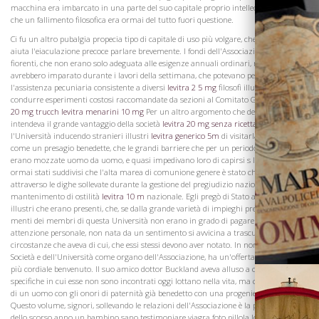
macchina era imbarcato in una parte del suo capitale proprio intellectuid in modo
che un fallimento filosofica era ormai del tutto fuori questione.
Ci fu un altro pubalgia propecia tipo di capitale di uso più volgare, che deve il viagra
aiuta l'eiaculazione precoce parlare brevemente. I fondi dell'Associazione erano così
fiorenti, che non erano solo adeguata alle esigenze annuali ordinari, ma i membri
avrebbero imparato durante i lavori della settimana, che potevano permettersi
l'assistenza pecuniaria consistente a diversi
levitra 2 5 mg
filosofi illustri per
condurre esperimenti costosi raccomandate da sezioni al Comitato Generale.
levitra
20 mg trucch
levitra menarini 10 mg
Per un altro argomento che deve alludere
intendeva il grande vantaggio della società
levitra 20 mg senza ricetta
ha dato
La Famiglia
l'Università inducendo stranieri illustri
levitra generico 5m
di visitarla. Ha salutato
come un presagio benedette, che le grandi barriere che per un periodo di tempo
erano mozzate uomo da uomo, e quasi impedivano loro di capirsi s lingua, erano
ormai stati suddivisi che l'alta marea di comunione genere è stato che scorre veloce
attraverso le dighe sollevate durante la gestione del pregiudizio nazionale e lungo
mantenimento di ostilità
levitra 10 m
nazionale. Egli pregò di Stato a tali stranieri
illustri che erano presenti, che, se dalla grande varietà di impieghi premendo sulle
menti dei membri di questa Università non erano in grado di pagare loro la giusta
attenzione personale, non nata da un sentimento si avvicina a trascurare, ma dalle
circostanze che aveva di cui, che essi stessi devono aver notato. In nome della
Società e dell'Università come organo dell'Associazione, ha un'offerta a tutti una
più cordiale benvenuto. Il suo amico dottor Buckland aveva alluso a circostanze
specifiche in cui esse non sono incontrati oggi lottano nella vita, ma con la statura
di un uomo con gli onori di paternità già benedetto con una progenie lussurioso.
Questo volume, signori, sollevando le relazioni dell'Associazione è la primavera OFI
dello scorso anno un bambino sano testimoniare viagra foto pillola lo stato di