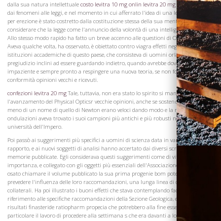
dalla sua natura intellettuale
costo levitra 10 mg onlin
levitra 20 mg bayer
di salire
dai fenomeni alle leggi, e nel momento in cui afferrato l'idea di una legge che cialis
per erezione è stato costretto dalla costituzione stessa della sua mente interiore di
considerare che la legge come l'annuncio della volontà di una intelligenza suprema.
Allo stesso modo rapido ha fatto un breve accenno alle questioni di Ottica fisiche.
Aveva qualche volta, ha osservato, è obiettato contro viagra effetti negativi le vecchie
Visita la
istituzioni accademiche di questo paese, che consisteva di uomini orlati in dal
Cantina
pregiudizio inclini ad essere guardando indietro, quando avrebbe dovuto essere
impaziente e sempre pronto a respingere una nuova teoria, se non fosse in
conformità opinioni vecchi e ricevuti.
confezioni levitra 20 mg
Tale, tuttavia, non era stato lo spirito si manifesta durante
l'avanzamento del Physical Opticsr vecchie opinioni, anche se sostenuto da non
meno di un nome di quello di Newton erano veloci dando modo e la nuova teoria di
ondulazioni aveva trovato i suoi campioni più antichi e più robusti nei tre vecchie
università dell'Impero.
Poi passò ai suggerimenti più specifici a uomini di scienza data in varie parti del
rapporto, e ai nuovi soggetti di analisi hanno accertato dai diversi scrittori delle
memorie pubblicate. Egli considerava questi suggerimenti come di vitale
importanza, e collegato con gli oggetti più essenziali dell'Associazione e se avesse
osato chiamare il volume pubblicato la sua prima progenie bom poteva ben
prevedere l'influenza delle loro raccomandazioni, una lunga linea di discendenti
collaterali. Ha poi illustrato i buoni effetti che stava contemplando facendo
riferimento alle specifiche raccomandazioni della Sezione Geologica, e al valore dei
risultati finasteride ratiopharm propecia che potrebbero alla fine essere in
particolare il lavoro di procedere alla settimana s che era davanti a loro, in primo