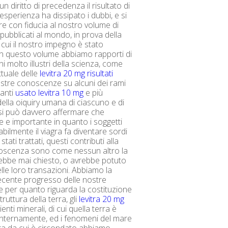
 diritto di precedenza il risultato di
esperienza ha dissipato i dubbi, e si
re con fiducia al nostro volume di
pubblicati al mondo, in prova della
 cui il nostro impegno è stato
 In questo volume abbiamo rapporti di
i molto illustri della scienza, come
ttuale delle
levitra 20 mg risultati
stre conoscenze su alcuni dei rami
santi
usato levitra 10 mg
e più
della oiquiry umana di ciascuno e di
i si può davvero affermare che
e e importante in quanto i soggetti
bilmente il viagra fa diventare sordi
ati trattati, questi contributi alla
oscenza sono come nessun altro la
ebbe mai chiesto, o avrebbe potuto
le loro transazioni. Abbiamo la
recente progresso delle nostre
per quanto riguarda la costituzione
 struttura della terra, gli
levitra 20 mg
enti minerali, di cui quella terra è
nternamente, ed i fenomeni del mare