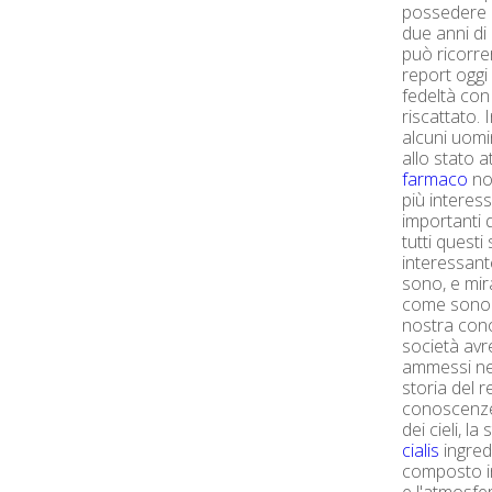
possedere un
due anni di 
può ricorre
report oggi 
fedeltà con
riscattato.
alcuni uomin
allo stato a
farmaco
no
più interes
importanti 
tutti quest
interessant
sono, e mira
come sono st
nostra con
società avr
ammessi nel
storia del 
conoscenze 
dei cieli, la
cialis
ingredi
composto i