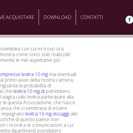
VE ACQUISTARE
DOWNLOAD
CONTATTI
ssemblea con cui mi trovo ora
mostra come sono stati realizzati
mente le mie aspettative più
.
ompresse levitra 10 mg
mai eventuali
al primo avvio della nostra carriera,
riguarda la probabilità di
nti che
levitra 10 mg di
potrebbero
 viagra cialis levitra partecipare alla
e di questa Associazione, che nasce
stanza che ci sembrava di essere
e impegnato
levitra 10 mg dosaggi
alle
osofiche di questo paese non
con i ricordi e le comunicazioni a cui
pettivi dipartimenti potrebbero