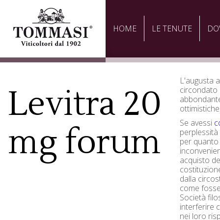
HOME
LE TENUTE
DO
L'augusta a
Levitra 20
circondato 
abbondante
ottimistiche
Se avessi
c
mg forum
perplessità 
per quanto 
inconvenie
acquisto del
costituzion
dalla circo
come foss
Società fil
interferire 
nei loro ris