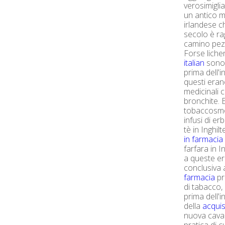
verosimigli
un antico m
irlandese ch
secolo è r
camino pezz
Forse lichen
italian
sono s
prima dell'
questi eran
medicinali 
bronchite. E
tobaccosmok
infusi di e
tè in Inghil
in farmacia
farfara in I
a queste e
conclusiva
farmacia
pr
di tabacco
prima dell'
della
acquis
nuova cavali