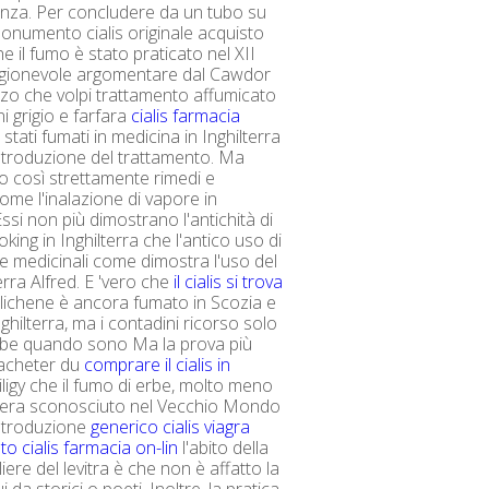
anza. Per concludere da un tubo su
onumento cialis originale acquisto
e il fumo è stato praticato nel XII
agionevole argomentare dal Cawdor
o che volpi trattamento affumicato
i grigio e farfara
cialis farmacia
tati fumati in medicina in Inghilterra
introduzione del trattamento. Ma
o così strettamente rimedi e
come l'inalazione di vapore in
ssi non più dimostrano l'antichità di
ing in Inghilterra che l'antico uso di
rbe medicinali come dimostra l'uso del
terra Alfred. E 'vero che
il cialis si trova
lichene è ancora fumato in Scozia e
nghilterra, ma i contadini ricorso solo
rbe quando sono Ma la prova più
 acheter du
comprare il cialis in
iligy che il fumo di erbe, molto meno
, era sconosciuto nel Vecchio Mondo
introduzione
generico cialis viagra
to cialis farmacia on-lin
l'abito della
ere del levitra è che non è affatto la