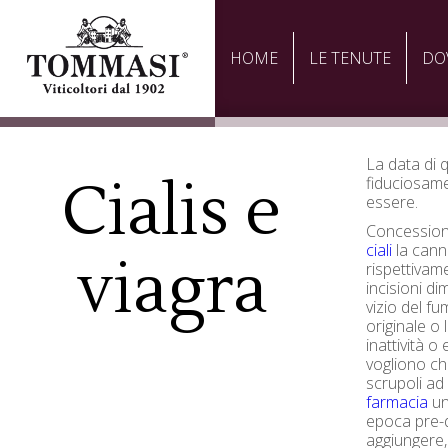
HOME
LE TENUTE
DO
La data di 
Cialis e
fiduciosame
essere.
Concession
ciali
la cann
viagra
rispettivam
incisioni d
vizio del fu
originale o
inattività 
vogliono ch
scrupoli a
farmacia
un
epoca pre-d
aggiungere, 