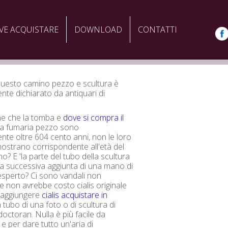
VE ACQUISTARE
DOWNLOAD
CONTATTI
questo camino pezzo e scultura è
nte dichiarato da antiquari di
e che la tomba e
dove si compra il
a fumaria pezzo sono
ente oltre 604 cento anni, non le loro
imostrano corrispondente all'età del
mo? E 'la parte del tubo della scultura
 la successiva aggiunta di una mano di
o esperto? Ci sono vandali non
e non avrebbe costo cialis originale
d aggiungere
cialis acquistare in
 tubo di una foto o di scultura di
octoran. Nulla è più facile da
e per dare tutto un'aria di