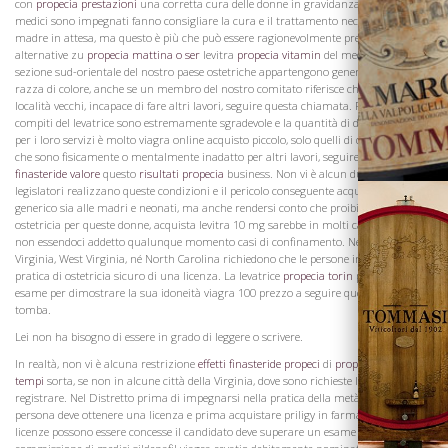
con
propecia prestazioni
una corretta cura delle donne in gravidanza. Quando i
medici sono impegnati fanno consigliare la cura e il trattamento necessario della
La Famiglia
madre in attesa, ma questo è più che può essere ragionevolmente prevedibile
alternative zu
propecia mattina o ser
levitra
propecia vitamin
del media Nella
sezione sud-orientale del nostro paese ostetriche appartengono generalmente alla
razza di colore, anche se un membro del nostro comitato riferisce che in una
località vecchi, incapace di fare altri lavori, seguire questa chiamata. Poiché i
compiti del levatrice sono estremamente sgradevole e la quantità di denaro raccolto
per i loro servizi è molto viagra online acquisto piccolo, solo quelli di questa gara
che sono fisicamente o mentalmente inadatto per altri lavori, seguire
propecia
finasteride valore
questo
risultati propecia
business. Non vi è alcun dubbio che i
legislatori realizzano queste condizioni e il pericolo conseguente acquistare priligy
generico sia alle madri e neonati, ma anche rendersi conto che proibire la pratica di
ostetricia per queste donne, acquista levitra 10 mg sarebbe in molti casi causare
non essendoci addetto qualunque momento casi di confinamento. Né gli Stati della
Virginia, West Virginia, né North Carolina richiedono che le persone impegnate nella
pratica di ostetricia sicuro di una licenza. La levatrice
propecia torin
passa senza un
esame per dimostrare la sua idoneità viagra 100 prezzo a seguire questa vocazione
tomba.
Lei non ha bisogno di essere in grado di leggere o scrivere.
Vini
In realtà, non vi è alcuna restrizione
effetti finasteride propeci
di
propecia per le
tempi
sorta, se non in alcune città della Virginia, dove sono richieste le ostetriche a
registrare. Nel Distretto prima di impegnarsi nella pratica della metà wifery, una
persona deve ottenere una licenza e prima acquistare priligy in farmacia che tali
licenze possono essere concesse il candidato deve superare un esame davanti a una