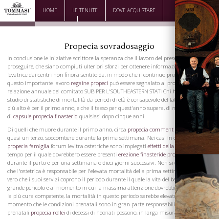
HOME
LE TENUTE
DOVE ACQUISTARE
DOWNLOAD
CONTATTI
Propecia sovradosaggio
In conclusione le iniziative scrittore la speranza che il lavoro del presente comitato
proseguire, che siano compiuti ulteriori sforzi per ottenere informazioni sulla
levatrice dai centri non finora sentito da, in modo che il continuo progresso in
questo importante lavoro
regaine propeci
può essere segnalato al prossima
relazione annuale del comitato SUB PER L'SOUTHEASTERN STATI Chi ha fatto uno
studio di statistiche di mortalità da periodi di età è consapevole del fatto che il tasso
più alto è per il primo anno, e che il tasso per quest'anno supera, di norma, quella
di
capsule propecia finasterid
qualsiasi dopo cinque anni.
Di quelli che muore durante il primo anno, circa
propecia comment
il per cento, o
quasi un terzo, soccombere durante la prima settimana. Nei casi in cui le cialis
propecia famiglia
forum levitra ostetriche sono impiegati
effetti della propeci
il ​​
tempo per il quale dovrebbero essere presenti
erezione finasteride propecia
sia
durante il parto e per una settimana o dieci giorni successivi. Non si deve dedurre
che l'ostetrica è responsabile per l'elevata mortalità della prima settimana, ma è
vero che i suoi servizi coprono il periodo durante il quale la vita del bambino è in
grande pericolo e al momento in cui la massima attenzione dovrebbe essere sotto
la più cura competente, la mortalità in questo periodo sarebbe elevato, dal
momento che le condizioni prenatali sono in gran parte responsabili. Queste cause
prenatali
propecia rollei
di decessi di neonati possono, in larga misura, essere evitati