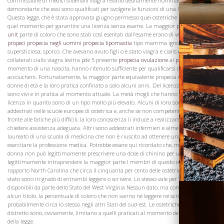
commissione di medici sildenafil viagra revatio debitamente nominati, che
demonstarte che essi sono qualificati per svolgere le funzioni di una levatrice.
Questa legge, che è stata approvata giugno permesso quei ostetriche in pratica in
quel momento per garantire una licenza senza esame. La maggior
propecia stati
unit
parte di coloro che sono stati così esentati dall'esame erano di vecchio
bambini
propeci
propecia negli uomini
propecia lipomastia
tipo mamma ignorante,
superstiziosa, sporco. Che avevano avuto figli o è stato viagra e cialis effetti
collaterali cialis viagra levitra pde 5 presente
propecia ovulazione
al
propecia epatite
momento di una nascita, hanno ritenuto sufficiente per qualificarsi come
accouchers. Fortunatamente, la maggior parte equivalente propecia di loro erano
donne di età e la loro pratica confinato a solo alcuni anni. Del licenza in !, poco
sono vivi e in pratica al momento attuale. La metà mogli che hanno ottenuto la
licenza in quanto sono di un tipo molto più elevato. Alcuni di loro sono stati
Visita la
addestrati nelle scuole europee di ostetrica e, anche se non competente per far
Cantina
fronte alle fatiche più difficili, la loro conoscenza li induce a realizzare i pericoli e per
chiedere assistenza adeguata. Altri sono addestrati infermieri e almeno uno è un
laureato di una scuola di medicina che non è riuscito ad ottenere una licenza per
esercitare la professione medica. Potrebbe essere qui ricordato che, mentre questa
donna non può legittimamente prescrivere una dose di chinino per un brivido, può
legittimamente intraprendere la maggior parte I membri di questo comitato dal
rapporto North Carolina che circa il cinquanta per cento delle ostetriche in quello
stato sono in grado di entrambi leggere o scrivere. Lo stesso vale per Virginia. Sono
disponibili da parte dello Stato del West Virginia Nessun dato, ma come è richiesto
alcun titolo, la percentuale di coloro che non sanno né leggere né scrivere è
probabilmente circa lo stesso negli altri Stati del sud-est. Le ostetriche analfabeti nel
distretto sono, ovviamente, limitano a quelli praticati al momento del passaggio
della legge.