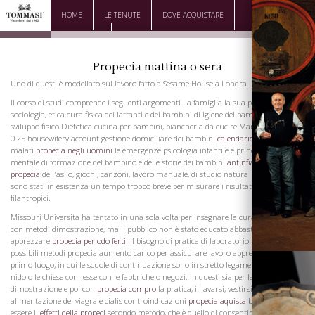
HOME
LE TENUTE
DOVE ACQUISTARE
DOWNLOAD
CONTATTI
Propecia mattina o sera
Uno di questi è modellato sul lavoro fatto a Sesame House a Londra.
Il corso di studi comprende i seguenti argomenti La famiglia la sua psicologia,
sociologia, etica cura fisica dei lattanti e dei bambini di igiene del bambino e lo
sviluppo fisico Dietetica cucina per bambini, biancheria da cucire Marketing viagra
0 25 housewifery account gestione domiciliare dei bambini
calendario propecia
malati
propecia negli uomini
le emergenze psicologia infantile e principi di igiene
mentale di formazione del bambino e delle storie dei bambini
antinfiammatorio
propecia
dell'asilo, giochi, canzoni, lavoro manuale, di studio natura Tali scuole
sono stati in esistenza un tempo troppo breve per misurare i risultati di tali sforzi
filantropici.
Missouri Università ha tentato in una sola volta per insegnare la cura dei bambini
con metodi dimostrazione, ma il pubblico non è stato educato abbastanza per
apprezzare
propecia periodo fertil
il bisogno di pratica di laboratorio. Ci sono tre
possibili metodi propecia aumento carico per assicurare lavoro apprendista. In
primo luogo, in cui le scuole di continuazione sono in stretto legame con le asili
nido o le chiese connesse con le fabbriche o negozi. In questi sia per la
dimostrazione e poi con
propecia compro
la pratica, il lavarsi, vestirsi, e la corretta
alimentazione del viagra e cialis controindicazioni
propecia aquista
bambino può
essere il
effetti della propeci
secondo metodo, che è quello di consentire un allievo