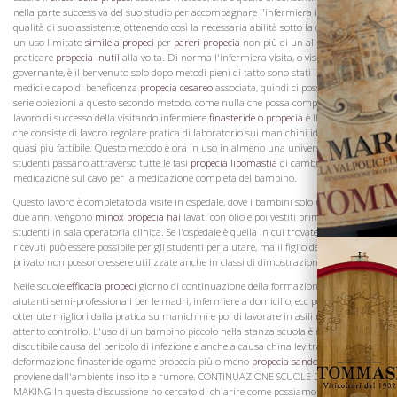
nella parte successiva del suo studio per accompagnare l'infermiera in visita in
qualità di suo assistente, ottenendo così la necessaria abilità sotto la direzione, avrà
un uso limitato
simile a propeci
per
pareri propecia
non più di un allievo potrebbe
praticare
propecia inutil
alla volta. Di norma l'infermiera visita, o visitando
governante, è il benvenuto solo dopo metodi pieni di tatto sono stati impiegati dai
La Famiglia
medici e capo di beneficenza
propecia cesareo
associata, quindi ci possono essere
serie obiezioni a questo secondo metodo, come nulla che possa compromettere il
lavoro di successo della visitando infermiere
finasteride o propecia
è Il terzo metodo,
che consiste di lavoro regolare pratica di laboratorio sui manichini idonei, sembra
quasi più fattibile. Questo metodo è ora in uso in almeno una università dove gli
studenti passano attraverso tutte le fasi
propecia lipomastia
di cambiare la
medicazione sul cavo per la medicazione completa del bambino.
Questo lavoro è completato da visite in ospedale, dove i bambini solo un giorno o
due anni vengono
minox propecia hai
lavati con olio e poi vestiti prima che gli
studenti in sala operatoria clinica. Se l'ospedale è quella in cui trovatelli vengono
ricevuti può essere possibile per gli studenti per aiutare, ma il figlio del paziente
privato non possono essere utilizzate anche in classi di dimostrazione.
Nelle scuole
efficacia propeci
giorno di continuazione della formazione per essere
aiutanti semi-professionali per le madri, infermiere a domicilio, ecc possono essere
ottenute migliori dalla pratica su manichini e poi di lavorare in asili nido sotto
attento controllo. L'uso di un bambino piccolo nella stanza scuola è molto
discutibile causa del pericolo di infezione e anche a causa china levitra della
deformazione finasteride ogame propecia più o meno
propecia sandoz
nervoso che
proviene dall'ambiente insolito e rumore. CONTINUAZIONE SCUOLE DI CASA
MAKING In questa discussione ho cercato di chiarire come possiamo usare le scuole