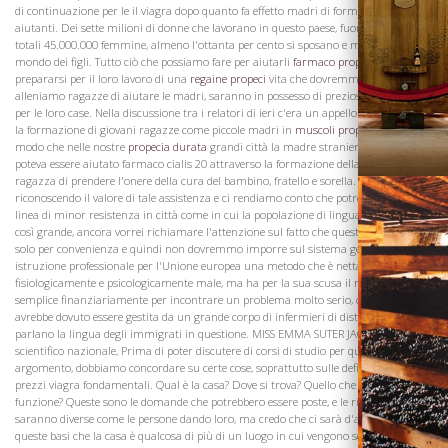
Vini
di continuazione per le il viagra dopo quanto fa effetto madri di formazione
aiutanti. Dei sette milioni di donne che lavorano in questo paese, fuori dalle nostre
totali 45.000.000 femmine, almeno l'ottanta per cento si sposano e mettono al
mondo dei figli. Tutto ciò che possiamo fare per aiutarli
farmaco propecia
a
prepararsi per il loro lavoro di una
regaine propeci
vita che dovremmo fare. Se ci
alleniamo ragazze di aiutare le madri, saranno in possesso di preziose conoscenze
per le loro case. Nella discussione tra i relatori di ieri c'era un appello serio fatto per
la formazione di giovani ragazze come piccole madri in
muscoli propecia finasterid
modo che nelle nostre
propecia durata
grandi città la madre straniera e ignorante
poteva essere aiutato farmaco cialis 20 attraverso la formazione della giovane
ragazza di prendere l'onere della cura del bambino, fratello e sorella. Pur
riconoscendo il valore di tale assistenza e ci rendiamo conto che potrebbe essere la
linea di minor resistenza in città come in cui la popolazione di lingua straniera è
così grande, ancora vorrei richiamare l'attenzione sul fatto che questa misura è
solo per convenienza e quindi non dovremmo imporre sul sistema generale di
istruzione professionale per l'Unione europea una metodo che è nettamente
fisiologicamente e psicologicamente male, ma ha per la sua scusa il modo più
semplice finanziariamente per incontrare un problema molto serio, che altrimenti
avrebbe dovuto essere gestita da un grande corpo di infermieri di distretto che
parlano la lingua degli immigrati in questione. MISS EMMA SUTER JACOBS, direttore
scientifico nazionale, Prima di poter discutere di corsi di studio per qualsiasi
Visita la
argomento, dobbiamo concordare su certe cose, soprattutto sulle definizioni listino
Cantina
prezzi viagra fondamentali. Qual è la casa? Dove si trova? Quello che l'uso o
funzione? Queste sono le domande che potrebbero essere poste, e le risposte
saranno diverse come le persone dando loro, ma credo che ci sarà d'accordo su
queste basi che la casa è qualcosa di più di un luogo in cui vengono serviti i propri