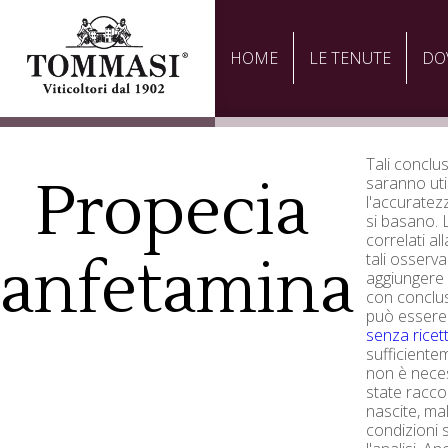
HOME
LE TENUTE
DO
Tali conclu
Propecia
saranno uti
l'accuratez
si basano. L
correlati al
anfetamina
tali osserva
aggiungere 
con conclus
può essere 
senza ricet
sufficientem
non è neces
state racco
nascite, mal
condizioni s