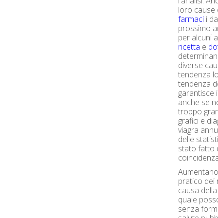
l'analisi. 
loro cause
farmaci
i da
prossimo an
per alcuni 
ricetta
e
dov
determinand
diverse cau
tendenza lo
tendenza de
garantisce i
anche se n
troppo grand
grafici e d
viagra annun
delle statis
stato fatto 
coincidenz
Aumentano 
pratico dei r
causa della 
quale poss
senza forma