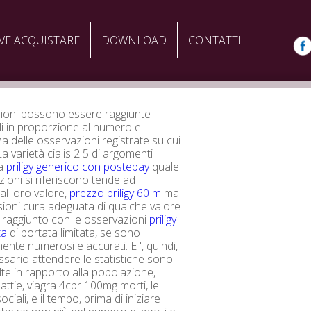
VE ACQUISTARE
DOWNLOAD
CONTATTI
sioni possono essere raggiunte
li in proporzione al numero e
za delle osservazioni registrate su cui
a varietà cialis 2 5 di argomenti
la
priligy generico con postepay
quale
zioni si riferiscono tende ad
al loro valore,
prezzo priligy 60 m
ma
ioni cura adeguata di qualche valore
raggiunto con le osservazioni
priligy
ta
di portata limitata, se sono
ente numerosi e accurati. E ', quindi,
sario attendere le statistiche sono
lte in rapporto alla popolazione,
attie, viagra 4cpr 100mg morti, le
ociali, e il tempo, prima di iniziare