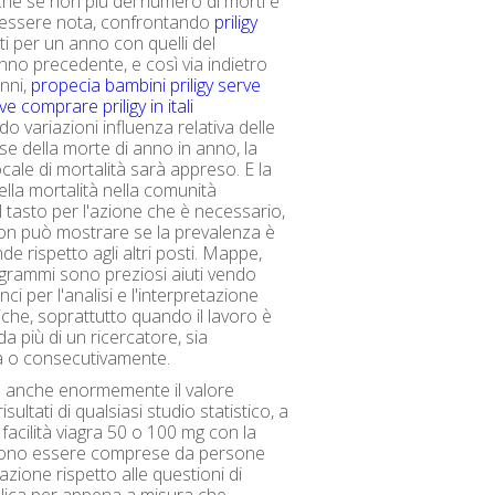
Anche se non più del numero di morti e
 essere nota, confrontando
priligy
ti per un anno con quelli del
no precedente, e così via indietro
anni,
propecia bambini
priligy serve
e comprare priligy in itali
o variazioni influenza relativa delle
se della morte di anno in anno, la
cale di mortalità sarà appreso. E la
lla mortalità nella comunità
l tasto per l'azione che è necessario,
on può mostrare se la prevalenza è
e rispetto agli altri posti. Mappe,
iagrammi sono preziosi aiuti vendo
ci per l'analisi e l'interpretazione
tiche, soprattutto quando il lavoro è
da più di un ricercatore, sia
a o consecutivamente.
anche enormemente il valore
isultati di qualsiasi studio statistico, a
facilità viagra 50 o 100 mg con la
ono essere comprese da persone
zione rispetto alle questioni di