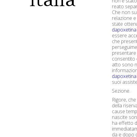
non è stato
reato separa
Che non su
relazione e
state otten
dapoxetina 
essere acc
che present
perseguimen
presentare 
consentito 
atto sono ne
informazion
dapoxetina i
suoi assiste
Sezione.
Rigore, che
della riserv
cause temp
nascite son
ha effetto 
immediatame
da e dopo 