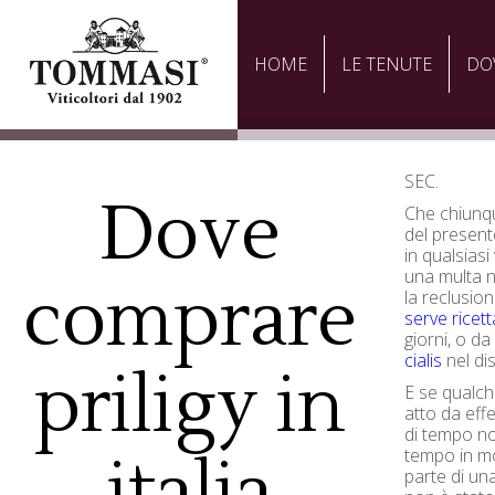
HOME
LE TENUTE
DO
SEC.
Dove
Che chiunqu
del present
in qualsias
una multa n
comprare
la reclusio
serve ricett
giorni, o da
cialis
nel dis
priligy in
E se qualch
atto da eff
di tempo no
tempo in mo
italia
parte di un