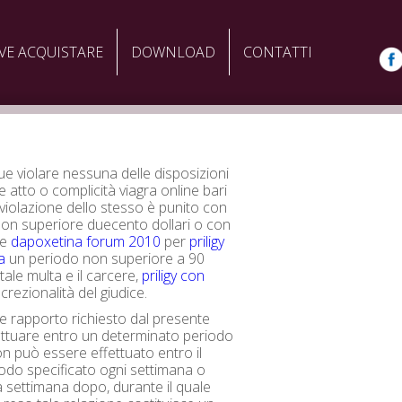
VE ACQUISTARE
DOWNLOAD
CONTATTI
e violare nessuna delle disposizioni
e atto o complicità viagra online bari
i violazione dello stesso è punito con
on superiore duecento dollari o con
ne
dapoxetina forum 2010
per
priligy
a
un periodo non superiore a 90
 tale multa e il carcere,
priligy con
crezionalità del giudice.
e rapporto richiesto dal presente
ettuare entro un determinato periodo
n può essere effettuato entro il
do specificato ogni settimana o
a settimana dopo, durante il quale