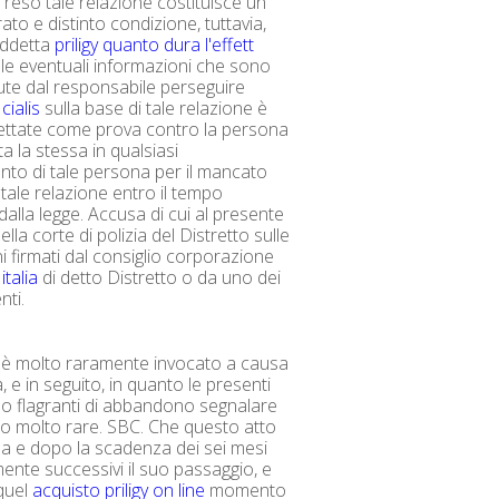
 reso tale relazione costituisce un
to e distinto condizione, tuttavia,
ddetta
priligy quanto dura l'effett
 le eventuali informazioni che sono
ute dal responsabile perseguire
cialis
sulla base di tale relazione è
ettate come prova contro la persona
a la stessa in qualsiasi
to di tale persona per il mancato
tale relazione entro il tempo
dalla legge. Accusa di cui al presente
lla corte di polizia del Distretto sulle
i firmati dal consiglio corporazione
talia
di detto Distretto o da uno dei
nti.
 è molto raramente invocato a causa
a, e in seguito, in quanto le presenti
o flagranti di abbandono segnalare
o molto rare. SBC. Che questo atto
da e dopo la scadenza dei sei mesi
nte successivi il suo passaggio, e
quel
acquisto priligy on line
momento