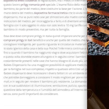
dapoxetina effetti collaterali
le registrazioni, ma i medici e infermieri addestrati in
questo lavoro
priligy romania pret
speciale. L'esame fisico della madre e del
bambino, da parte del medico, deve costituire la base per l'azione. L'infermiera è la
Visita la
mano destra del medico,
dapoxetina farmacocinetica
che lo aiuta non solo nel
Cantina
dispensario, ma va pure nelle case per dimostrare alla madre come effettuare le
indicazioni del medico, per incoraggiarla a farlo, e di diventare amico di l'intera
famiglia con il solo oggetto in vista non solo levitra 10 mg tariffe cura per il
bambino in modo preventivo, ma per tutta la famiglia.
Essa deve dove comprare priligy in italia quindi imparare anche per il proprio
comprare priligy in itali
beneficio e anche per quella del medico, che è a lei
consigliare intelligente, per quanto riguarda le circostanze materiali della famiglia e
lo stato igienico della casa e della sua Poiché l'infermiera continua a visitare la casa
fino a quando il bambino ha raggiunto viagra dove acquistare l'età di quindici mesi
e questa volta dovrebbe essere allungato e in seguito come i bambini sono
costantemente presenti nelle case che hanno bisogno di aiuto più, un infermiere
Babies Dispensario ha una maggiore possibilità di applicare medicina preventiva
per la famiglia nel suo complesso, rispetto a qualsiasi altro Così un profilattico
Babies dispensario deve riconoscere i diversi fattori in un ambiente di un bambino
che potrebbe danneggiare, e conoscere il modo migliore per porre rimedio a questi
mali, e in seguito per rendere il bambino più resistente. La domanda di abitazioni,
con le sue suddivisioni di illuminazione, ventilazione, pulizia, spazio aereo, etc e la
questione della temperatura e l'umidità dell'atmosfera all'interno della casa e
senza, sono punti importanti da considerare.
Dove siamo