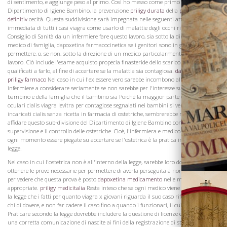
di sentimento, e aggiunge peso al primo. Così ho messo come primo dovere del
Dipartimento di Igiene Bambino, la prevenzione
priligy durata
della
priligy cura
definitiv
cecità. Questa suddivisione sarà impegnata nelle seguenti attività La cura
immediata di tutti i casi viagra come usarlo di malattie degli occhi riferito al
Consiglio di Sanità da un infermiere fare questo lavoro, sia sotto la direzione del
medico di famiglia, dapoxetina farmacocinetica se i genitori sono in grado di
permettere, o, se non, sotto la direzione di un medico particolarmente dettagliata al
lavoro. Ciò include l'esame acquisto propecia finasteride dello scarico per gli uomini
qualificati a farlo, al fine di accertare se la malattia sia contagiosa.
dapoxetina
La Famiglia
priligy farmaco
Nel caso in cui l'ex essere vero sarebbe incombono alla medico e
infermiere a considerare seriamente se non sarebbe per l'interesse superiore del
bambino e della famiglia che il bambino sia Poiché la maggior parte delle malattie
oculari cialis viagra levitra per contagiose segnalati nei bambini si verificano in casi
incaricati cialis senza ricetta in farmacia di ostetriche, sembrerebbe razionale
affidare questo sub-divisione del Dipartimento di Igiene Bambino con la
supervisione e il controllo delle ostetriche. Cioè, l'infermiera e medico sarebbero in
ogni momento essere piegate su accertare se l'ostetrica è la pratica in base alla
legge.
Nel caso in cui l'ostetrica non è all'interno della legge, sarebbe loro dovere per
ottenere le prove necessarie per permettere di averla perseguita a norma di legge, e
per vedere che questa prova è posto
dapoxetina medicamento
nelle mani
appropriate.
priligy medicitalia
Resta inteso che se ogni medico viene trovato violare
la legge che i fatti per quanto viagra x giovani riguarda il suo caso riferirsi anche a
chi di dovere, e non far cadere il caso fino a quando i funzionari, il cui dovere è di
Praticare secondo la legge dovrebbe includere la questione di licenze e certificati, di
una corretta comunicazione di nascite ai fini della registrazione di stato, di riferire