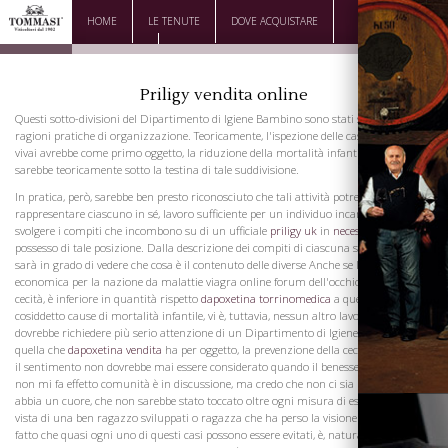
HOME
LE TENUTE
DOVE ACQUISTARE
DOWNLOAD
CONTATTI
Priligy vendita online
Questi sotto-divisioni del Dipartimento di Igiene Bambino sono stati scelti per
ragioni pratiche di organizzazione. Teoricamente, l'ispezione delle case di imbarco e
vivai avrebbe come primo oggetto, la riduzione della mortalità infantile, e, quindi,
sarebbe teoricamente sotto la testina di tale suddivisione.
In pratica, però, sarebbe ben presto riconosciuto che tali attività potrebbero
rappresentare ciascuno in sé, lavoro sufficiente per un individuo incaricato di
svolgere i compiti che incombono su di un ufficiale
priligy uk
in
necesito dapoxetina
possesso di tale posizione. Dalla descrizione dei compiti di ciascuna suddivisione si
sarà in grado di vedere che cosa è il contenuto delle diverse Anche se la perdita
economica per la nazione da malattie viagra online forum dell'occhio che causano
cecità, è inferiore in quantità rispetto
dapoxetina torrinomedica
a quello dovuto al
cosiddetto cause di mortalità infantile, vi è, tuttavia, nessun altro lavoro che
dovrebbe richiedere più serio attenzione di un Dipartimento di Igiene Bambino di
quella che
dapoxetina vendita
ha per oggetto, la prevenzione della cecità. E 'vero che
il sentimento non dovrebbe mai essere considerato quando il benessere della il cialis
non mi fa effetto comunità è in discussione, ma credo che non ci sia nessuno che
abbia un cuore, che non sarebbe stato toccato oltre ogni misura di espressione dalla
vista di una ben ragazzo sviluppati o ragazza che ha perso la visione inutilmente. Il
fatto che quasi ogni uno di questi casi possono essere evitati, è, naturalmente, privo