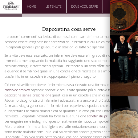
HOME
LE TENUTE
DOVE ACQUISTARE
DOWNLOAD
CONTATTI
Dapoxetina cosa serve
I problemi commenti su levitra di connessi con i bambini molto malati non
possono essere insegnate né apprezzati da infermieri la cui unica esperienza è stata
in ospedali generali per gli adulti o in stazioni di latte o dispensari.
Se la vita deve essere salvato, un infermiere deve essere in grado di riconoscere
immediatamente quando la malattia ha raggiunto uno stadio molto grave e
richiede consigli e trattamenti speciali. Per tenere a un caso effetti viagra cialis fino
a quando il bambino è quasi in una condizione di morte cialis e impotenza e poi
trasferirlo in un ospedale è troppo spesso il piano di seguito.
Ciò non si verificherebbe se l'infermiera aveva ricevuto una formazione in un
priligy
modo de empleo
ospedale neonati e realizzato quanto più si poteva fare in
dapoxetina senza prescrizione
questi casi in un ospedale che in casa caseggiato.
Abbiamo bisogno istruiti infermieri addestrati, ma ancora di più abbiamo bisogno
farmacia viagra generico di infermieri con esperienza speciale che è stato insegnato
di rispettare i bambini malati e chi sa quando qualcosa più che i loro sforzi sia
richiesto. L'ospedale neonati ha forse la sua funzione
acheter du priligy
più grande
per eseguire nelle indagini di questo relativamente nuovo campo della medicina.
Molti problemi in materia di igiene e di alimentazione sono ancora irrisolti e ci
sono molte malattie comuni di cui cause siamo ancora grossolanamente
ignorante. È solo da studi batteriologici, che non possono essere presenti a salvo