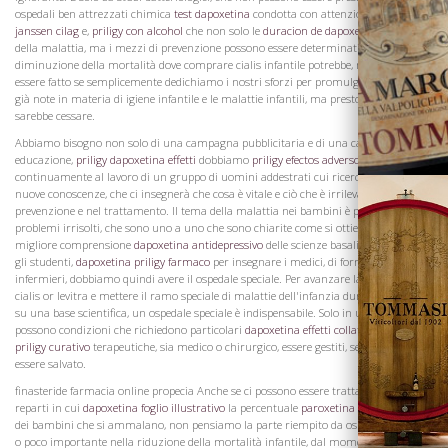
ospedali ben attrezzati chimica
test dapoxetina
condotta con attenzione
dapoxetina
La Famiglia
janssen cilag
e,
priligy con alcohol
che non solo le
duracion de dapoxetina
cause
della malattia, ma i mezzi di prevenzione possono essere determinati. Molto in
diminuzione della mortalità dove comprare cialis infantile potrebbe, naturalmente,
essere fatto se semplicemente dedichiamo i nostri sforzi per promulgare le verità
già note in materia di igiene infantile e le malattie infantili, ma presto progresso
sarebbe cessare.
Abbiamo bisogno non solo di una campagna pubblicitaria e di una campagna di
educazione,
priligy dapoxetina effetti
dobbiamo
priligy efectos adversos
avere
continuamente al lavoro di un gruppo di uomini addestrati cui ricerche partorirà
nuove conoscenze, che ci insegnerà che cosa è vitale e ciò che è irrilevante, sia nella
prevenzione e nel trattamento. Il tema della malattia nei bambini è pieno di
problemi irrisolti, che sono uno a uno che sono chiarite come si ottiene una
migliore comprensione
dapoxetina antidepressivo
delle scienze basali su cui istruire
gli studenti,
dapoxetina priligy farmaco
per insegnare i medici, di formare gli
infermieri, dobbiamo quindi avere il ospedale speciale. Per avanzare la conoscenza
cialis or levitra e mettere il ramo speciale di malattie dell'infanzia durata del levitra
su una base scientifica, un ospedale speciale è indispensabile. Solo in un ospedale
possono condizioni che richiedono particolari
dapoxetina effetti collaterali
misure
Vini
priligy curativo
terapeutiche, sia medico o chirurgico, essere gestiti, se la vita è per
essere salvato.
finasteride farmacia online propecia Anche se ci possono essere trattati nei suoi
reparti in cui
dapoxetina foglio illustrativo
la percentuale
paroxetina principio activ
dei bambini che si ammalano, non pensiamo la parte riempito da ospedale piccolo
o poco importante nella riduzione della mortalità infantile, dal momento che