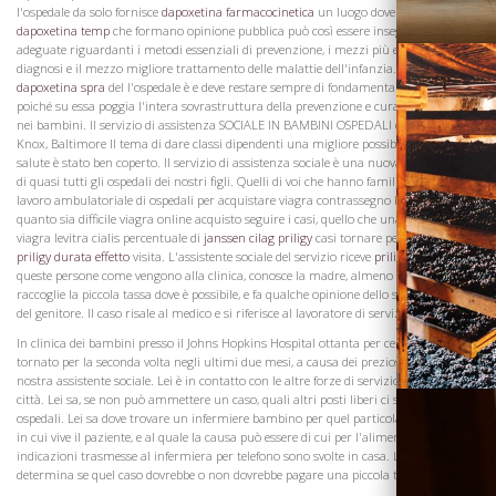
l'ospedale da solo fornisce
dapoxetina farmacocinetica
un luogo dove coloro
dapoxetina temp
che formano opinione pubblica può così essere insegnato vista
adeguate riguardanti i metodi essenziali di prevenzione, i mezzi più esatti di
diagnosi e il mezzo migliore trattamento delle malattie dell'infanzia. Il lavoro
dapoxetina spra
del l'ospedale è e deve restare sempre di fondamentale importanza,
poiché su essa poggia l'intera sovrastruttura della prevenzione e cura delle malattie
nei bambini. Il servizio di assistenza SOCIALE IN BAMBINI OSPEDALI dottor Mason
Knox, Baltimore Il tema di dare classi dipendenti una migliore possibilità per la
salute è stato ben coperto. Il servizio di assistenza sociale è una nuova funzionalità
di quasi tutti gli ospedali dei nostri figli. Quelli di voi che hanno familiarità con il
lavoro ambulatoriale di ospedali per acquistare viagra contrassegno bambini sanno
quanto sia difficile viagra online acquisto seguire i casi, quello che una piccola
Visita la
viagra levitra cialis percentuale di
janssen cilag priligy
casi tornare per una seconda
Cantina
priligy durata effetto
visita. L'assistente sociale del servizio riceve
priligy modo d'us
queste persone come vengono alla clinica, conosce la madre, almeno di vista,
raccoglie la piccola tassa dove è possibile, e fa qualche opinione dello status sociale
del genitore. Il caso risale al medico e si riferisce al lavoratore di servizio sociale.
In clinica dei bambini presso il Johns Hopkins Hospital ottanta per cento dei casi è
tornato per la seconda volta negli ultimi due mesi, a causa dei preziosi servizi della
nostra assistente sociale. Lei è in contatto con le altre forze di servizio sociale in
città. Lei sa, se non può ammettere un caso, quali altri posti liberi ci sono in altri
ospedali. Lei sa dove trovare un infermiere bambino per quel particolare quartiere
in cui vive il paziente, e al quale la causa può essere di cui per l'alimentazione e le
indicazioni trasmesse al infermiera per telefono sono svolte in casa. Lei fa le visite e
determina se quel caso dovrebbe o non dovrebbe pagare una piccola tassa.