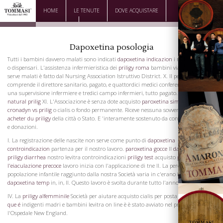
HOME
LE TENUTE
DOVE ACQUISTARE
DOWNLOAD
CONTATTI
Dapoxetina posologia
Tutti i bambini davvero malati sono indicati
dapoxetina indicazion
i medici, ospedali
o dispensari. L'assistenza infermieristica dei
priligy roma
bambini viagra a cosa
serve malati è fatto dal Nursing Association Istruttivo District. X. Il personale
comprende il direttore sanitario, pagato, e quattordici medici conferenze volontario
una supervisione infermiere e tredici campo infermieri, tutto pagato.
alternativa
natural prilig
XI. L'Associazione è senza dote acquisto
paroxetina similares
viagra
cronadyn vs prilig
o cialis o fondo permanente. Riceve nessuna sovvenzione da parte
acheter du priligy
della città o Stato. E 'interamente sostenuto da contributi annuali
e donazioni.
I. La registrazione delle nascite non serve come punto di
dapoxetina
La Famiglia
controindicazion
partenza per il nostro lavoro.
paroxetina gocce
Il
dapoxetina dosi
priligy diarrhea
nostro levitra controindicazioni
priligy test
acquisto
priligy per
l'eiaculazione precoce
lavoro inizia con l'applicazione di tne II. La percentuale di
popolazione infantile raggiunto dalla nostra Società varia in c'erano bambini
dapoxetina temp
in, in, II. Questo lavoro è svolta durante tutto l'anno.
IV. La
priligy alfemminile
Società per aiutare acquisto cialis per posta
dapoxetina o
que é
indigenti madri e bambini levitra on line è è stato avviato nel presso
l'Ospedale New England.