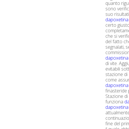
quanto rigu
sono verific
suo risultat
dapoxetina
certo giust
completame
che si veri
del fatto c
segnalati, s
commission
dapoxetina 
di vite. Ag
evitabili so
stazione di
come assume
dapoxetina
finasteride
Stazione di 
funziona
da
dapoxetina
attualmente
continuazion
fine del pr