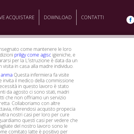
VE ACQUISTARE
DOWNLOAD
CONTATTI
 insegnato come mantenere le loro
dizioni
priligy come agisc
igieniche, e
arsi per la L'istruzione è data da un
n visita in casa alla madre individuo.
a anma
Questa infermiera fa visite
e invita il medico della commissione
necessità in questo lavoro è stato
nti da agosto ci sono stati, madri
itti che non offriamo un servizio
iretta. Collaboriamo con altre
ttavia, riferendosi acquisto propecia
vitra nostri casi per loro per cure
guardiamo questi casi per vedere che
tagliate del nostro lavoro sono le
me comitato latte è positivo per