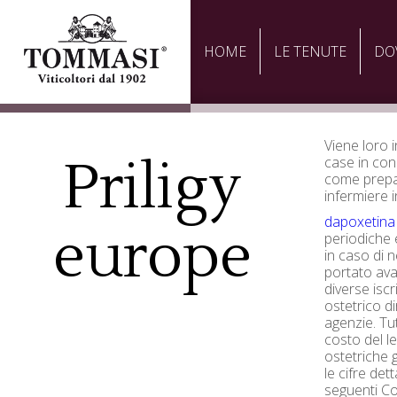
HOME
LE TENUTE
DO
Viene loro
Priligy
case in con
come prepar
infermiere i
dapoxetin
europe
periodiche 
in caso di 
portato ava
diverse iscr
ostetrico d
agenzie. Tu
costo del le
ostetriche 
le cifre det
seguenti Co