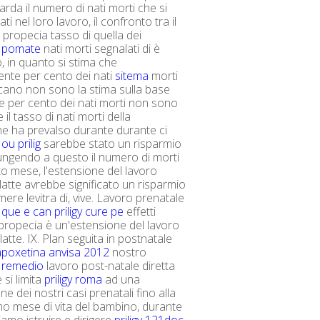
arda il numero di nati morti che si
ati nel loro lavoro, il confronto tra il
i propecia tasso di quella dei
 pomate
nati morti segnalati di è
o, in quanto si stima che
nte per cento dei nati
sitema
morti
ficano non sono la stima sulla base
he per cento dei nati morti non sono
e il tasso di nati morti della
e ha prevalso durante durante ci
ou prilig
sarebbe stato un risparmio
giungendo a questo il numero di morti
tto mese, l'estensione del lavoro
 latte avrebbe significato un risparmio
re levitra di, vive. Lavoro prenatale
 que e
can priligy cure pe
effetti
 propecia è un'estensione del lavoro
latte. IX. Plan seguita in postnatale
poxetina anvisa 2012
nostro
 remedio
lavoro post-natale diretta
 si limita
priligy roma
ad una
e dei nostri casi prenatali fino alla
imo mese di vita del bambino, durante