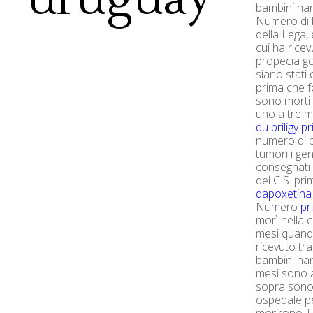
bambini ha
Numero di b
della Lega,
cui ha rice
propecia goc
siano stati
prima che 
sono morti 
uno a tre 
du priligy
pr
numero di b
tumori i gen
consegnati 
del C S. pr
dapoxetina
Numero
pr
morì nella 
mesi quand
ricevuto tra
bambini han
mesi sono a
sopra sono 
ospedale pe