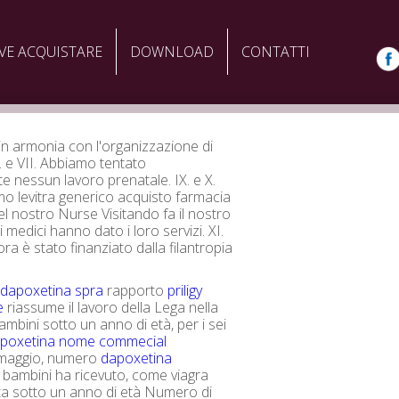
VE ACQUISTARE
DOWNLOAD
CONTATTI
n armonia con l'organizzazione di
VI. e VII. Abbiamo tentato
e nessun lavoro prenatale. IX. e X.
 levitra generico acquisto farmacia
el nostro Nurse Visitando fa il nostro
i medici hanno dato i loro servizi. XI.
nora è stato finanziato dalla filantropia
e
dapoxetina spra
rapporto
priligy
e
riassume il lavoro della Lega nella
ambini sotto un anno di età, per i sei
poxetina nome commecial
maggio, numero
dapoxetina
 bambini ha ricevuto, come viagra
ta sotto un anno di età Numero di