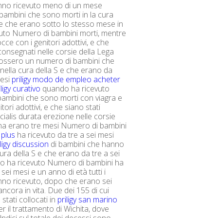
nno ricevuto meno di un mese
ambini che sono morti in la cura
 e che erano sotto lo stesso mese in
vuto Numero di bambini morti, mentre
ce con i genitori adottivi, e che
 consegnati nelle corsie della Lega
fossero un numero di bambini che
nella cura della S e che erano da
mesi
priligy modo de empleo
acheter
iligy curativo
quando ha ricevuto
ambini che sono morti con viagra e
itori adottivi, e che siano stati
cialis durata erezione nelle corsie
ima erano tre mesi Numero di bambini
 plus
ha ricevuto da tre a sei mesi
iligy discussion
di bambini che hanno
cura della S e che erano da tre a sei
o ha ricevuto Numero di bambini ha
 sei mesi e un anno di età tutti i
no ricevuto, dopo che erano sei
ncora in vita. Due dei 155 di cui
stati collocati in
priligy san marino
r il trattamento di Wichita, dove