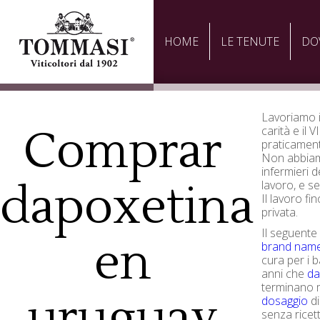
HOME
LE TENUTE
DO
Lavoriamo i
Comprar
carità e il 
praticament
Non abbiamo
infermieri d
dapoxetina
lavoro, e se
Il lavoro fi
privata.
Il seguent
en
brand nam
cura per i b
anni che
da
terminano 
uruguay
dosaggio
di
senza ricet