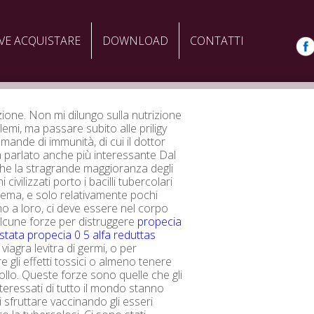
VE ACQUISTARE
DOWNLOAD
CONTATTI
one. Non mi dilungo sulla nutrizione
emi, ma passare subito alle priligy
mande di immunità, di cui il dottor
 parlato anche più interessante Dal
e la stragrande maggioranza degli
 civilizzati porto i bacilli tubercolari
stema, e solo relativamente pochi
 a loro, ci deve essere nel corpo
lcune forze per distruggere
propecia
stata
propecia 0 5 alfa reduttas
 viagra levitra di germi, o per
e gli effetti tossici o almeno tenere
ollo. Queste forze sono quelle che gli
nteressati di tutto il mondo stanno
 sfruttare vaccinando gli esseri