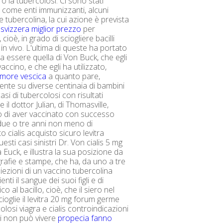
o la tubercolosi. Ci sono stati
i come enti immunizzanti, alcuni
 e tubercolina, la cui azione è prevista
 svizzera miglior prezzo
per
, cioè, in grado di sciogliere bacilli
in vivo. L'ultima di queste ha portato
a essere quella di Von Buck, che egli
ccino, e che egli ha utilizzato,
umore vescica
a quanto pare,
te su diverse centinaia di bambini
casi di tubercolosi con risultati
 e il dottor Julian, di Thomasville,
 di aver vaccinato con successo
i due o tre anni non meno di
 cialis acquisto sicuro levitra
uesti casi sinistri Dr. Von cialis 5 mg
 Euck, e illustra la sua posizione da
rafie e stampe, che ha, da uno a tre
niezioni di un vaccino tubercolina
nti il ​​sangue dei suoi figli e di
ico al bacillo, cioè, che il siero nel
cioglie il levitra 20 mg forum germe
olosi viagra e cialis controindicazioni
i non può vivere
propecia fanno