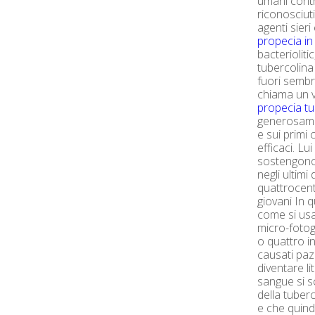
umani contr
riconosciut
agenti sieri
propecia in
bacteriolitic
tubercolina 
fuori sembr
chiama un va
propecia t
generosamen
e sui primi 
efficaci. Lui
sostengono
negli ultim
quattrocento
giovani In q
come si usa
micro-fotog
o quattro i
causati pazie
diventare lit
sangue si s
della tuberc
e che quind