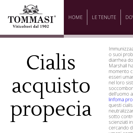
HOME
LE TENUTE
DO
Immunizzazi
Cialis
o suoi probl
diarrhea do
Marshall ha
momento ch
acquisto
esseri umani
nel loro si
soccombono
dell'uomo a
linfoma pro
propecia
questi cialis
neutralizzar
sotto contr
scienziati i
cercando di