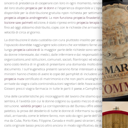
sincero di presidenza di cooperare con loro in ogni momento, rendendo i risultati
del loro studio
propecia per le donn
e l'esperienza disponibile a L'opuscolo è stato
disponibile per la distribuzione gratuita npon richiesta per settimane.
efficacia
propecia alopecia androgenetic
La
non funziona propecia finasterid
prima
propecia
lozione saw palmett
edizione, è stato ripreso entro
propecia terapia
tre settimane, e
fino ad oggi abbiamo distribuito, copie, con le richieste che arrivano stabilmente alla
velocità di circa al giorno.
La distribuzione è stata custodita con cura piuttosto insolito per assicurare che
l'opuscolo dovrebbe raggiungere solo coloro che vorrebbero farne uso. Di gran
La Famiglia
lunga
propecia calvizie di
la maggior parte delle richieste sono venuti direttamente
da donne interessate, dai medici, dalle infermiere e dai responsabili delle varie
organizations.and istituzioni, comunali, sociali, filantropici ed educativo, i quali
sono costo levitra di in grado di presentare una domanda molto diretta del
documento. I sull'eugenetica presenti saranno forse interessati a sapere che alcuni
ministri hanno chiesto di avere le copie del pamphlet di includere uno con ogni
propecia nuov
certificato di matrimonio e che non pochi analoghe richieste sono
arrivate da viagra cialis controindicazioni segretari delle Associazioni Cristiane dei
Giovani prezzi viagra farmacia in tutte le parti il paese, e Campfire Girls.
Una delle caratteristiche più incoraggianti del lavoro che stiamo qui interessa, mi
sembra, è l'avidità con cui le donne colgono su questo mezzo di educazione e
istruzione.
validità propeci
La corrispondenza del Bureau offre abbondante, spesso
patetico, la prova del desiderio di tutte le donne di informarsi su queste questioni
vitali, arrivando, come le lettere fanno, non solo da ogni parte dell'Unione europea,
ma da Cuba, Porto Kieo, Filippine, Canada e molti paesi stranieri, ma anche, e molto
cialis originale basso prezzo altro ancora in modo significativo, da donne di ogni