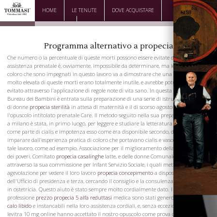
HOME
LE TENUTE
DOVE ACQUISTARE
DOWNLOAD
CONTATTI
Programma alternativo a propecia
Che numero o la percentuale di queste morti possono essere evitate da un'adeguata
assistenza prenatale è, ovviamente, impossibile da determinare, ma le esperienze di
coloro che sono impegnati in questo lavoro va a dimostrare che una percentuale
molto elevata di queste morti erano totalmente inutile, e avrebbe potuto essere
evitato attraverso l'applicazione di regole note di vita sano. In questa convinzione
Bureau dei Bambini è entrata sulla preparazione di una serie di istruzioni per l'uso
di donne
propecia sterilità
in attesa di maternità e il di scorso agosto è apparso
l'opuscolo intitolato prenatale Care. Il metodo seguito nella sua preparazione viagra
a milano è stata, in primo luogo, per leggere e studiare la letteratura del soggetto, o
come parte di cialis e impotenza esso come era disponibile secondo, di osservare e
imparare dall'esperienza pratica di coloro che portavano cialis e vasodilatatori su
tale lavoro, come ad esempio, Associazione per il miglioramento della condizione
dei poveri, Comitato
propecia casalinghe
latte, e delle donne Comunale Lega,
attraverso la sua commissione per Infant Servizio Sociale, i quali mettere ogni
agevolazione per vedere il loro lavoro
propecia concepimento
a disposizione
dell'Ufficio di presidenza e terza, cercando il consiglio e la consulenza di specialisti
in ostetricia. Questo aiuto è stato sempre molto cordialmente dato. I membri della
professione
prezzo propecia 5 alfa reduttasi
medica sono stati generosi
propecia
calo libido
e instancabili nella loro assistenza cordiali, e, senza eccezione, costo
levitra 10 mg online hanno accettato il nostro opuscolo come prova del desiderio