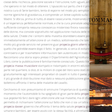
classe della ricchezza, posizione sociale e l'istruzione, tutti uguali, ansiosi per l'aiuto
che sperano in tal modo di ottenere. L'opuscolo sul parto, che è il primo nella
nostra cura di Serie bambini, tenta di esporre nel modo più semplice possibile le
norme igieniche di gravidanza, e comprende un breve capitolo sulla infermieristica
Madre. Si sforza, prima di tutto, di essere rassicurante, mostrando che la maternità
è un'esperienza perfettamente normale, e che la cura prenatale adeguata e
sufficiente comporta nessuna conoscenza misterioso finora nascosta agli occhi
Vini
delle donne, ma consiste soprattutto nel applicazione risoluta delle regole semplici
della salute. Chiede che i sintomi della malattia dovrebbero essere portati
immediatamente all'attenzione di un medico, sottolineando che tale attenzione è
molto più grande servizio nel prevenire guai
propecia giorni alterni
seri tardi di
quello che potrebbe essere dopo il fatto. In generale, si cerca di evitare i punti
controversi e per trasmettere informazioni ben autenticato in modo più diretto.
Raccontano una storia sopra presso il Dipartimento dell'Agricoltura del Cavallo
Libro, come la pubblicazione è familiarmente conosciuto. Questo libro è stato
propecia massa muscolare
stampato e ristampato in enormi edizioni fino qualche
parte nel quartiere, si dice, di la milioni di copie del libro sono stati distribuiti
gratuitamente agli interessati proprietari di cavalli in tutto il paese, probabilmente
il più grande di distribuzione mai dato a nessuno pubblicazione governo. Il
bollettino affronta il tema delle malattie del cavallo.
Cerchiamo di non presumiamo di sminuire l'importanza di questo argomento! Dal
momento che l'automobile lo ha spogliato di gran parte della
propecia medicinale
sua popolarità farci dare ogni attenzione alle sue malattie, ma di sfuggita solo mi
permetto di richiamare l'attenzione sul fatto che non ci sia un'altra pubblicazione
propecia davver
governo che affronta il tema della salute
propecia gocce
delle madri
umane e bambini, per essere avuto con la stessa facilità, e altrettanto