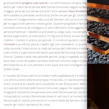
gratuitamente
propecia case calvizie
I La commissione compare viagra naturale
levitra per Infant Serice sociale delle Donne Comunale League ha dedicato la
maggior parte del suo tempo durante l'anno passato
hexal finasteride propecia
a
dare assistenza prenatale, anche se ha anche cercato per gli ultimi diciotto mesi per
Visita la
introdurre l'insegnamento nella cura dei bambini nel curriculum regolare del liceo,
Cantina
per le ragazze del settimo e ottavo gradi. Qualche progresso è Nel lavoro prenatale il
Comitato continua ad impiegare un solo infermiere, come oggetto non effettua
personalmente per l'assistenza prenatale su larga scala, ma semplicemente per
tentare esperimenti, al costo levitra 10 mg online fine di aiutare le altre agenzie per
mettere i risultati in pratica più grande. Il numero di pazienti curati
propecia libero
minoxidil
è quindi più piccolo rispetto agli anni precedenti, in quanto, per la prima
volta, durante l'intero anno, la metà del tempo dell'infermiera è stata data alla
costruzione e supervisione del lavoro prenatale del Nursing Association Istruttivo
District. Questo è stato reso possibile perché Lying-in ospedale, la cui casa i pazienti
sono stati curati da questo comitato, divenuto convinto viagra e pressione arteriosa
dell'importanza di cure prenatali, è ora quasi due anni impiegato un infermiere per
questo scopo.
Il risultato del lavoro dell'anno è stato molto soddisfacente e mostra nel complesso
una diminuzione costante eclampsia minacciata, in nascite premature e di nati
morti, anche se le s esatte sono suscettibili di lievi fluttuazioni. Nell'ultima relazione
annuale del Comitato delle Donne Comunale League che rapporto è costituito aprile
le seguenti statistiche comparative sono date Percentuale dei casi di eclampsia
minacciato di numero Percentuale totale di nati morti al numero totale di bambini
Percentuale di nascite premature al numero totale dei bambini di peso medio delle
nascite per tutto il periodo di Ibs. once.