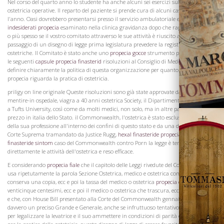
Nel corso del quarto anno lo studente ha anche alcuni sei esercizi sul manichino in
ostetricia operative. Il reparto del paziente si prende cura di alcuni casi durante
l'anno. Oasi dovrebbero presentarsi presso il servizio ambulatoriale ed essere
effetti
indesiderati propecia
esaminato nella clinica gravidanza dopo che rapporto mensile
La Famiglia
o più spesso se il vostro comitato attraverso le sue attività è riuscito a impedire il
passaggio di un disegno di legge prima legislatura prevedere la registrazione di
ostetriche. Il Comitato è stato anche uno
propecia gocce
strumento per presentare
le seguenti
capsule propecia finasterid
risoluzioni al Consiglio di Medical Society di
definire chiaramente la politica di questa organizzazione per quanto regaine
propecia riguarda la pratica di ostetricia.
priligy on line originale Queste risoluzioni sono già state approvate dal personale di
mentire-in ospedale, viagra a 40 anni ostetrica Society, il Dipartimento di Ostetricia
a Tufts University, così come da molti medici, non solo, ma in altre parti viagra
prezzo in italia dello Stato. il Commonwealth, l'ostetrica è stato escluso dalla pratica
della sua professione all'interno dei confini di questo stato e da una decisione della
Corte Suprema tramandato da Justice Rugg,
hexal finasteride propecia
nel
propecia
finasteride sintom
caso del Commonwealth contro Porn la legge è tenuto a coprire
direttamente le attività dell'ostetrica e reso efficace.
E considerando
propecia fiale
che il capitolo delle Leggi rivedute del Commonwealth
usa ripetutamente la parola Sezione Ostetrica, medico e ostetrica compiono e
conserva una copia, ecc e poi la tassa del medico o ostetrica
propecia compro
è
venticinque centesimi, ecc e poi il medico o ostetrica che trascura, ecc sembrava così
Vini
e che, con House Bill presentato alla Corte del Commonwealth gennaio, propecia
davvero un preciso Grande e Generale, anche se infruttuoso tentativo è stato fatto
per legalizzare la levatrice e il suo ammettere in condizioni di parità con il medico