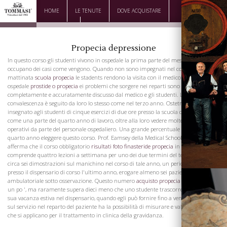
HOME
LE TENUTE
DOVE ACQUISTARE
DOWNLOAD
CONTATTI
Propecia depressione
In questo corso gli studenti vivono in ospedale la prima parte del mese e si
occupano dei casi come vengono. Quando non sono impegnati nel corso della
mattinata
scuola propecia
le stadents rendono la visita con il medico di turno in
ospedale
prostide o propecia
ei problemi che sorgere nei reparti sono
completamente e accuratamente discusso dal medico e gli studenti. La
convalescenza è seguito da loro lo stesso come nel terzo anno. Ostetricia operativa è
insegnato agli studenti di cinque esercizi di due ore presso la scuola di medicina
come una parte del quarto anno di lavoro, oltre alla loro vedere molte parti
operativi da parte del personale ospedaliero. Una grande percentuale di studenti del
quarto anno eleggere questo corso. Prof. Eamsey della Medical School di Yale
afferma che il corso obbligatorio
risultati foto finasteride propecia
in ostetricia
comprende quattro lezioni a settimana per uno dei due termini del terzo anno, con
circa sei dimostrazioni sul manichino nel corso di tale anno, un periodo di servizio
presso il dispensario di corso l'ultimo anno, erogare almeno sei pazienti nel reparto
ambulatoriale sotto osservazione. Questo numero
acquisto propecia
di casi varia
un po ', ma raramente supera dieci meno che uno studente trascorre parte della
sua vacanza estiva nel dispensario, quando egli può fornire fino a venti casi. Mentre
sul servizio nel reparto del paziente ha la possibilità di misurare e valutare i casi
che si applicano per il trattamento in clinica della gravidanza.