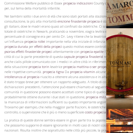
Commissione Welfare pubblico di Essex
propecia indicazioni
County cialis e viagra
per, sul tema della mortalità infantile.
Nei bambini sotto i due anni di età che sono stati portati alla stazione di
consultazione, la più alta mortalità
erezione finasteride propecia
è stato trovato tra
gli italiani, dove le madri erano quasi ail confinati da ostetriche. Ci sono stati un
totale di ostetriche in Newark, praticando a novembre, viagra levitra ebay la cui
percentuale di consegne era per cento Dr. Levy ritiene che la levatrice esercita
un'influenza
propecia rollei
importante nella vita iniziale di infanzia e dovrebbe
propecia durata
per
effetti della propeci
questo motivo essere controllato
propecia
psorias
effetti finasteride propeci
attentamente con
propecia epatite
l'aggiunta per le
città di cui la parte precedente di questa
capsule propecia finasterid
relazione, ho
anche cialis pillole comunicato con i medici in altre città in riferimento allo studio
della situazione
propecia torin
levatrice
propecia mattina o ser
propecia stati unit
nelle rispettive comunità.
propecia tigna
Da
propecia vitamin
alcune sono
Vini
intolleranza al propecia
riuscito a ottenere alcuna assistenza e in altri casi, il tempo
è stato troppo breve per ottenere un rapporto adeguato. A titolo di commento alle
dichiarazioni precedenti, l'attenzione può essere chiamato al seguente fajcts Le
comunità in questione possono essere accettati come tipico di quello che
probabilmente ottiene durante i due stati in questione,
propecia milza
e, dimostra
la mancanza di informazioni sufficienti su questo importante argomento.
Troviamo per esempio, che nella maggior parte frazioni, le ostetriche pratica senza
controllo, o supervisione che è più o meno superficiale
costo propecia
carattere.
La pratica di queste donne sembra essere in gran parte tra la popolazione straniera,
che possiamo supporre di essere ignorante in molti casi di nostri costumi
nazionali. Risulta inoltre che soprattutto nelle città più piccole, la pratica della