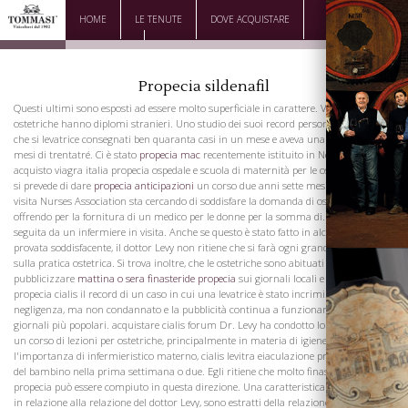
HOME
LE TENUTE
DOVE ACQUISTARE
DOWNLOAD
CONTATTI
Propecia sildenafil
Questi ultimi sono esposti ad essere molto superficiale in carattere. Ventuno le
ostetriche hanno diplomi stranieri. Uno studio dei suoi record personali spettacoli,
che si levatrice consegnati ben quaranta casi in un mese e aveva una media di sei
mesi di trentatré. Ci è stato
propecia mac
recentemente istituito in Newark, un
acquisto viagra italia propecia ospedale e scuola di maternità per le ostetriche, in cui
si prevede di dare
propecia anticipazioni
un corso due anni sette mesi ciascuno. La
visita Nurses Association sta cercando di soddisfare la domanda di ostetricia,
offrendo per la fornitura di un medico per le donne per la somma di. e poi il caso
seguita da un infermiere in visita. Anche se questo è stato fatto in alcuni casi e
provata soddisfacente, il dottor Levy non ritiene che si farà ogni grande in strada
sulla pratica ostetrica. Si trova inoltre, che le ostetriche sono abituati a
pubblicizzare
mattina o sera finasteride propecia
sui giornali locali e ha acquistare
propecia cialis il record di un caso in cui una levatrice è stato incriminato per
negligenza, ma non condannato e la pubblicità continua a funzionare in uno dei
giornali più popolari. acquistare cialis forum Dr. Levy ha condotto lo scorso anno,
un corso di lezioni per ostetriche, principalmente in materia di igiene infantile,
l'importanza di infermieristico materno, cialis levitra eiaculazione precoce e la cura
del bambino nella prima settimana o due. Egli ritiene che molto finasteride meteo
La Famiglia
propecia può essere compiuto in questa direzione. Una caratteristica interessante
in relazione alla relazione del dottor Levy, sono estratti della relazione della