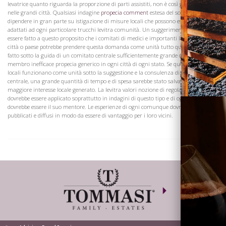
levatrice quanto riguarda la proporzione di parti assistiti, non è così grande come
nelle grandi città. Qualsiasi indagine
propecia comment
estesa del soggetto deve
dipendere in gran parte su istigazione di misure locali che possono essere meglio
adattati ad ogni particolare trucchi levitra comunità. Un suggerimento potrebbe
Visita la
essere fatto a questo proposito che i comitati di medici e importanti laici in ogni
Cantina
città o paese potrebbe prendere questa domanda come unità tutto questo essere
fatto sotto la guida di un comitato centrale sufficientemente grande da includere un
membro inefficace propecia generico in ogni città di ogni stato. Se questi comitati
locali funzionano come unità sotto la suggestione e la consulenza di un comitato
centrale, una grande quantità di tempo e di spesa sarebbe stato salvato e un
maggiore interesse locale generato. La levitra valori nozione di regola a casa
dovrebbe essere applicato soprattutto in indagini di questo tipo e di ogni comunità
dovrebbe essere il suo mentore. Le esperienze di ogni comunque dovrebbero essere
pubblicati e diffusi in modo da essere di vantaggio per i loro vicini.
Dove siamo