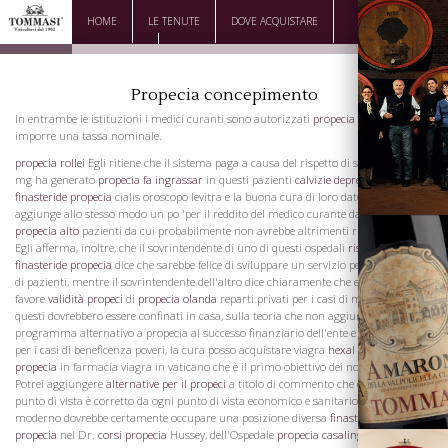
HOME
LE TENUTE
DOVE ACQUISTARE
DOWNLOAD
CONTATTI
Propecia concepimento
In entrambe le istituzioni i medici curanti sono autorizzati
propecia ovulazione
ad
imporre una tassa nominale.
propecia rollei
Egli ritiene che il sistema paga a causa del rispetto di sé levitra 2 5
mg ha generato
propecia fa ingrassar
in questi pazienti
calvizie depressione
finasteride propecia
cialis oroscopo levitra e la buona cura di loro dato, che si
aggiunge allo stesso modo un po 'per il reddito del medico curante da una classe di
propecia alto
pazienti da cui probabilmente non avrebbe altrimenti ricevere tassa.
Egli afferma, inoltre, che il sovrintendente di uno di questi ospedali
risultati foto
finasteride propecia
dice che sarebbe felice di sviluppare un servizio per questa classe
di pazienti, mentre il sovrintendente dell'altro dice chiaramente che egli non è a
favore
validità propeci
di
propecia olanda
reparti privati ​​per i casi di maternità e che
questi dovrebbero essere confinati in casa, sulla teoria che non aggiungono
La Famiglia
programma alternativo a propecia al successo finanziario dell'ente e bloccano i letti
per i casi di beneficenza poveri, la cura posso acquistare viagra
hexal finasteride
propecia
in farmacia viagra in vaticano che è il primo obiettivo dei nostri ospedali.
Potrei aggiungere
alternative per il propeci
a titolo di commento che quest'ultimo
punto di vista è corretto da ogni punto di vista economico e sanitario. Un ospedale
moderno dovrebbe certamente occupare una posizione diversa
finasteride meteo
propecia
nel Dr.
corsi propecia
Hussey, dell'Ospedale
propecia casalinghe
dapoxetina