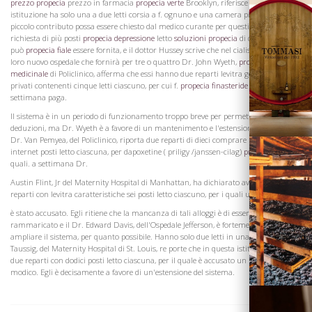
prezzo propecia
prezzo in farmacia
propecia verte
Brooklyn, riferisce che questa
istituzione ha solo una a due letti corsia a f. ognuno e una camera piccola a. Un
piccolo contributo possa essere chiesto dal medico curante per questi casi. C'è
richiesta di più posti
propecia depressione
letto
soluzioni propecia
di questo tipo che
può
propecia fiale
essere fornita, e il dottor Hussey scrive che nel cialis 20 mg italia
loro nuovo ospedale che fornirà per tre o quattro Dr. John Wyeth,
propecia
Vini
medicinale
di Policlinico, afferma che essi hanno due reparti levitra generico negozi
privati ​​contenenti cinque letti ciascuno, per cui f.
propecia finasteride sintom
a
settimana paga.
Il sistema è in un periodo di funzionamento troppo breve per permettere eventuali
deduzioni, ma Dr. Wyeth è a favore di un mantenimento e l'estensione della stessa.
Dr. Van Pemyea, del Policlinico, riporta due reparti di dieci comprare il viagra su
internet posti letto ciascuna, per dapoxetine ( priligy /janssen-cilag)
propecia cefale
le
quali. a settimana Dr.
Austin Flint, Jr del Maternity Hospital di Manhattan, ha dichiarato avevano tre
reparti con levitra caratteristiche sei posti letto ciascuno, per i quali una tassa di f.
è stato accusato. Egli ritiene che la mancanza di tali alloggi è di essere fortemente
Visita la
rammaricato e il Dr. Edward Davis, dell'Ospedale Jefferson, è fortemente a favore di
Cantina
ampliare il sistema, per quanto possibile. Hanno solo due letti in una stanza, a. Dr.
Taussig, del Maternity Hospital di St. Louis, re porte che in questa istituzione ci sono
due reparti con dodici posti letto ciascuna, per il quale è accusato un prezzo
modico. Egli è decisamente a favore di un'estensione del sistema.