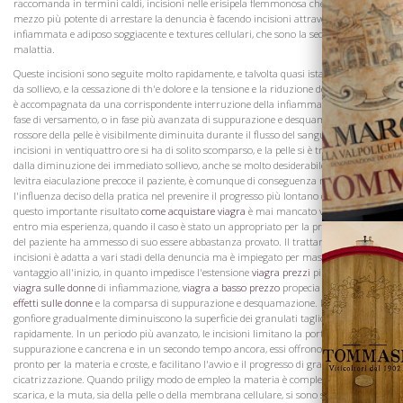
raccomanda in termini caldi, incisioni nelle erisipela flemmonosa che dichiara il
mezzo più potente di arrestare la denuncia è facendo incisioni attraverso la pelle
infiammata e adiposo soggiacente e textures cellulari, che sono la sede della
malattia.
Queste incisioni sono seguite molto rapidamente, e talvolta quasi istantaneamente,
La Famiglia
da sollievo, e la cessazione di th'e dolore e la tensione e la riduzione del dolore locale
è accompagnata da una corrispondente interruzione della infiammazione, sia nella
fase di versamento, o in fase più avanzata di suppurazione e desquamazione. Il
rossore della pelle è visibilmente diminuita durante il flusso del sangue dalle
incisioni in ventiquattro ore si ha di solito scomparso, e la pelle si è trovato rugosa
dalla diminuzione dei immediato sollievo, anche se molto desiderabile per cialis e
levitra eiaculazione precoce il paziente, è comunque di conseguenza meno che
l'influenza deciso della pratica nel prevenire il progresso più lontano del disturbo e
questo importante risultato
come acquistare viagra
è mai mancato verificarsi,
entro mia esperienza, quando il caso è stato un appropriato per la pratica, e lo stato
del paziente ha ammesso di suo essere abbastanza provato. Il trattamento da
incisioni è adatta a vari stadi della denuncia ma è impiegato per massimo
vantaggio all'inizio, in quanto impedisce l'estensione
viagra prezzi
più
effetti del
viagra sulle donne
di infiammazione,
viagra a basso prezzo
propecia vertex
viagra
effetti sulle donne
e la comparsa di suppurazione e desquamazione. Il rossore e
gonfiore gradualmente diminuiscono la superficie dei granulati taglio, e guarisce
rapidamente. In un periodo più avanzato, le incisioni limitano la portata della
suppurazione e cancrena e in un secondo tempo ancora, essi offrono l'uscita più
pronto per la materia e croste, e facilitano l'avvio e il progresso di granulazione e
cicatrizzazione. Quando priligy modo de empleo la materia è completamente
Vini
scarica, e la muta, sia della pelle o della membrana cellulare, si sono separati, una