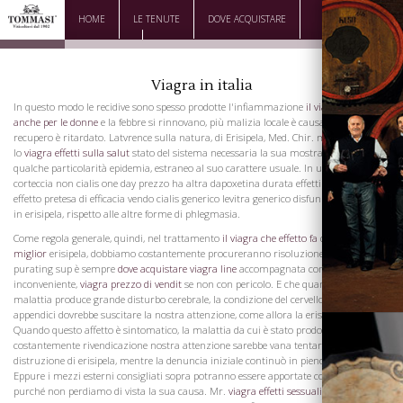
HOME
LE TENUTE
DOVE ACQUISTARE
DOWNLOAD
CONTATTI
Viagra in italia
In questo modo le recidive sono spesso prodotte l'infiammazione
il viagra funziona
anche per le donne
e la febbre si rinnovano, più malizia locale è causata, e il
recupero è ritardato. Latvrence sulla natura, di Erisipela, Med. Chir. malattia, in cui
lo
viagra effetti sulla salut
stato del sistema necessaria la sua mostra o di possedere
qualche particolarità epidemia, estraneo al suo carattere usuale. In una parola, la
corteccia non cialis one day prezzo ha altra dapoxetina durata effetti cialis vista
effetto pretesa di efficacia vendo cialis generico levitra generico disfunzione erettile
in erisipela, rispetto alle altre forme di phlegmasia.
Come regola generale, quindi, nel trattamento
il viagra che effetto fa
di
viagra prezzi
miglior
erisipela, dobbiamo costantemente procureranno risoluzione, come
purating sup è sempre
dove acquistare viagra line
accompagnata con più o meno
inconveniente,
viagra prezzo di vendit
se non con pericolo. E che quando questa
malattia produce grande disturbo cerebrale, la condizione del cervello e sue
appendici dovrebbe suscitare la nostra attenzione, come allora la erisipela diventa di
Quando questo affetto è sintomatico, la malattia da cui è stato prodotto deve
costantemente rivendicazione nostra attenzione sarebbe vana tentare la
distruzione di erisipela, mentre la denuncia iniziale continuò in pieno vigore.
Eppure i mezzi esterni consigliati sopra potranno essere apportate con vantaggio,
purché non perdiamo di vista la sua causa. Mr.
viagra effetti sessuali
Lawrence