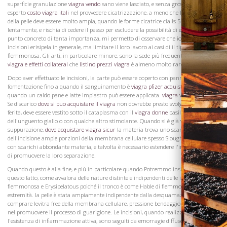
superficie granulazione
viagra vendo
sano viene lasciato, e senza grosse difficoltà è
esperto
costo viagra itali
nel provvedere cicatrizzazione, a meno che la distruzione
della pelle deve essere molto ampia, quando le forme cicatrice cialis 5 mg vendita
lentamente, e rischia di cedere il passo per escludere la possibilità di equivoco su un
punto concreto di tanta importanza, mi permetto di osservare che io non consiglio
incisioni erisipela in generale, ma limitare il loro lavoro ai casi di il tipo
flemmonosa. Gli arti, in particolare minore, sono la sede più frequente del affetto,
viagra e effetti collateral
che
listino prezzi viagra
è almeno molto raro sul tronco.
Dopo aver effettuato le incisioni, la parte può essere coperto con panni caldi
fomentazione fino a quando il sanguinamento è
viagra pfizer acquisto
cessato,
quando un caldo pane e latte impiastro può essere applicata.
viagra vendita libera
Se discarico
dove si puo acquistare il viagra
non dovrebbe presto svolgersi dalla
ferita, deve essere vestito sotto il cataplasma con il
viagra donne
basilicon
dell'unguento giallo o con qualche altro stimolante. Quando si è già verificato
suppurazione,
dove acquistare viagra sicur
la materia trova uno scarico libero al
dell'incisione ampie porzioni della membrana cellulare spesso Slough, e venire via
con scarichi abbondante materia, e talvolta è necessario estendere l'incisione, al fine
di promuovere la loro separazione.
Visita la
Quando questo è alla fine, e più in particolare quando Potremmo insistere su
Cantina
questo fatto, come avvalora delle nature distinte e indipendenti delle infiammazioni
flemmonosa e Erysipelatous poiché il tronco è come Hable di flemmone come le
estremità. la pelle è stata ampiamente indipendente dalla desquamazione
comprare levitra free della membrana cellulare, pressione bendaggio è molto utile
nel promuovere il processo di guarigione. Le incisioni, quando realizzato durante
l'esistenza di infiammazione attiva, sono seguiti da emorragie diffuse, sia da arterie