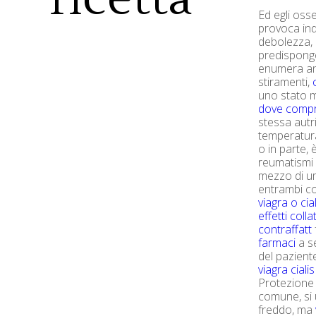
Ed egli osse
provoca in
debolezza, 
predispongo
enumera anc
stiramenti,
uno stato m
dove comp
stessa autri
temperatura
o in parte,
reumatismi 
mezzo di um
entrambi con
viagra o cia
effetti colla
contraffatt
farmaci
a se
del pazient
viagra cialis
Protezione 
comune, si
freddo, ma