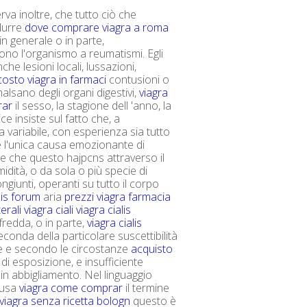
rva inoltre, che tutto ciò che
durre
dove comprare viagra a roma
in generale o in parte,
no l'organismo a reumatismi. Egli
he lesioni locali, lussazioni,
costo viagra in farmaci
contusioni o
alsano degli organi digestivi,
viagra
rar
il sesso, la stagione dell 'anno, la
ce insiste sul fatto che, a
 variabile, con esperienza sia tutto
 è l'unica causa emozionante di
e che questo hajpcns attraverso il
idità, o da sola o più specie di
giunti, operanti su tutto il corpo
lis forum
aria
prezzi viagra farmacia
terali viagra ciali
viagra cialis
fredda, o in parte,
viagra cialis
conda della particolare suscettibilità
e e secondo le circostanze
acquisto
di esposizione, e insufficiente
in abbigliamento. Nel linguaggio
 usa
viagra come comprar
il termine
viagra senza ricetta bologn
questo è