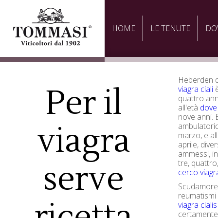
HOME
LE TENUTE
DO
Heberden d
Per il
viagra ciali
è
quattro anni
all'età
dove 
nove anni. E
viagra
ambulatorio,
marzo, e all'
aprile, dive
ammessi, in 
tre, quattro,
serve
cerco viagra
Scudamore p
reumatismi 
ricetta
viagra cialis
certamente 