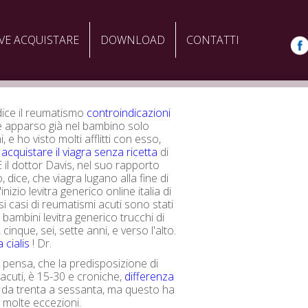
VE ACQUISTARE
DOWNLOAD
CONTATTI
ice il reumatismo
controindicazioni
 apparso già nel bambino solo
, e ho visto molti afflitti con esso,
acquistare il viagra senza ricetta
di
 il dottor Davis, nel suo rapporto
 dice, che viagra lugano alla fine di
inizio levitra generico online italia di
rsi casi di reumatismi acuti sono stati
bambini levitra generico trucchi di
 cinque, sei, sette anni, e verso l'alto.
 cialis
! Dr.
ensa, che la predisposizione di
acuti, è 15-30 e croniche,
differenza
da trenta a sessanta, ma questo ha
molte eccezioni.