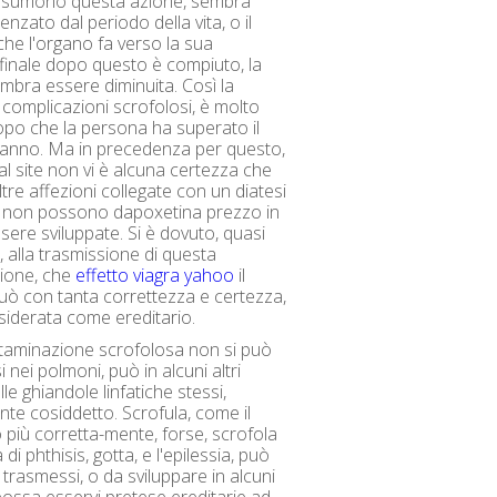
assumono questa azione, sembra
enzato dal periodo della vita, o il
he l'organo fa verso la sua
finale dopo questo è compiuto, la
embra essere diminuita. Così la
complicazioni scrofolosi, è molto
opo che la persona ha superato il
 anno. Ma in precedenza per questo,
ial site non vi è alcuna certezza che
ltre affezioni collegate con un diatesi
, non possono dapoxetina prezzo in
sere sviluppate. Si è dovuto, quasi
 alla trasmissione di questa
zione, che
effetto viagra yahoo
il
ò con tanta correttezza e certezza,
iderata come ereditario.
ntaminazione scrofolosa non si può
 nei polmoni, può in alcuni altri
elle ghiandole linfatiche stessi,
te cosiddetto. Scrofula, come il
più corretta-mente, forse, scrofola
di phthisis, gotta, e l'epilessia, può
trasmessi, o da sviluppare in alcuni