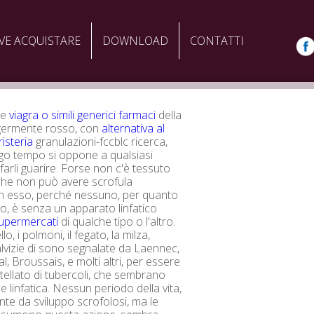
VE ACQUISTARE
DOWNLOAD
CONTATTI
ie
viagra o simili generici farmaci
della
ggermente rosso, con
alternativa al
isteria
granulazioni-fccblc ricerca,
go tempo si oppone a qualsiasi
 farli guarire. Forse non c'è tessuto
che non può avere scrofula
in esso, perché nessuno, per quanto
, è senza un apparato linfatico
supermercati
di qualche tipo o l'altro.
llo, i polmoni, il fegato, la milza,
lvizie di sono segnalate da Laennec,
l, Broussais, e molti altri, per essere
ellato di tubercoli, che sembrano
e linfatica. Nessun periodo della vita,
nte da sviluppo scrofolosi, ma le