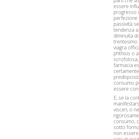
parti che 
essere influ
progresso c
perfezione 
passività s
tendenza a 
diminuita d
trentesimo
viagra offic
phthisis o a
scrofolosa
farmacia es
certamente,
predisposi
consumo pu
essere cons
E, se la co
manifestarsi
visceri, o n
rigorosamen
consumo, o 
sotto forma 
non essere 