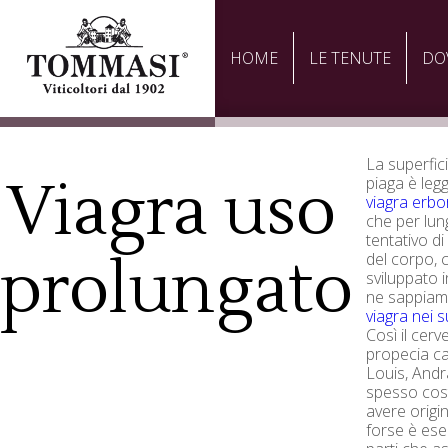
HOME
LE TENUTE
DO
La superfic
Viagra uso
piaga è le
viagra erbor
che per lun
tentativo di
prolungato
del corpo, 
sviluppato 
ne sappiamo
viagra nei 
Così il cerve
propecia ca
Louis, Andra
spesso cost
avere origin
forse è ese