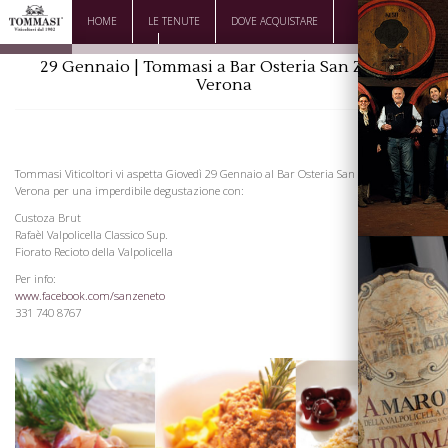
HOME
LE TENUTE
DOVE ACQUISTARE
DOWNLOAD
CONTATTI
29 Gennaio | Tommasi a Bar Osteria San Zeneto
Verona
Tommasi Viticoltori vi aspetta Giovedì 29 Gennaio al Bar Osteria San Zeneto a
Verona per una imperdibile degustazione con:
Custoza Brut
Rafaèl Valpolicella Classico Sup.
Fiorato Recioto della Valpolicella
Per info:
www.facebook.com/sanzeneto
331 740 8767
La Famiglia