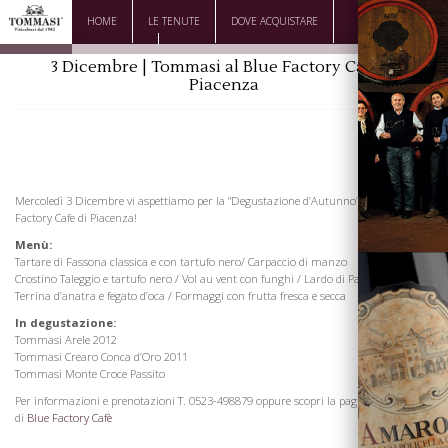
HOME
LE TENUTE
DOVE ACQUISTARE
DOWNLOAD
CONTATTI
3 Dicembre | Tommasi al Blue Factory Cafè di
Piacenza
Mercoledì 3 Dicembre vi aspettiamo per la “Degustazione d’Autunno” al Blue
Factory Cafe di Piacenza!
Menù:
Tartare di Fassona classica e con tartufo nero/ Carpaccio di manzo
Crostino Taleggio e tartufo nero / Vol au vent con funghi / Lardo di Patanegra
Terrina d’anatra e fegato d’oca / Formaggi con frutta fresca e secca
In degustazione:
Tommasi Arele 2012
Tommasi Crearo Conca d’Oro 2011
Tommasi Monte Croce Passito
La Famiglia
Per informazioni e prenotazioni T. 0523-498879 oppure scopri la pagina Facebook
di
Blue Factory Cafè