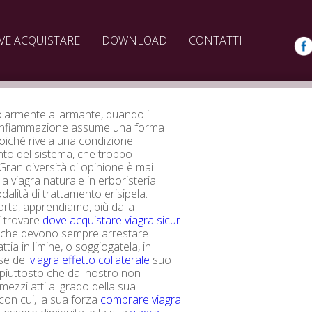
VE ACQUISTARE
DOWNLOAD
CONTATTI
olarmente allarmante, quando il
l'infiammazione assume una forma
iché rivela una condizione
to del sistema, che troppo
ran diversità di opinione è mai
 la viagra naturale in erboristeria
dalità di trattamento erisipela.
rta, apprendiamo, più dalla
i trovare
dove acquistare viagra sicur
, che devono sempre arrestare
tia in limine, o soggiogatela, in
ase del
viagra effetto collaterale
suo
piuttosto che dal nostro non
ezzi atti al grado della sua
 con cui, la sua forza
comprare viagra