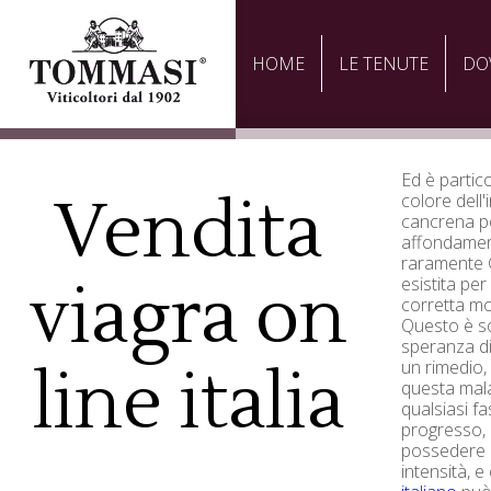
HOME
LE TENUTE
DO
Ed è partic
Vendita
colore del
cancrena po
affondamen
raramente G
viagra on
esistita per
corretta mo
Questo è so
speranza d
un rimedio
line italia
questa malat
qualsiasi f
progresso, 
possedere m
intensità, e