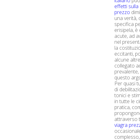
italiano
può 
effetti sulla
prezzo
dimi
una verità, 
specifica p
erisipela, è
acute, ad av
nel presen
la costituzi
eccitanti, 
alcune altre
collegato a
prevalente, 
questo ar
Per quasi t
di debilita
tonici e stim
in tutte le
pratica, c
propongono
attraverso 
viagra prez
occasionale
complesso, 