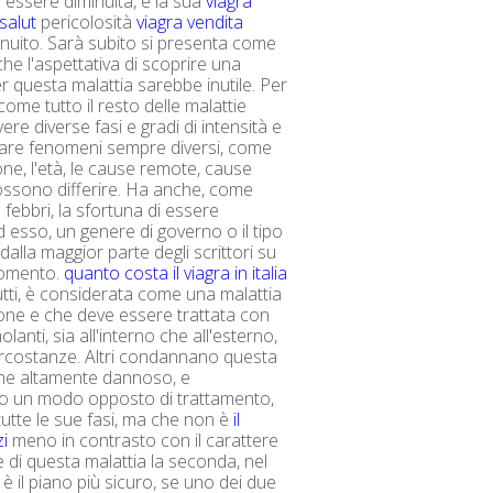
essere diminuita, e la sua
viagra
 salut
pericolosità
viagra vendita
nuito. Sarà subito si presenta come
che l'aspettativa di scoprire una
er questa malattia sarebbe inutile. Per
 come tutto il resto delle malattie
ere diverse fasi e gradi di intensità e
tare fenomeni sempre diversi, come
one, l'età, le cause remote, cause
possono differire. Ha anche, come
 febbri, la sfortuna di essere
d esso, un genere di governo o il tipo
dalla maggior parte degli scrittori su
gomento.
quanto costa il viagra in italia
utti, è considerata come una malattia
zione e che deve essere trattata con
olanti, sia all'interno che all'esterno,
 circostanze. Altri condannano questa
ome altamente dannoso, e
 un modo opposto di trattamento,
tutte le sue fasi, ma che non è
il
zi
meno in contrasto con il carattere
 di questa malattia la seconda, nel
è il piano più sicuro, se uno dei due