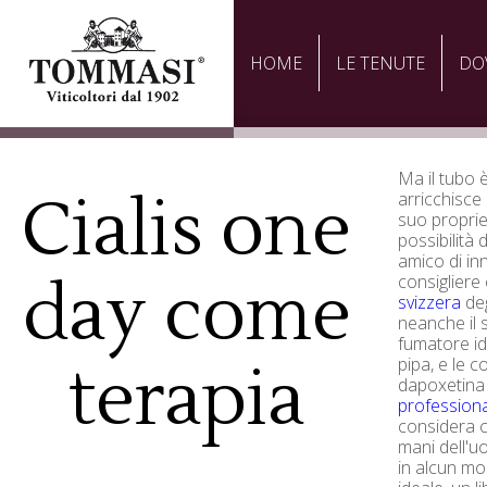
HOME
LE TENUTE
DO
Ma il tubo 
Cialis one
arricchisce
suo proprie
possibilità 
amico di inn
day come
consigliere
svizzera
deg
neanche il 
fumatore id
pipa, e le c
terapia
dapoxetina
professional
considera c
mani dell'u
in alcun mo