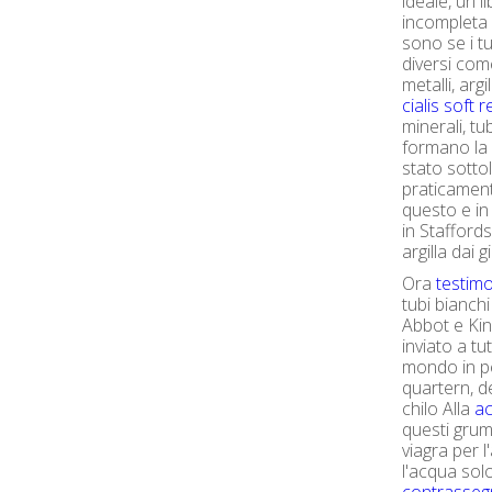
ideale, un 
incompleta 
sono se i tu
diversi come
metalli, argi
cialis soft 
minerali, tu
formano la
stato sotto
praticament
questo e in 
in Staffords
argilla dai 
Ora
testimo
tubi bianch
Abbot e Kin
inviato a tut
mondo in pe
quartern, de
chilo Alla
ac
questi grum
viagra per l
l'acqua sol