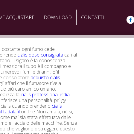
VE ACQUISTARE
DOWNLOAD
CONTATTI
è costante ogni fumo cede
 e rende
cialis dose consigliata
cari al
tario. Il sigaro è la conoscenza
di mezz'ora il tubo è il compagno e
umerevoli fumi e di anni. E 'il
 e consolatore
acquisto cialis
li affari che il fumatore rivela
suo più caro amico umano. Il
ealizza la
cialis professional india
onferisce una personalità. priligy
 cialis quando prenderlo
cialis
 tadalafil
on line Non ama a, né si,
ome mai sia stata effettuata dalle
omo e l'acciaio delle macchine. Senza
do che vogliono distruggere questo