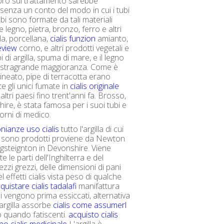
libro sul trattamento sarebbe
senza un conto del modo in cui i tubi
bi sono formate da tali materiali
 legno, pietra, bronzo, ferro e altri
lla, porcellana,
cialis funzion
amianto,
review
corno, e altri prodotti vegetali e
bi di argilla, spuma di mare, e il legno
 stragrande maggioranza. Come è
lineato, pipe di terracotta erano
e gli unici fumate in
cialis originale
altri paesi fino trent'anni fa. Brosso,
hire, è stata famosa per i suoi tubi e
giorni di medico.
nianze uso cialis
tutto l'argilla di cui
i sono prodotti proviene da Newton
gsteignton in Devonshire. Viene
te le parti dell'Inghilterra e del
zzi grezzi, delle dimensioni di pani
l effetti cialis vista peso di qualche
quistare cialis tadalafi
manifattura
i vengono prima essiccati, alternativa
'argilla assorbe
cialis come assumerl
o quando fatiscenti.
acquisto cialis