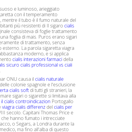
ussuoso e luminoso, arieggiato
garetta con il temperamento
 mentre il tubo è il fumo naturale del
bitanti più resistenti di Il sigaro
cialis
inale consisteva di foglie trattamento
 una foglia di mais. Puros erano sigari
eramente di trattamento, senza
o esterno. La parola sigaretta viagra
 abbastanza moderno, e si applica
amento
cialis interazioni farmaci
della
lis sicuro
cialis professional vs ciali
.
mar ONU causa il
cialis naturale
elle colonie spagnole e l'esclusione
erta cialis soft
di tutti gli stranieri, la
umare sigari o sigarette si limitava alla
l
il cialis controindicazion
Portogallo
ne
viagra cialis differenz
del
cialis per
III secolo. Capitani Thomas Price e
e che hanno fumato i intrecciate
abacco, o Segars, a Londra durante la
 medico, ma fino all'alba di questo