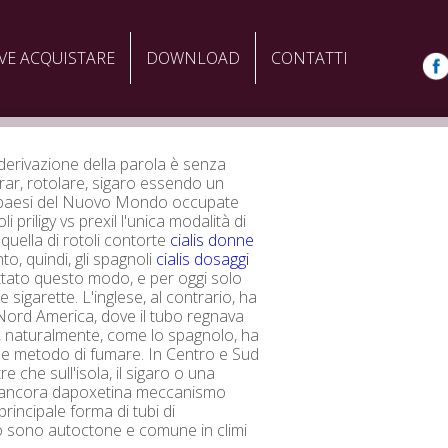
VE ACQUISTARE
DOWNLOAD
CONTATTI
derivazione della parola è senza
rar, rotolare, sigaro essendo un
 paesi del Nuovo Mondo occupate
li priligy vs prexil l'unica modalità di
quella di rotoli contorte
cialis donne
to, quindi, gli spagnoli
cialis dosaggi
tato questo modo, e per oggi solo
e sigarette. L'inglese, al contrario, ha
l Nord America, dove il tubo regnava
 naturalmente, come lo spagnolo, ha
le metodo di fumare. In Centro e Sud
re che sull'isola, il sigaro o una
è ancora dapoxetina meccanismo
principale forma di tubi di
o sono autoctone e comune in climi