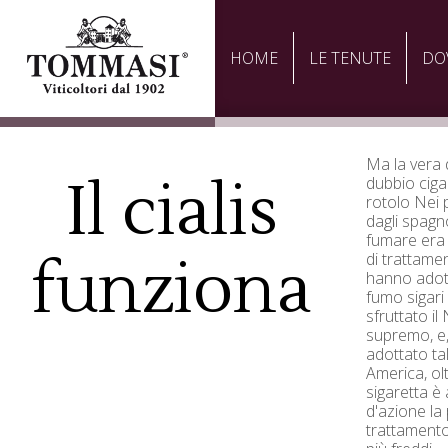
HOME
LE TENUTE
DO
Ma la vera 
Il cialis
dubbio ciga
rotolo Nei
dagli spagno
fumare era 
funziona
di trattamen
hanno adot
fumo sigari 
sfruttato i
supremo, e,
adottato ta
America, olt
sigaretta 
d'azione la 
trattament