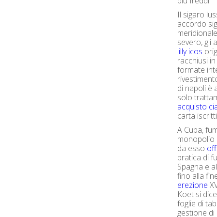
più freddi.
Il sigaro l
accordo si
meridionale,
severo, gli a
lilly icos
orig
racchiusi in
formate int
rivestiment
di napoli è
solo tratt
acquisto cia
carta iscritti
A Cuba, fu
monopolio d
da esso
off
pratica di f
Spagna e a
fino alla fi
erezione
XV
Koet si dic
foglie di t
gestione di