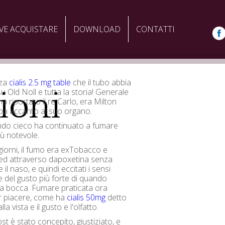
VE ACQUISTARE
DOWNLOAD
CONTATTI
nza
cialis 2.5 mg table
che il tubo abbia
ioni
u Old Noll e tutta la storia! Generale
 riportato il re Carlo, era Milton
pa accanto al suo organo.
do cieco ha continuato a fumare
ù notevole.
giorni, il fumo era exTobacco e
led attraverso dapoxetina senza
 il naso, e quindi eccitati i sensi
 e del gusto più forte di quando
la bocca. Fumare praticata ora
r piacere, come ha
cialis 50mg
detto
la vista e il gusto e l'olfatto.
st è stato concepito, giustiziato, e