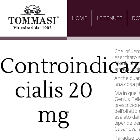
HOME
LE TENUTE
DO
Che influe
Controindicaz
esercitato s
Monk, che ha
amava la pi
Anche quan
cialis 20
una cosa pi
Ma in quei 
Genius Pel
mg
prescrizione
dell'olfatto
esalato dal
dipende pe
Casanova, al
Paradise Lo