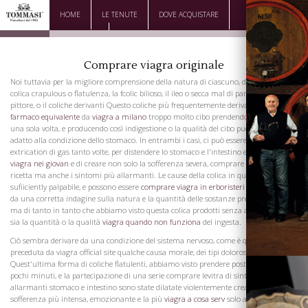
HOME
LE TENUTE
DOVE ACQUISTARE
DOWNLOAD
CONTATTI
Comprare viagra originale
Noi tuttavia per la migliore comprensione della natura di ciascuno, dividerli in
colica crapulous o flatulenza, la fcolic bilioso, il ileo o secca mal di pancia coliche del
pittore, o il coliche derivanti Questo coliche più frequentemente deriva
viagra
farmaco equivalente
da
viagra a milano
troppo molto cibo prendendo in stomaco in
una sola volta, e producendo così indigestione o la qualità del cibo può non essere
adatto alla condizione dello stomaco. In entrambi i casi, ci può essere una grande
extrication di gas tanto volte, per distendere lo stomaco e l'intestino enormemente,
viagra nei giovan
e di creare non solo la sofferenza severa, comprare viagra senza
ricetta ma anche i sintomi più allarmanti. Le cause della colica in questi casi, sono
sufiiciently palpabile, e possono essere
comprare viagra in erboristeri
sempre rilevati
da una corretta indagine sulla natura e la quantità delle sostanze prese in stomaco,
ma di tanto in tanto che abbiamo visto questa colica prodotti senza alcuna colpa
sia la quantità o la qualità
viagra quando non funziona
del ingesta.
Ciò sembra derivare da una condizione del sistema nervoso, come è quasi sempre
preceduta da viagra official site qualche causa morale, dei tipi dolorosa o vessatoria.
Quest'ultima forma di coliche flatulenti, abbiamo visto prendere posto, nel corso di
pochi minuti, e la partecipazione di una serie comprare levitra di sintomi più
allarmanti stomaco e intestino sono state dilatate violentemente creando la
sofferenza più intensa, emozionante e la più
viagra a cosa serv
solo apprensioni.