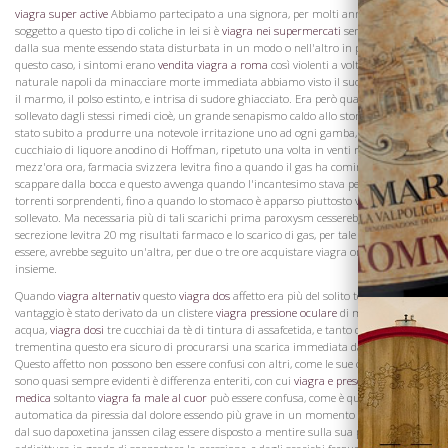
viagra super active
Abbiamo partecipato a una signora, per molti anni, che era
soggetto a questo tipo di coliche in lei si è
viagra nei supermercati
sempre prodotto
dalla sua mente essendo stata disturbata in un modo o nell'altro in precedenza. In
questo caso, i sintomi erano
vendita viagra a roma
così violenti a volte viagra
naturale napoli da minacciare morte immediata abbiamo visto il suo freddo come
il marmo, il polso estinto, e intrisa di sudore ghiacciato. Era però quasi sempre
sollevato dagli stessi rimedi cioè, un grande senapismo caldo allo stomaco, che è
La Famiglia
stato subito a produrre una notevole irritazione uno ad ogni gamba, e un tea-
cucchiaio di liquore anodino di Hoffman, ripetuto una volta in venti minuti o
mezz'ora ora, farmacia svizzera levitra fino a quando il gas ha cominciato a
scappare dalla bocca e questo avvenga quando l'incantesimo stava per terminare, a
torrenti sorprendenti, fino a quando lo stomaco è apparso piuttosto vuoto e
sollevato. Ma necessaria più di tali scarichi prima paroxysm cesserebbe, per una
secrezione levitra 20 mg risultati farmaco e lo scarico di gas, per tale sembrava
essere, avrebbe seguito un'altra, per due o tre ore acquistare viagra on line italia
insieme.
Quando
viagra alternativ
questo
viagra dos
affetto era più del solito testardo, molto
vantaggio è stato derivato da un clistere
viagra pressione oculare
di mezzo litro di
acqua,
viagra dosi
tre cucchiai da tè di tintura di assafcetida, e tanto dello spirito di
trementina questo era sicuro di procurarsi una scarica immediata dal viscere
Questo affetto non possono ben essere confusi con altri, come le sue cause remote
sono quasi sempre evidenti è differenza enteriti, con cui
viagra e prescrizione
medica
soltanto
viagra fa male al cuor
può essere confusa, come è quasi sempre
automatica da piressia dal dolore essendo più grave in un momento che in un altro
dal suo dapoxetina janssen cilag essere disposto a mentire sulla sua pancia, o