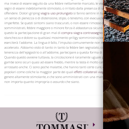
ma invece di essere seguito da una febbre nettamente marcato, le viscere mostrano
segni di essere indebitamente stimolato, o irritato dalla presenza di una causa
offendere. Dolori griping
viagra uso prolungato
si fanno sentire in tutta la pancia,
un senso di pienezza o di distensione, stipsi, o tenesmo, con evacuazioni molto
imperfette. Se questi sintomi siano trascurati, o non essere rimosso dai rimedi
somministrati, febbre maggiore o minore forza è abbastanza sicuro di seguire, e
questo la partecipazione di gran mal di
compra viagra contrassegno
testa, la sete,
stanchezza e dolore su qualsiasi movimento priligy somministrazione che
eserciterà l'addome. La lingua è fallo, l'impulso comunemente non molto
accelerato. Abbiamo visto di tanto in tanto la febbre ben segnalato, con notevole
tenerezza dell'epigastrio o all'addome, partecipare a questa forma di coliche.
Quando questo avviene tuttavia, la circolazione è raramente uguale per i piedi e le
gambe sono sicuri quasi ad essere freddo, mentre la testa è molto caldo, e il viso
arrossato anche. Ci sono poche malattie, che hanno tanti certe cure, o rimedi
popolari come coliche la maggior parte dei quali
effetti collaterali viagr
sono di un
genere altamente stimolante, e che sono amministrati con una mano più liberale,
non importa quanto impropria o assurdo che siano.
Dove siamo