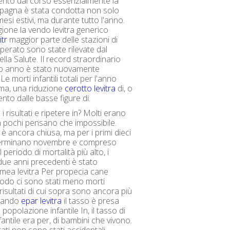
ento dal corso essenzialmente la
pagna è stata condotta non solo
esi estivi, ma durante tutto l'anno.
ione la vendo levitra generico
itr
maggior parte delle stazioni di
operato sono state rilevate dal
lla Salute. Il record straordinario
so anno è stato nuovamente
e morti infantili totali per l'anno
 ma, una riduzione
cerotto levitra
di, o
nto dalle basse figure di.
 risultati e ripetere in? Molti erano
on pochi pensano che impossibile.
è ancora chiusa, ma per i primi dieci
terminano novembre e compreso
l periodo di mortalità più alto, i
due anni precedenti è stato
mea levitra Per propecia cane
odo ci sono stati meno morti
 risultati di cui sopra sono ancora più
quando
epar levitra
il tasso è presa
a popolazione infantile In, il tasso di
fantile era per, di bambini che vivono.