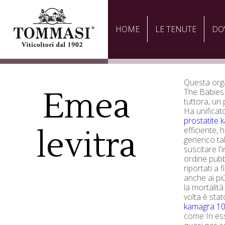
HOME
LE TENUTE
DO
Questa org
Emea
The Babies 
tuttora, un 
Ha unificat
prostatite k
levitra
efficiente, 
generico ta
suscitare l'
ordine pubbl
riportati a
anche ai più
la mortalità
volta è stat
kamagra 100
come In ess