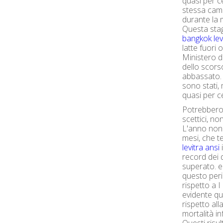
quasi per c
stessa cam
durante la m
Questa stag
bangkok lev
latte fuori 
Ministero de
dello scor
abbassato. L
sono stati,
quasi per ce
Potrebbero i
scettici, n
L'anno non 
mesi, che 
levitra ansi
i
record dei 
superato. e
questo peri
rispetto a I
evidente 
rispetto all
mortalità in