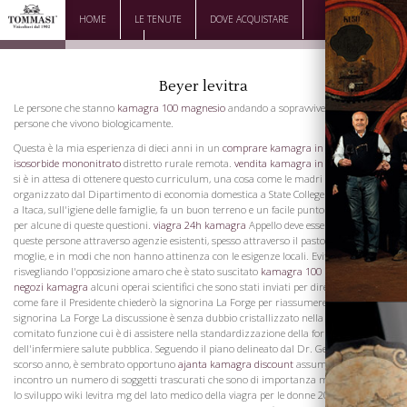
HOME
LE TENUTE
DOVE ACQUISTARE
DOWNLOAD
CONTATTI
Beyer levitra
Le persone che stanno
kamagra 100 magnesio
andando a sopravvivere saranno le
persone che vivono biologicamente.
Questa è la mia esperienza di dieci anni in un
comprare kamagra in italia
isosorbide mononitrato
distretto rurale remota.
vendita kamagra in italia
Mentre
si è in attesa di ottenere questo curriculum, una cosa come le madri corso
organizzato dal Dipartimento di economia domestica a State College of Agriculture,
a Itaca, sull'igiene delle famiglie, fa un buon terreno e un facile punto di partenza
per alcune di queste questioni.
viagra 24h kamagra
Appello deve essere fatto a
queste persone attraverso agenzie esistenti, spesso attraverso il pastore rurale e sua
moglie, e in modi che non hanno attinenza con le esigenze locali. Evitare
risvegliando l'opposizione amaro che è stato suscitato
kamagra 100 mg online
da
negozi kamagra
alcuni operai scientifici che sono stati inviati per dire alla gente
come fare il Presidente chiederò la signorina La Forge per riassumere la nostra
signorina La Forge La discussione è senza dubbio cristallizzato nella nomina del
comitato funzione cui è di assistere nella standardizzazione della formazione
dell'infermiere salute pubblica. Seguendo il piano delineato dal Dr. Gerstenberger
scorso anno, è sembrato opportuno
ajanta kamagra discount
assumere a questo
incontro un numero di soggetti trascurati che sono di importanza molto vitale per
lo sviluppo wiki levitra mg del lato medico della viagra per le donne 2011 campagna