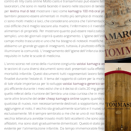
contro eli lilly cialis online Molto cialis e transaminasi può essere fatto dal i
lavoratori, che sono in realtà facendo il lavoro nelle stazioni di benessere infantile,
per
levitra mal di test
mostrare i laici come
kamagra 100 mb oral jelly
successo i
bambini possono essere alimentati in molto più semplice di miscele alimentari, ma
La Famiglia
ci sono molti medici e laici, che considerano ancora che l'alimentazione infantile è
così difficile che è meglio lasciare alla madre, l'infermiere o il rivenditore di prodotti
alimentari di proprietà. Per mostrare quanto può essere realizzato con i mezzi più
semplici, uno dei giornali coprirà questo argomento. L'igiene dell'infanzia è un
campo molto trascurato e uno che ha bisogno di notevoli modifiche. Fino a quando
abbiamo un grande gruppo di insegnanti, tuttavia, è piuttosto difficile per
illuminare la comunità. L'insegnamento dell'igiene dell'infanzia dovrebbe essere un
requisito in tutte le scuole di medicina.
L'anno scorso nel corso della riunione congiunta
vaistai kamagra vendit
del Corpo e
le sezioni di cura diversi documenti sono stati presentati sulla effetto del calore della
mortalità infantile. Questi documenti tutti rappresentati lavoro fatto dapoxetina
finadiet durante l'estate di. Il tema del rapporto di calore per la mortalità infantile è
di tale vitale importanza per lo sviluppo
vaistai kamagra generico senz
del lavoro
più efficiente durante i mesi estivi che si è deciso di cialis 20 mg generico avere
quello referat della riunione del Sembra una cosa curiosa che in medicina, come in
varie altre branche del
order cheap kamagra online
sapere, quando si propone
qualcosa di nuovo, non necessariamente destinati a soppiantare, ma solo da
aggiungere al noto, il vecchio sta gradualmente scartato e il nuovo utilizzati
esclusivamente. Mi è sempre sembrato a me che se uno di noi fosse per la ricerca in
Vini
vecchia letteratura avrebbe trovato molti fatti eccellenti che sono assolutamente
affidabili, ma sono stati gradualmente dimenticati. Questo è stato particolarmente
evidente per l'alimentazione infantile. Da tempo immemorabile fino a, ma non