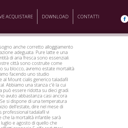
VE ACQUISTARE
DOWNLOAD
CONTATTI
sogno anche corretto alloggiamento
lazione adeguata. Pure latte e una
tità di aria fresca sono essenziali.
ostre città sono costruite come
o su blocco, avremo estate mortalità
Stiamo facendo uno studio
 al Mount cialis generico taladafil
tal. Abbiamo una stanza c'è la cui
 può essere ridotta su dieci gradi.
o avuto abbastanza casi ancora
 Se si dispone di una temperatura
inizio dell'estate, dire nel mese di
is professional tadalafil vi
 che la mortalità infantile sarà
 luglio e agosto di quello che