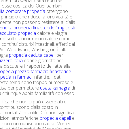
effetti propecia 5 alfa reduttasi
fosse così caldo. Quei bambini
alia comprare propecia
ottengono
principio che riduce la loro vitalità e
ente non possono resistere al cialis
endita propecia finasteride 1mg
costi
 acquisto propecia
calore e viagra
ono sotto ancor meno calore come
 continui disturbi intestinali. effetti dal
 Wm. Woodward, Washington è alla
iagra
propecia caduta capell
per
zzera italia
donne giornata per
 discutere il rapporto del latte alla
ropecia prezzo farmacia
finasteride
pecia in farmaci
infantile. I dati
 questo tema sono troppo numerose e
cisa per permettere
usata kamagra
di
a chiunque abbia familiarità con esso.
nifica che non ci può essere altre
ontribuiscono cialis costo in
a mortalità infantile. Ciò non significa
izioni atmosferiche
propecia capell
e
ni non contribuiscono cause. Vorrei