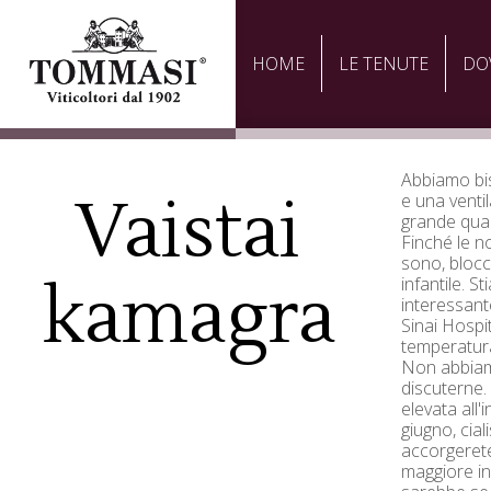
HOME
LE TENUTE
DO
Abbiamo bi
Vaistai
e una venti
grande quan
Finché le n
sono, blocc
kamagra
infantile. 
interessante
Sinai Hospi
temperatura
Non abbiam
discuterne.
elevata all'
giugno, cial
accorgerete
maggiore in