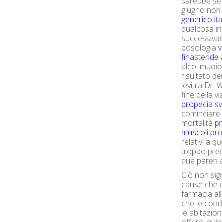
sarebbe se 
giugno non 
generico it
qualcosa in 
successivam
posologia
v
finasteride
alcol muoi
risultato dei
levitra Dr.
fine della v
propecia svi
cominciare a
mortalità
p
muscoli pro
relativi a
troppo pre
due pareri 
Ciò non sig
cause che c
farmacia all
che le cond
le abitazio