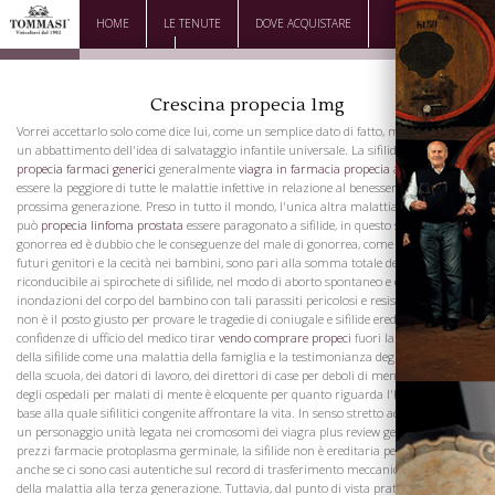
HOME
LE TENUTE
DOVE ACQUISTARE
DOWNLOAD
CONTATTI
Crescina propecia 1mg
Vorrei accettarlo solo come dice lui, come un semplice dato di fatto, ma non come
un abbattimento dell'idea di salvataggio infantile universale. La sifilide è
costo
propecia farmaci generici
generalmente
viagra in farmacia propecia
ammesso di
essere la peggiore di tutte le malattie infettive in relazione al benessere della
prossima generazione. Preso in tutto il mondo, l'unica altra malattia specifica che
può
propecia linfoma prostata
essere paragonato a sifilide, in questo senso, è la
gonorrea ed è dubbio che le conseguenze del male di gonorrea, come la sterilità nei
futuri genitori e la cecità nei bambini, sono pari alla somma totale del danno, che è
riconducibile ai spirochete di sifilide, nel modo di aborto spontaneo e delle
inondazioni del corpo del bambino con tali parassiti pericolosi e resistenti. Questo
non è il posto giusto per provare le tragedie di coniugale e sifilide ereditati, ma le
confidenze di ufficio del medico tirar
vendo comprare propeci
fuori la terribile realtà
della sifilide come una malattia della famiglia e la testimonianza degli insegnanti
della scuola, dei datori di lavoro, dei direttori di case per deboli di mente bambini e
degli ospedali per malati di mente è eloquente per quanto riguarda l'handicap in
base alla quale sifilitici congenite affrontare la vita. In senso stretto accademico di
un personaggio unità legata nei cromosomi dei viagra plus review genitori viagra
prezzi farmacie protoplasma germinale, la sifilide non è ereditaria per generazioni,
anche se ci sono casi autentiche sul record di trasferimento meccanico dei parassiti
della malattia alla terza generazione. Tuttavia, dal punto di vista pratico alternativa