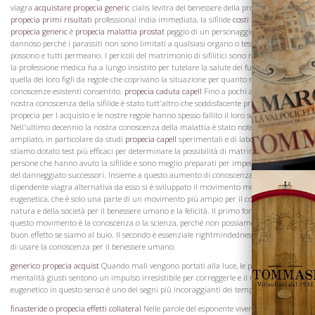
viagra
acquistare propecia generic
cialis levitra del benessere della prole cialis
propecia primi risultati
professional india immediata, la sifilide
costi finasteride
propecia generic
è
propecia malattia prostat
peggio di un personaggio unità
dannoso perché i parassiti non sono limitati a qualsiasi organo o tessuto, ma
possono e tutti permeano. I pericoli del matrimonio di sifilitici sono noti da tempo e
La Famiglia
la professione medica ha a lungo insistito per tutelare la salute dei futuri genitori e
quella dei loro figli da regole che coprivano la situazione per quanto riguarda le
conoscenze esistenti consentito.
propecia caduta capell
Fino a pochi anni, però, la
nostra conoscenza della sifilide è stato tutt'altro che soddisfacente priligy svizzera
propecia per l acquisto e le nostre regole hanno spesso fallito il loro scopo.
Nell'ultimo decennio la nostra conoscenza della malattia è stato notevolmente
ampliato, in particolare da studi
propecia capell
sperimentali e di laboratorio, e ora
stiamo dotato test più efficaci per determinare la possibilità di matrimonio delle
persone che hanno avuto la sifilide e sono meglio preparati per impedire l'avvento
del danneggiato successori. Insieme a questo aumento di conoscenza e in parte
dipendente viagra alternativa da esso si è sviluppato il movimento moderno di
eugenetica, che è solo una parte di un movimento più ampio per il controllo della
natura e della società per il benessere umano e la felicità. Il primo fondamentale di
questo movimento è la conoscenza o la scienza, perché non possiamo agire con
buon effetto se siamo al buio. Il secondo è essenziale rightmindedness o il desiderio
di usare la conoscenza per il benessere umano.
generico propecia acquist
Quando mali vengono portati alla luce, le persone di
mentalità giusti sentono un impulso irresistibile per correggerle e il movimento
eugenetico in questo senso è uno dei segni più incoraggianti dei tempi.
Vini
finasteride o propecia effetti collateral
Nelle parole del esponente vivente più illustre