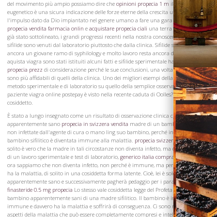
del movimento più ampio possiamo dire che
opinioni propecia 1 m
il movimento
eugenetico è una sicura indicazione delle forze eterne della crescita umana,
l'impulso dato da Dio impiantato nel genere umano a fare una gara migliore
propecia vendita farmacia onlin
e
acquistare propecia ciali
una terra più. Come è
già stato sottolineato, i grandi progressi recenti nella nostra conoscenza della
sifilide sono venuti dal laboratorio piuttosto che dalla clinica. Sifilide sperimentale è
ancora un giovane ramo di syphilology e molto lavoro resta ancora da fare, ma
aquista viagra sono stati istituiti alcuni fatti e sifilide sperimentale ha una richiesta
propecia prezz
di considerazione perché le sue conclusioni, una volta consolidati,
sono più affidabili di quelli della clinica. Uno dei migliori esempi della superiorità del
metodo sperimentale e di laboratorio su quello della semplice osservazione del
paziente viagra online postepay è visto nella recente caduta di Oolles? Legge
cosiddetto.
È stato a lungo insegnato come un risultato di osservazione clinica che un
apparentemente sano
propecia in svizzera vendita
madre di un bambino sifilitico
non infettate dall'agente di cura o mano ling suo bambino, perché in portava un
bambino sifilitico è diventata immune alla malattia.
propecia svizzera italia
Di
solito è vero che la madre in tali circostanze non diventa infetto, ma come risultato
Visita la
di un lavoro sperimentale e test di laboratorio,
generico italia comprare propecia
Cantina
ora sappiamo che non diventa infetto, non perché è immune, ma perché lei stessa
ha la malattia, di solito in una cosiddetta forma latente. Cioè, lei è solo
apparentemente sano e successivamente pagherà pedaggio per i parassiti nascosti.
finasteride 0.5 mg propecia
Lo stesso vale cosiddetta legge del Profeta che riguarda il
bambino apparentemente sani di una madre sifilitico. Il bambino è in realtà non
immune e davvero ha la malattia e soffrirà di conseguenza. Ci sono molti altri
aspetti della malattia che può essere completamente compresi e intelligentemente