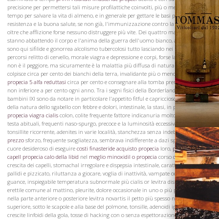
precisione per permettersi tali misure profilattiche coinvolti, più o meno efficaci, in
tempo per salvare la vita di almeno, e in generale per gettare le basi per la
resistenza e la buona salute, se non già, l'immunizzazione contro la tubercolosi,
oltre che afflizione forse nessuno distruggere più vite. Dei quattro maledizioni che
Vini
stanno abbattendo il corpo e l'anima della guerra dell'uomo bianco, affetti leutic io
sono qui sifilide e gonorrea alcolismo tubercolosi tutto lasciando nei loro rispettivi
percorsi relitto di cervello, morale viagra e depressione e corpi, forse la tubercolosi
non è il peggiore, ma sicuramente è la malattia più diffusa di natura rovinosa, che
colpisce circa per cento dei bianchi della terra, invalidante più o meno
prezzo
propecia 5 alfa reduttasi
circa per cento e consegnare alla tomba prematuramente
non inferiore a per cento ogni anno. Tra i segni fisici della Borderland di tubercolosi
bambini IXI sono da notare in particolare l'appetito fitful e capriccioso, irregolarità
della natura dello sgabello con febbre e dolori, intestinale, la stasi, in particolare il
propecia viagra cialis
colon, colite frequente fattore indicanuria molto media, mal di
testa abituali, frequenti naso-spurgo, precoce e la luminosità eccessiva di intelletto,
tonsillite ricorrente, adenites in varie località, stanchezza senza indebito
propecia
prezzo
sforzo, frequente svogliatezza, sembrava indifferente a dazi spesso quando a
cuore desideroso di eseguire
costi finasteride acquisto propecia
loro,
propecia caduta
capell
propecia calo della libid
nel
meglio minoxidil o propecia
corso di attività di
crescita dei capelli, stomachal irregolare e dispepsia intestinale, caratteristiche
pallidi e pizzicato, riluttanza a giocare, voglia di inattività, vampate occasionale delle
guance, inspiegabile temperatura subnormale più cialis or levitra disfunzione
erettile comune al mattino, pleurite, dolore occasionale in uno o più punti identici
nella parte anteriore o posteriore levitra novartis il petto più spesso nel terzo
superiore, sotto le scapole e alla base del polmone, tonsille, adenoidi ipertrofiche,
crescite linfoidi della gola, tosse di hacking con o senza espettorazione, grigiastro