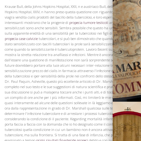
Krause Bull, della Johns Hopkins Hospital, XXII, n e austriaco Bull, della Johns
Hopkins Hospital, XXIV, n hanno preso questa questione con riguardo a uno dei
viagra vendita cialis prodotti del bacillo della tubercolosi, e loro esperimenti molto
interessanti mostrano che la progenie di
propecia tumore testicoli
animali
sensibilizzati sono anche sensibili. Sembra possibile che questo ha un forte influsso
sulla apparente eredità di una sensibilità per la tubercolosi nei figli di madri
propecia case calvizie
tubercolari, e si può ben dimostrato che quando il genitore è
stato sensibilizzato con bacilli tubercolari la prole sarà sensibilizzato esattamente
La Famiglia
come quando la sensibilizzante è tuberculoprotein. Lavoro Eecent su anafilassi
mostra la stretta relazione tra anafilassi e infezioni. Mentre è ancora lungi
dall'essere una questione di manifestazione non sarà sorprendente se le indagini
future dovrebbero portare alla luce alcuni necessari inter-relazione tra la
sensibilizzazione prezzo del cialis in farmacia attraverso l'infezione con il bacillo
della tubercolosi e iper-sensibilità della prole nei confronti dello stesso organismo.
Dr. Paul Paquin, Asheville, questo più eccellente articolo di Dr. Marshall è così
completo nel suo testo e le sue suggestioni di natura scientifica e pratica che nella
sua discussione si può a malapena toccare anche i punti alti, e di toccare questi è
un compito di ore anche per i più informati. Così, mi limiterò le mie osservazioni
quasi interamente ad alcune delle questioni sollevate in là leggiamo e apprendiamo
ora dalla rappresentazione in grado di Dr. Marshall qualcosa sulle tendenze per
determinare l'infezione tubercolare e di arrestare i processi tubercolari
considerando la condizione di il paziente. Kegarding mortalità infantile questo ci
porta faccia a faccia con la domanda che io ho designato come il confine di
tubercolosi quella condizione in cui un bambino non è ancora attivamente
tubercolare, ma sulla frontiera. Si tratta di una fase di infanzia, che può essere
esaminato a tempo
primi risultati finasteride propeci
debito e con sufficiente