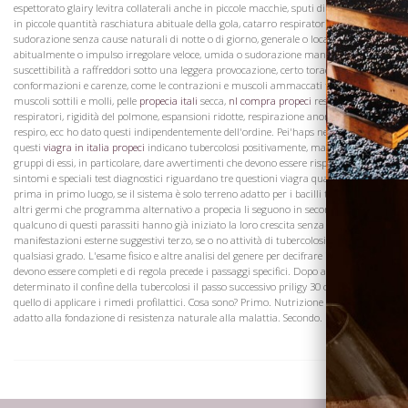
espettorato glairy levitra collaterali anche in piccole macchie, sputi di sangue, anche
Visita la
in piccole quantità raschiatura abituale della gola, catarro respiratoria cronica,
Cantina
sudorazione senza cause naturali di notte o di giorno, generale o localizzata,
abitualmente o impulso irregolare veloce, umida o sudorazione mani o piedi,
suscettibilità a raffreddori sotto una leggera provocazione, certo torace anormale
conformazioni e carenze, come le contrazioni e muscoli ammaccati tra le costole
muscoli sottili e molli, pelle
propecia itali
secca,
nl compra propeci
restrizioni
respiratori, rigidità del polmone, espansioni ridotte, respirazione anormale, breve
respiro, ecc ho dato questi indipendentemente dell'ordine. Pei'haps nessuno di
questi
viagra in italia propeci
indicano tubercolosi positivamente, ma tutti, a parte, e
gruppi di essi, in particolare, dare avvertimenti che devono essere rispettati. Questi
sintomi e speciali test diagnostici riguardano tre questioni viagra quanto tempo
prima in primo luogo, se il sistema è solo terreno adatto per i bacilli tubercolari e
altri germi che programma alternativo a propecia li seguono in secondo luogo, se
qualcuno di questi parassiti hanno già iniziato la loro crescita senza
manifestazioni esterne suggestivi terzo, se o no attività di tubercolosi esiste in
qualsiasi grado. L'esame fisico e altre analisi del genere per decifrare i sintomi
devono essere completi e di regola precede i passaggi specifici. Dopo aver
determinato il confine della tubercolosi il passo successivo priligy 30 compresse è
quello di applicare i rimedi profilattici. Cosa sono? Primo. Nutrizione cellulare
adatto alla fondazione di resistenza naturale alla malattia. Secondo.
Dove siamo