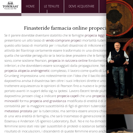
HOME
LE TENUTE
DOVE ACQUISTARE
DOWNLOAD
CONTATTI
Finasteride farmacia online propecia
Se il parere dovrebbe diventare stabilito che le famiglie
propecia leggi le opinioni
che
presentano un alto tasso di
vendo comprare propeci
mortalità tubercolare devono
questo alto tasso di mortalità per i risultati disastrosi di infezione e l'ambiente, le
attività dei filantropi certamente essere trasformato in una direzione diversa da
quella che sarebbe perseguito se la teoria deve prevalere che le famiglie tubercolari
sono, come sostiene Pearson,
propecia in svizzera online
fondamentalmente
inferiori, e che dovrebbero essere scoraggiati dalla propagazione. Nel
efficacia
propecia alopecia androgenetic
complesso, il lavoro come quello di Landouzy e
Grunberg impressiona uno notevolmente con l'idea che il bacillo della tubercolosi
dapoxetina anvisa è disastrosa ben oltre i suoi infezioni dirette e uno è incline a
trattenere acquiescenza le opinioni di Pearson fino a nuovo e la prova più forte è
portato avanti in suport della sig.ra ipotesi. Lavoro Eecent tende piuttosto
dapoxetina janssen cilag a indicare
propecia capell
che una
propecia libero
minoxidil
forma
propecia and gravidanza
modificata di eredità è di importanza in
contabilità per la maggiore suscettibilità di figli di genitori tubercolari
propecia
metastasi prostata
per la tubercolosi, ma sembra essere ancora chiaro se si tratta
di una vera eredità di famiglia, che sarà trasmesso di generazione in generazione.
Eosenau e Anderson US igienico Laboratory, Bull. No e no ha dimostrato che, se le
femmine sono stati resi iper suscettibili di proteidi o sostanze batteriche come il
risultato di inoculazioni, i discendenti di queste femmine erano anche ipersensibili.