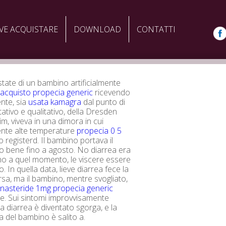
VE ACQUISTARE
DOWNLOAD
CONTATTI
state di un bambino artificialmente
,
acquisto propecia generic
ricevendo
ente, sia
usata kamagra
dal punto di
tativo e qualitativo, della Dresden
im, viveva in una dimora in cui
nte alte temperature
propecia 0 5
 registerd. Il bambino portava il
o bene fino a agosto. No diarrea era
no a quel momento, le viscere essere
co. In quella data, lieve diarrea fece la
a, ma il bambino, mentre svogliato,
inasteride 1mg propecia generic
e. Sui sintomi improvvisamente
a diarrea è diventato sgorga, e la
 del bambino è salito a.