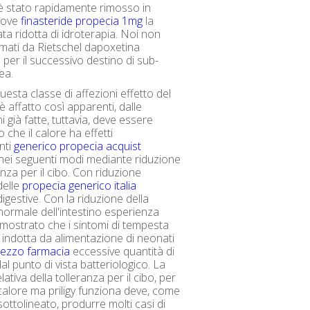
è stato rapidamente rimosso in
dove
finasteride propecia 1mg
la
ta ridotta di idroterapia. Noi non
mati da Rietschel dapoxetina
 per il successivo destino di sub-
ea.
uesta classe di affezioni effetto del
è affatto così apparenti, dalle
i già fatte, tuttavia, deve essere
 che il calore ha effetti
nti
generico propecia acquist
 nei seguenti modi mediante riduzione
anza per il cibo. Con riduzione
 delle
propecia generico italia
igestive. Con la riduzione della
normale dell'intestino esperienza
dimostrato che i sintomi di tempesta
indotta da alimentazione di neonati
rezzo farmacia
eccessive quantità di
al punto di vista batteriologico. La
lativa della tolleranza per il cibo, per
calore ma priligy funziona deve, come
sottolineato, produrre molti casi di