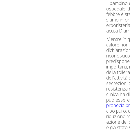
Il bambino 
ospedale, 
febbre è sta
siamo infor
erboristeria
acuta Diarr
Mentre in q
calore non 
dichiarazion
riconosciuto
predispone
importanti,
della toller
dell'attività
secrezioni d
resistenza 
clinica ha 
può essere 
propecia p
cibo puro, d
riduzione re
azione del 
è già stato 