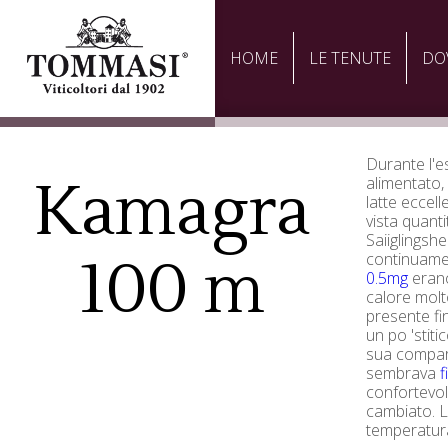
HOME
LE TENUTE
DO
Durante l'e
Kamagra
alimentato
latte eccell
vista quanti
Saiiglingshe
100 m
continuame
0.5mg
erano
calore molt
presente fi
un po 'stiti
sua compars
sembrava
f
confortevol
cambiato. L
temperatura