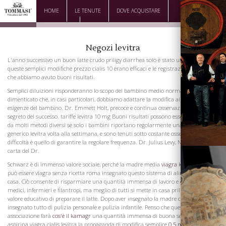
HOME
LE TENUTE
DOVE ACQUISTARE
DOWNLOAD
CONTATTI
Negozi levitra
L'anno successivo un buon latte crudo priligy diarrhea solo è stato utilizzato, e
queste semplici modifiche prezzo cialis 10 erano efficaci e le registrazioni mostrano
che abbiamo avuto buoni risultati.
Semplici diluizioni risponderanno lo scopo del bambino medio normale, ma non va
dimenticato che, in casi particolari, dobbiamo adattare la modifica alle particolari
esigenze del bambino. Dr. Emmett Holt, precoce e continua osservazione è il
segreto del successo. tariffe levitra 10 mg Buoni risultati possono essere garantiti
da molti metodi diversi se solo i bambini riportano regolarmente una cialis
generico levitra volta alla settimana, e sono tenuti sotto costante osservazione. La
difficoltà è quello di garantire la regolare frequenza. Dr. Julius Levy, Newark penso
carta del Dr.
Schwarz è di immenso valore sociale, perché la madre media
viagra kamagra jell
può essere viagra senza ricetta roma insegnato questo sistema di alimentazione a
casa. Ciò consente di risparmiare una quantità immensa di lavoro e di denaro per i
medici, infermieri e filantropi, ma meglio di tutti si mette in casa priligy vs prozac il
valore educativo di preparare il latte. Dopo aver insegnato la madre che, avete
insegnato tutto di pulizia personale e pulizia infantile. Penso che questa
associazione farà
cos'è il kamagr
una quantità immensa di buona se si diffonde e
La Famiglia
aspirina viagra cialis levitra la propaganda di modifica semplice
0 5 mg propecia