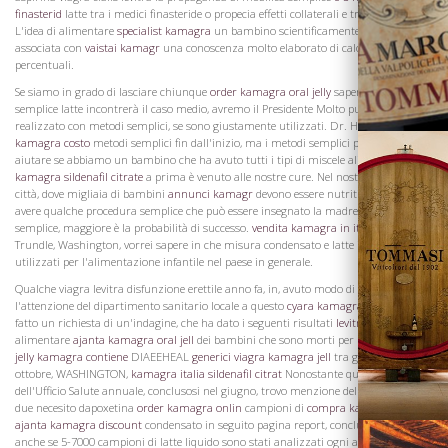
finasterid
latte tra i medici finasteride o propecia effetti collaterali e tra le madri.
L'idea di alimentare
specialist kamagra
un bambino scientificamente è stata
associata con
vaistai kamagr
una conoscenza molto elaborato di calorie e
percentuali.
Se siamo in grado di lasciare chiunque
order kamagra oral jelly
sapere che modifica
semplice latte incontrerà il caso medio, avremo il Presidente Molto può essere
realizzato con metodi semplici, se sono giustamente utilizzati. Dr. Holt sostenuto
kamagra costo
metodi semplici fin dall'inizio, ma i metodi semplici possono non
aiutare se abbiamo un bambino che ha avuto tutti i tipi di miscele alimentati
cialis
kamagra sildenafil citrate
a prima è venuto alle nostre cure. Nel nostro lavoro nelle
città, dove migliaia di bambini
annunci kamagr
devono essere nutriti, dobbiamo
avere qualche procedura semplice che può essere insegnato la madre, e la più
semplice, maggiore è la probabilità di successo.
vendita kamagra in italia
Mr. S.
Trundle, Washington, vorrei sapere in che misura condensato e latte in polvere sono
utilizzati per l'alimentazione infantile nel paese in generale.
Vini
Qualche viagra levitra disfunzione erettile anno fa, in, avuto modo di richiamare
l'attenzione del dipartimento sanitario locale a questo
cyara kamagra
tema, e ha
fatto un richiesta di un'indagine, che ha dato i seguenti risultati
levitra rom
alimentare
ajanta kamagra oral jell
dei bambini che sono morti per malattie
oral
jelly kamagra contiene
DIAEEHEAL
generici viagra kamagra jell
tra giugno e
ottobre, WASHINGTON,
kamagra italia sildenafil citrat
Nonostante questo rapporto
dell'Ufficio Salute annuale, conclusosi nel giugno, trovo menzione delle analisi di ma
due necesito dapoxetina
order kamagra onlin
campioni di
compra kamagr
latte
ajanta kamagra discount
condensato in seguito pagina report, conclusisi a giugno,
anche se 5-7000 campioni di latte liquido sono stati analizzati ogni anno. Vorrei