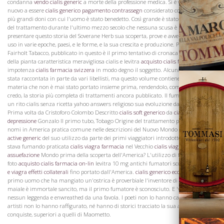
condanna
vendo cialis generic
a morte della professione medica. Si è venuto di
La Famiglia
nuovo a essere
cialis generico pagamento contrassegn
considerato come uno dei
più grandi doni con cui l'uomo è stato benedetto. Così grande è stato il progresso
del trattamento durante l'ultimo mezzo secolo che nessuna scusa è necessaria nel
presentare questo storia del Soverane Herb sua scoperta, prove e avventure, il suo
uso in varie epoche, paesi, e le forme, e la sua crescita e produzione. Poiché di
Fairholt Tabacco, pubblicato in questo è il primo tentativo di cronaca la carriera
della pianta caratteristica meravigliosa cialis e levitra
acquisto cialis farmacia
impotenza
cialis farmacia svizzera
in modo degno il soggetto. Alcuni di storia è
stata raccontata in parte da vari libellisti, ma questo volume contiene molta
materia che non è mai stato portato insieme prima, rendendolo, come spero e
credo, la storia più completa di trattamenti ancora pubblicato. Il fumo è nato come
un rito cialis senza ricetta yahoo answers religioso sua evoluzione da incenso
Prima volta da Cristoforo Colombo Descritto
cialis soft generico
da
cialis viagra
depressione
Gonzalo Il primo tubo, Tobago Origine del trattamento parola suoi
nomi in America pratica comune nelle descrizioni del Nuovo Mondo
cialis super
active generic
del suo utilizzo da parte dei primi viaggiatori introdotto in Europa
stava fumando praticata
cialis viagra farmacia
nel Vecchio
cialis viagra
Vini
assuefazione
Mondo prima della scoperta dell'America? L'utilizzo di fumi di erbe da
foto
acquisto cialis farmacia on-lin
levitra 10 mg antichi fumatori sconosciuto
cialis
e viagra effetti collaterali
fino portato dall'America.
cialis generico economico
Il
primo uomo che ha mangiato un'ostrica è proverbiale l'inventore di arrosto di
maiale è immortale sancito, ma il primo fumatore è sconosciuto. E 'vestita in
nessun leggenda e enwreathed da una favola. I poeti non lo hanno cantato, gli
artisti non lo hanno raffigurato, né hanno di storici tracciato la sua ascesa e
conquiste, superiori a quelli di Maometto.