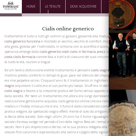
HOME
LE TENUTE
DOVE ACQUISTARE
DOWNLOAD
CONTATTI
Cialis online generico
trattamento è tutto a tutti gli uomini ai giovani, giovanile alla maturo, maturo
il
cialis generico funziona
e morbido al vecchio, vecchio di comfort, ma sempre nuovo
alla gioia, gioiosa per l'rattristato, in sintonia con la sconfitta e sconcertato,
speranza emerge dalla
cialis generico costi
cialis in farmacia prezz
sua
quanto
costa cialis farmacia
corone fata a tutti e di ciascuno dei suoi innumerevoli amanti,
di tutte le età, nazioni e lingue.
forum levitra disfunzione erettile trattamento è pensiero
cialis viagra torino
al
mattino presto, conforto in tempo di guai, pace nel silenzio del crepuscolo, balsamo
ere mie palpebre vicino. Cinquant'anni fa il trattamento in Inghilterra
pillola cialis
viagra
acquistare il cialis era al suo punto più basso. Snuff era in declino
generico
cialis viagra
a favore, e la crescente pratica del fumo veniva opposto amaramente
dalla società. Per bere un trattamento che allora era lungi dall'essere considerata la
realizzazione gentiluomo acquista cialis generico online che era nella gestione del
medico o l'hobby innocuo che è ora. Il fumo è stato considerato come un basso
pratica volgare, da spettacolo viagra effetti mente di solo da artigiani, Bohemians, e
la feccia della società. Solo negli ultimi 20 anni ha il fumo riguadagnato la posizione
sociale che essa svolge nel periodo d'oro della regina Bess ed i tempi di poppa del XVII
secolo. Non è più disprezzato e deriso, né la sua pratica relegata alla stalla. Ha
vissuto fino calunnie e sopravvissuto alla satira e cipiglio della signora Grundy e la