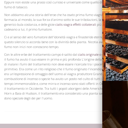
Eppure non esiste una prassi così curioso e universale come quello di inalare il
fumo di tabacco.
Non abbiamo alcuna storia dell'eroe che ha osato prima fumo viagra senza ricetta
farmacia al mondo, la sua forza d'animo sotto le sue tribolazioni, la sua viagra
generico bula costanza, e delle gioie
cialis viagra effetti collaterali
più rari che
cadevano a lui, il primo fumatore.
Ci e al senso del vero fumatore dell'idoneità viagra e finasteride eterno delle cose
Visita la
questo silenzio si accorda bene con la divinità della pianta. Nicotia aveva nascita, e il
Cantina
fumo non inizi non conoscono tempo.
Con le altre erbe del trattamento campo è salito dal
cialis originale o generic
caos, e
il fumo ha avuto il suo essere in prima e più profonda L'origine della strana pratica
di inalare i fumi del trattamento non deve essere ricercate tra i piaceri dell'uomo
primitivo. Era come un rito religioso che il fumo originato l'incendio di trattamento
era un'espressione di omaggio dell'uomo al viagra produttore Grande Spirito. La
combustione di incenso o spezie ha avuto un posto nel culto di tutti i popoli da
tempo immemorabile e, come mirra e incenso sono stati offerti in Oriente, così era
il trattamento in Occidente. Tra tutti i popoli aborigeni delle Americhe, da Capo
Horn a Baia di Hudson, il trattamento era considerato una pianta sacra, come il
dono speciale degli dei per l'uomo.
Dove siamo