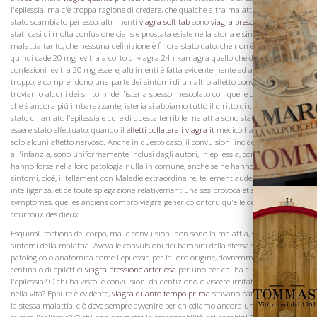
l'epilessia, ma c'è troppa ragione di credere, che qualche altra malattia convulsiva è
stato scambiato per esso, altrimenti
viagra soft tab
sono
viagra prescrizione medic
stati casi di molta confusione cialis e prostata esiste nella storia e sintomi di questa
malattia tanto, che nessuna definizione è finora stato dato, che non è imperfetta, e
quindi cade 20 mg levitra a corto di viagra 24h kamagra quello che dovrebbe
La Famiglia
confezioni levitra 20 mg essere, altrimenti è fatta evidentemente ad abbracciare
troppo, e comprendono una parte dei sintomi di un altro affetto convulso. Così,
troviamo alcuni dei sintomi dell'isteria spesso mescolato con quelle di epilessia e ciò
che è ancora più imbarazzante, isteria si abbiamo tutto il diritto di credere che è
stato chiamato l'epilessia e cure di questa terribile malattia sono stati dichiarati di
essere stato effettuato, quando il
effetti collaterali viagra it
medico ha combattuto
solo alcuni affetto nervoso. Anche in questo caso, il convulsioni incidente
all'infanzia, sono uniformemente inclusi dagli autori, in epilessia, con la quale
hanno forse nella loro patologia nulla in comune, anche se ne hanno uno dei loro
sintomi, cioè, il tellement con Maladie extraordinaire, tellement audessus de toute
intelligenza, et de toute spiegazione relativement una ses provoca et ses un
symptomes, que les anciens compro viagra generico ontcru qu'elle dependait du
courroux des dieux.
Esquirol. tortions del corpo, ma le convulsioni non sono la malattia, sono solo i
sintomi della malattia. Aveva le convulsioni dei bambini della stessa squilibrio
patologico o anatomica come l'epilessia per la loro origine, dovremmo avere un
centinaio di epilettici
viagra pressione arteriosa
per uno per chi ha curato
l'epilessia? O chi ha visto le convulsioni da dentizione, o viscere irritate, perpetuati
nella vita? Eppure è evidente,
viagra quanto tempo prima
stavano patologicamente
la stessa malattia, ciò deve sempre avvenire per chiediamo ancora una volta, che ha