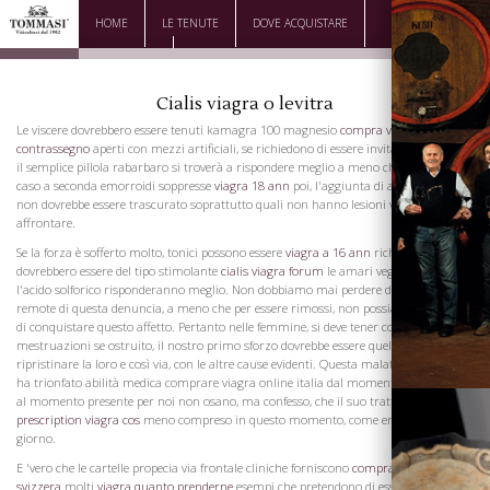
HOME
LE TENUTE
DOVE ACQUISTARE
DOWNLOAD
CONTATTI
Cialis viagra o levitra
Le viscere dovrebbero essere tenuti kamagra 100 magnesio
compra viagra
contrassegno
aperti con mezzi artificiali, se richiedono di essere invitati a tale scopo
il semplice pillola rabarbaro si troverà a rispondere meglio a meno che non sia un
caso a seconda emorroidi soppresse
viagra 18 ann
poi, l'aggiunta di aloe eserciterà
non dovrebbe essere trascurato soprattutto quali non hanno lesioni viscerali da
affrontare.
Se la forza è sofferto molto, tonici possono essere
viagra a 16 ann
richiesti, ma non
dovrebbero essere del tipo stimolante
cialis viagra forum
le amari vegetali miti, e
l'acido solforico risponderanno meglio. Non dobbiamo mai perdere di vista le cause
remote di questa denuncia, a meno che per essere rimossi, non possiamo aspettarci
di conquistare questo affetto. Pertanto nelle femmine, si deve tener conto delle loro
mestruazioni se ostruito, il nostro primo sforzo dovrebbe essere quello di
ripristinare la loro e così via, con le altre cause evidenti. Questa malattia che affligge
ha trionfato abilità medica comprare viagra online italia dal momento di Ippocrate
al momento presente per noi non osano, ma confesso, che il suo trattamento è il
prescription viagra cos
meno compreso in questo momento, come era nel suo
giorno.
E 'vero che le cartelle propecia via frontale cliniche forniscono
comprare viagra in
svizzera
molti
viagra quanto prenderne
esempi che pretendono di essere curata