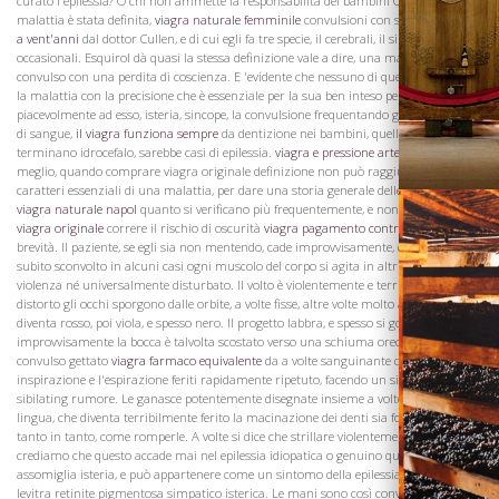
curato l'epilessia? O chi non ammette la responsabilità dei bambini Questa
Vini
malattia è stata definita,
viagra naturale femminile
convulsioni con stupore,
viagra
a vent'anni
dal dottor Cullen, e di cui egli fa tre specie, il cerebrali, il simpatico, e
occasionali. Esquirol dà quasi la stessa definizione vale a dire, una malattia
convulso con una perdita di coscienza. E 'evidente che nessuno di questi definiscono
la malattia con la precisione che è essenziale per la sua ben inteso per
piacevolmente ad esso, isteria, sincope, la convulsione frequentando grandi perdite
di sangue,
il viagra funziona sempre
da dentizione nei bambini, quelli che
terminano idrocefalo, sarebbe casi di epilessia.
viagra e pressione arteriosa
È molto
meglio, quando comprare viagra originale definizione non può raggiungere i
caratteri essenziali di una malattia, per dare una storia generale delle sym.ptoms
viagra naturale napol
quanto si verificano più frequentemente, e non
comprare
viagra originale
correre il rischio di oscurità
viagra pagamento contrassegn
per
brevità. Il paziente, se egli sia non mentendo, cade improvvisamente, e diventa
subito sconvolto in alcuni casi ogni muscolo del corpo si agita in altri, non sono né
violenza né universalmente disturbato. Il volto è violentemente e terribilmente
distorto gli occhi sporgono dalle orbite, a volte fisse, altre volte molto agitati il ​​viso
diventa rosso, poi viola, e spesso nero. Il progetto labbra, e spesso si gonfiano
improvvisamente la bocca è talvolta scostato verso una schiuma orecchio è
convulso gettato
viagra farmaco equivalente
da a volte sanguinante dalla lingua
inspirazione e l'espirazione feriti rapidamente ripetuto, facendo un sibilo o
sibilating rumore. Le ganasce potentemente disegnate insieme a volte compresa la
Visita la
Cantina
lingua, che diventa terribilmente ferito la macinazione dei denti sia forte e potente
tanto in tanto, come romperle. A volte si dice che strillare violentemente noi non
crediamo che questo accade mai nel epilessia idiopatica o genuino questo
assomiglia isteria, e può appartenere come un sintomo della epilessia efficacia
levitra retinite pigmentosa simpatico isterica. Le mani sono così convulsamente