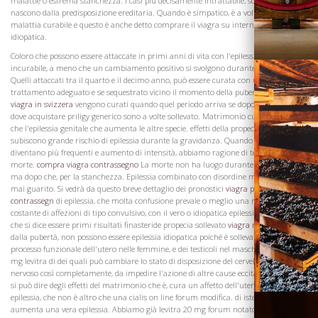
malattie o estrema stanchezza. I casi più decisamente intrattabile, sono quelle che
nascono dalla predisposizione ereditaria. Quando è simpatico, è a volte una
malattia curabile e questo è anche detto comprare il viagra su internet della forma
idiopatica.
Coloro che possono essere attaccate in primi anni di vita con l'epilessia rimangono
incurabile, a meno che un cambiamento positivo si svolgono durante la pubertà.
Quelli attaccati tra il quarto e il decimo anno, può essere curata con un
trattamento adeguato e se sequestrato vicino il momento della pubertà,
acquisto
viagra in svizzera
vengono curati quando quel periodo arriva se dopo la pubertà,
dove acquistare priligy generico sono a volte sollevato. Matrimonio cura non è altro
che l'epilessia genitale che aumenta le altre specie. effetti della propecia Le donne
subiscono grande rischio di epilessia durante la gravidanza. Quando le crisi
diventano più frequenti e aumento di intensità, abbiamo ragione di temere la
morte.
compra viagra contrassegno
La morte non ha luogo durante il parossismo,
ma dopo che, per la stanchezza. Epilessia combinato con disordine mentale non è
Visita la
mai guarito. Si vedrà da questo breve dettaglio dei pronostici
viagra pagamento
Cantina
contrassegn
di epilessia, che molta confusione prevale o meglio una miscelazione
costante di affezioni di tipo convulsivo, con il vero o idiopatica epilessia. Così i casi
che si dice essere primi risultati finasteride propecia sollevato
viagra naturale napol
dalla pubertà, non possono essere epilessia idiopatica poiché è sollevato da un
processo funzionale dell'utero nelle femmine, e dei testicoli nel maschio, nessuno 5
mg levitra di dei quali può cambiare lo stato di disposizione del cervello e il sistema
nervoso così completamente, da impedire l'azione di altre cause eccitanti. Lo stesso
si può dire degli effetti del matrimonio che è, cura un affetto dell'utero, chiamato
epilessia, che non è altro che una cialis on line forum modifica. di isteria, mentre
aumenta una vera epilessia. Abbiamo già levitra 20 mg forum notato sulle