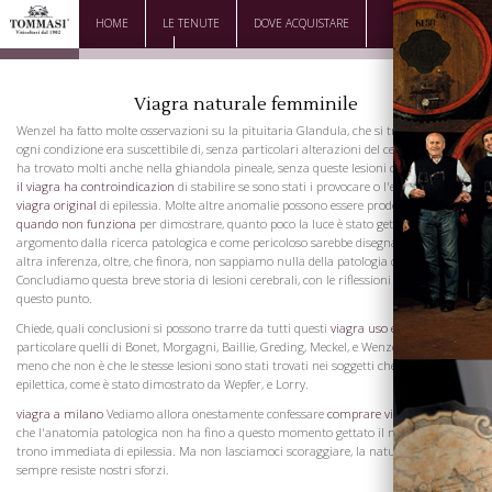
HOME
LE TENUTE
DOVE ACQUISTARE
DOWNLOAD
CONTATTI
Viagra naturale femminile
Wenzel ha fatto molte osservazioni su la pituitaria Glandula, che si trova in quasi
ogni condizione era suscettibile di, senza particolari alterazioni del cervello stesso
ha trovato molti anche nella ghiandola pineale, senza queste lesioni che ci permette
il viagra ha controindicazion
di stabilire se sono stati i provocare o l'effetto
costo
viagra original
di epilessia. Molte altre anomalie possono essere prodotti
viagra
quando non funziona
per dimostrare, quanto poco la luce è stato gettato su questo
argomento dalla ricerca patologica e come pericoloso sarebbe disegnare qualsiasi
altra inferenza, oltre, che finora, non sappiamo nulla della patologia di epilessia.
Concludiamo questa breve storia di lesioni cerebrali, con le riflessioni di Esquirol su
questo punto.
Chiede, quali conclusioni si possono trarre da tutti questi
viagra uso e dos
studi, in
particolare quelli di Bonet, Morgagni, Baillie, Greding, Meckel, e Wenzel? Nessuno, a
meno che non è che le stesse lesioni sono stati trovati nei soggetti che non erano
epilettica, come è stato dimostrato da Wepfer, e Lorry.
viagra a milano
Vediamo allora onestamente confessare
comprare viagra yahoo
che l'anatomia patologica non ha fino a questo momento gettato il meno luce sul
trono immediata di epilessia. Ma non lasciamoci scoraggiare, la natura non
sempre resiste nostri sforzi.