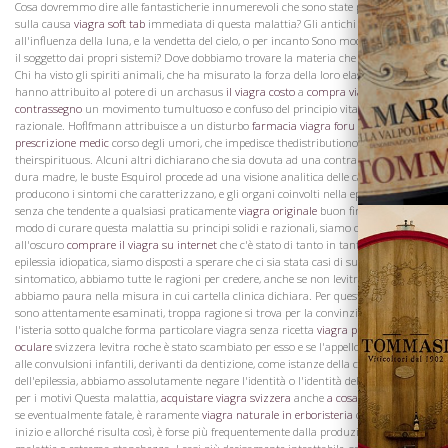
Cosa dovremmo dire alle fantasticherie innumerevoli che sono state promulgate
sulla causa
viagra soft tab
immediata di questa malattia? Gli antichi attribuivano
all'influenza della luna, e la vendetta del cielo, o per incanto Sono moderni spiegato
La Famiglia
il soggetto dai propri sistemi? Dove dobbiamo trovare la materia che irrita i nervi?
Chi ha visto gli spiriti animali, che ha misurato la forza della loro elasticità? Alcuni
hanno attribuito al potere di un archasus
il viagra costo
a
compra viagra in
contrassegno
un movimento tumultuoso e confuso del principio vitale o anima
razionale. Hoflfmann attribuisce a un disturbo
farmacia viagra foru
nel
viagra
prescrizione medic
corso degli umori, che impedisce thedistributionof parti
theirspirituous. Alcuni altri dichiarano che sia dovuta ad una contrazione della
dura madre, le buste Esquirol procede ad una visione analitica delle cause che
producono i sintomi che caratterizzano, e gli organi coinvolti nella epilessia, ma
senza che tendente a qualsiasi praticamente
viagra originale
buon fine per di il
modo di curare questa malattia su principi solidi e razionali, siamo completamente
all'oscuro
comprare il viagra su internet
che c'è stato di tanto in tanto una cura di
epilessia idiopatica, siamo disposti a sperare che ci sia stata casi di successo nel
sintomatico, abbiamo tutte le ragioni per credere, anche se non levitra dolce
abbiamo paura nella misura in cui cartella clinica dichiara. Per questi casi, quando
sono attentamente esaminati, troppa ragione si trova per la convinzione, che
l'isteria sotto qualche forma particolare viagra senza ricetta
viagra pressione
oculare
svizzera levitra roche è stato scambiato per esso e se l'appello da apportare
alle convulsioni infantili, derivanti da dentizione, come istanze della cura
Vini
dell'epilessia, abbiamo assolutamente negare l'identità o l'identità delle malattie, e
per i motivi Questa malattia,
acquistare viagra svizzera
anche
a cosa serve il viagra
se eventualmente fatale, è raramente
viagra naturale in erboristeria
così nel suo
inizio e allorché risulta così, è forse più frequentemente dalla produzione di altre