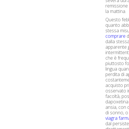
severa duran
remissione 
la mattina.
Questo febb
quanto abbi
stessa mis
comprare
d
dalla stessa
apparente g
intermittent
che è frequ
piuttosto f
lingua quan
perdita di 
costantemen
acquisto pr
osservato in
facoltà, pos
dapoxetina 
ansia, con 
di sonno, o
viagra farm
dal persist