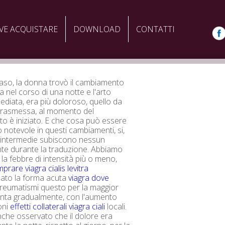
VE ACQUISTARE
DOWNLOAD
CONTATTI
aso, la donna trovò il cambiamento
a nel corso di una notte e l'arto
diata, era più doloroso, quello da
 trasmessa, al momento del
 è iniziato. E che cosa può essere
 notevole in questi cambiamenti, si,
i intermedie subiscono nessun
te durante la traduzione. Abbiamo
 la febbre di intensità più o meno,
prare viagra cialis levitra
to la forma acuta
viagra dove
 reumatismi questo per la maggior
nta gradualmente, con l'aumento
oni
effetti collaterali viagra ciali
locali.
che osservato che il dolore era