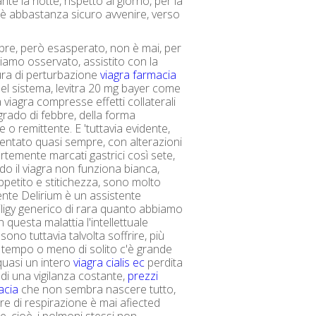
te la notte, rispetto al giorno, per la
è abbastanza sicuro avvenire, verso
re, però esasperato, non è mai, per
amo osservato, assistito con la
ura di perturbazione
viagra farmacia
el sistema, levitra 20 mg bayer come
 viagra compresse effetti collaterali
rado di febbre, della forma
e o remittente. E 'tuttavia evidente,
entato quasi sempre, con alterazioni
ortemente marcati gastrici così sete,
do il viagra non funziona bianca,
appetito e stitichezza, sono molto
te Delirium è un assistente
iligy generico di rara quanto abbiamo
 questa malattia l'intellettuale
sono tuttavia talvolta soffrire, più
tempo o meno di solito c'è grande
quasi un intero
viagra cialis ec
perdita
 di una vigilanza costante,
prezzi
acia
che non sembra nascere tutto,
ere di respirazione è mai afiected