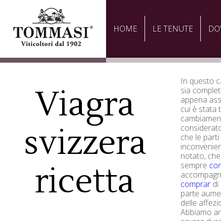
HOME
LE TENUTE
DO
In questo c
Viagra
sia complet
appena asse
cui è stata
cambiamento
svizzera
considerato
che le part
inconvenien
notato, che
sempre
com
ricetta
accompagna
comprar
di
parte aume
delle affezi
Abbiamo an