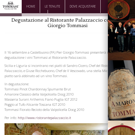
HOME
LE TENUTE
DOVE ACQUISTARE
DOWNLOAD
CONTATTI
Degustazione al Ristorante Palazzaccio con Pier
Giorgio Tommasi
Il 16 settembre a Castelbuono (PA) Pier Giorgio Tommasi presenterà in
degustazione i vini Tommasi al Ristorante Palazzaccio.
Sicilia e Liguria si incontrano nei piatti di Sandro Cicero, Chef del Ristorante
Palazzaccio, e Giuse Ricchebuono, Chef de Il Vescovado, una stella Michelin. Ogni
piatto sarà abbinato ad un vino Tommasi.
In degustazione:
Tommasi Pinot Chardonnay Spumante Brut
La Famiglia
Amarone Classico della Valpolicella Docg 2010
Masseria Surani Arthemis Fiano Puglia IGT 2012
Poggio al Tufo Alicante Toscana IGT 2010
Tommasi Fiorato Recioto della Valpolicella Docg 2010
Per info:
http://www.ristorantepalazzaccio.it