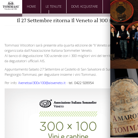
HOME
LE TENUTE
DOVE ACQUISTARE
DOWNLOAD
CONTATTI
Il 27 Settembre ritorna Il Veneto al 300 x 100
Tommasi Viticoltori sarà presente alla quarta edizione de “Il Veneto al 300 x 100”,
organizzata dall’Associazione Italiana Sommelier Veneto.
Al banco di degustazione 100 aziende con i 300 migliori vini del territorio giudicati
da degustatori ufficiali AIS.
Appuntamento Sabato 27 Settembre al Castello di San Salvatore di Susegana (TV) con
Piergiorgio Tommasi, per degustare insieme i vini Tommasi.
Per info:
ilvenetoal300x100@aisveneto.it
-
tel. 0422 928954
La Famiglia